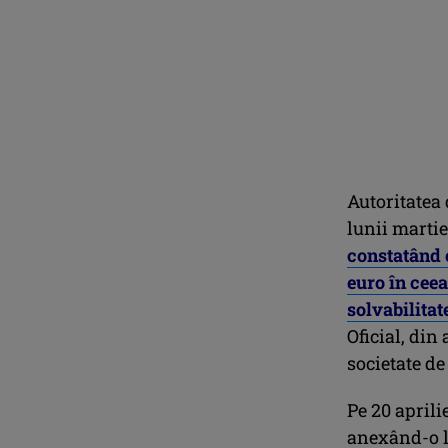
Autoritatea
lunii martie
constatând c
euro în ceea
solvabilitat
Oficial, din
societate de
Pe 20 aprili
anexând-o la