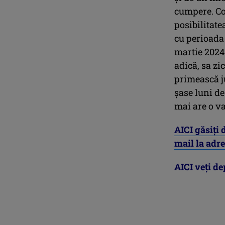
cumpere. Con
posibilitate
cu perioada 
martie 2024
adică, sa zi
primească j
șase luni de
mai are o va
AICI găsiți 
mail la adr
AICI veți de