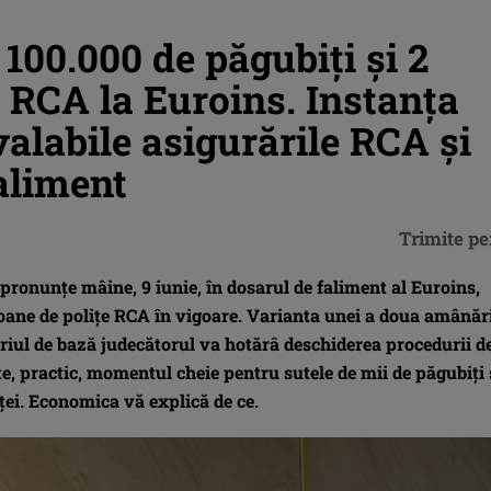
100.000 de păgubiți și 2
u RCA la Euroins. Instanța
valabile asigurările RCA și
aliment
Trimite pe
ronunțe mâine, 9 iunie, în dosarul de faliment al Euroins,
lioane de polițe RCA în vigoare. Varianta unei a doua amânăr
nariul de bază judecătorul va hotărâ deschiderea procedurii d
te, practic, momentul cheie pentru sutele de mii de păgubiți 
eței. Economica vă explică de ce.