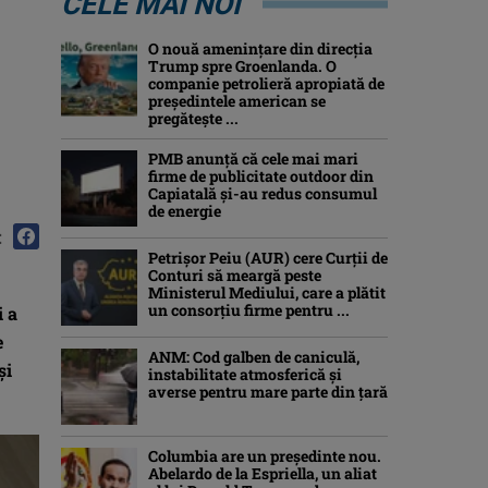
CELE MAI NOI
O nouă amenințare din direcția
Trump spre Groenlanda. O
companie petrolieră apropiată de
președintele american se
pregătește ...
PMB anunță că cele mai mari
firme de publicitate outdoor din
Capiatală și-au redus consumul
de energie
:
Petrişor Peiu (AUR) cere Curții de
Conturi să meargă peste
Ministerul Mediului, care a plătit
un consorţiu firme pentru ...
i a
e
ANM: Cod galben de caniculă,
și
instabilitate atmosferică și
averse pentru mare parte din țară
Columbia are un președinte nou.
Abelardo de la Espriella, un aliat