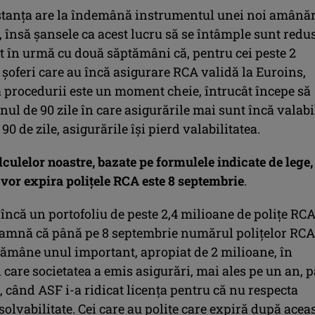
nstanța are la îndemână instrumentul unei noi amânăr
 însă șansele ca acest lucru să se întâmple sunt redus
 în urmă cu două săptămâni că, pentru cei peste 2
șoferi care au încă asigurare RCA validă la Euroins,
 procedurii este un moment cheie, întrucât începe să
ul de 90 zile în care asigurările mai sunt încă valabi
90 de zile, asigurările își pierd valabilitatea.
ulelor noastre, bazate pe formulele indicate de lege,
 vor expira polițele RCA este 8 septembrie
.
încă un portofoliu de peste 2,4 milioane de polițe RCA
eamnă că până pe 8 septembrie numărul polițelor RCA
rămâne unul important, apropiat de 2 milioane, în
n care societatea a emis asigurări, mai ales pe un an, 
, când ASF i-a ridicat licența pentru că nu respecta
olvabilitate. Cei care au polițe care expiră după acea