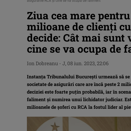
asigurările RCA și cine se va ocupa de faliment
Ziua cea mare pentru 
milioane de clienți c
decide: Cât mai sunt 
cine se va ocupa de f
Ion Dobreanu
-
J, 08 iun. 2023, 22:06
Instanța Tribunalului București urmează să se p
societate de asigurări care are încă peste 2 mi
deciziei este foarte puțin probabilă, iar în sce
faliment și numirea unui lichidator judiciar. Es
milioanele de șoferi cu RCA la fostul lider al pi