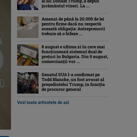
al lui Donald Trump, a depus
jurământul vineri. La ...
Amenzi de până la 20.000 de lei
pentru firme dacă nu respectă
această obligație: Antreprenorii
trebuie să o bifeze ...
8 august e ultima zi în care mai
funcționează sistemul dual de
prețuri în Bulgaria. Din 9 august,
comercianții vor ...
Senatul SUA l-a confirmat pe
Todd Blanche, un fost avocat al
președintelui Trump, în funcția
de procuror general
Vezi toate articolele de azi