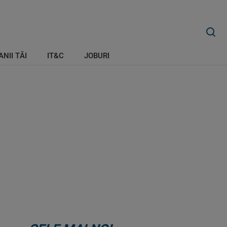
ANII TĂI
IT&C
JOBURI