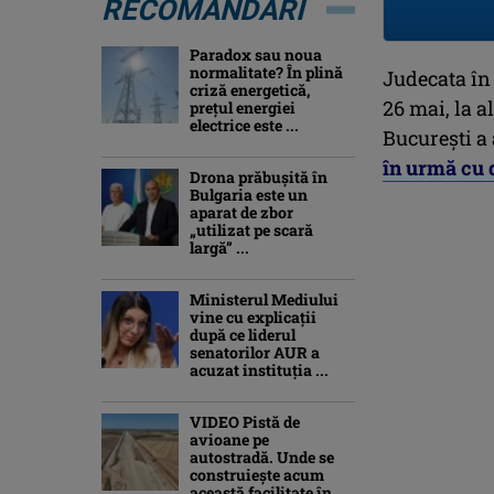
RECOMANDĂRI
Paradox sau noua
normalitate? În plină
Judecata în 
criză energetică,
26 mai, la a
prețul energiei
electrice este ...
București a
în urmă cu 
Drona prăbuşită în
Bulgaria este un
aparat de zbor
„utilizat pe scară
largă” ...
Ministerul Mediului
vine cu explicații
după ce liderul
senatorilor AUR a
acuzat instituția ...
VIDEO Pistă de
avioane pe
autostradă. Unde se
construiește acum
această facilitate în ...