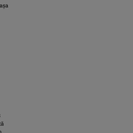
 așa
8
tă
o