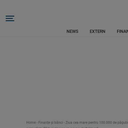
NEWS
EXTERN
FINAN
Home
-
Finanţe şi bănci
-
Ziua cea mare pentru 100.000 de păgubiți