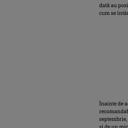
dată au posi
cum se întâ
Înainte de a
recomandabi
septembrie, 
și de un mic