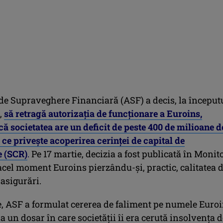
 de Supraveghere Financiară (ASF) a decis, la început
,
să retragă autorizația de funcționare a Euroins,
ă societatea are un deficit de peste 400 de milioane d
 ce privește acoperirea cerinței de capital de
e (SCR)
.
Pe 17 martie, decizia a fost publicată în Monit
 acel moment Euroins pierzându-și, practic, calitatea 
 asigurări.
e, ASF a formulat cererea de faliment pe numele Euroi
 un dosar în care societății îi era cerută insolvența d