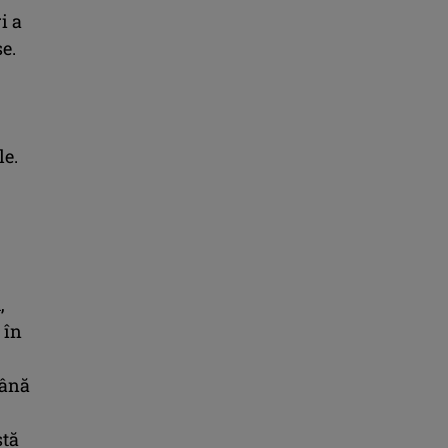
i a
e.
le.
,
 în
până
stă