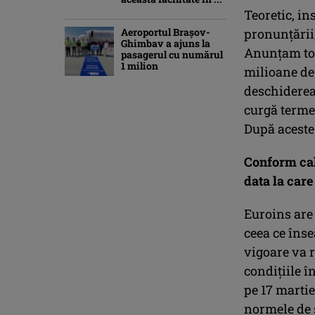
Teoretic, i
Aeroportul Brașov-
pronunțării,
Ghimbav a ajuns la
Anunțam tot
pasagerul cu numărul
1 milion
milioane de 
deschiderea
curgă termen
După aceste 
Conform calc
data la care
Euroins are 
ceea ce îns
vigoare va 
condițiile î
pe 17 martie
normele de s