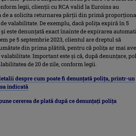
form legii, clienții cu RCA valid la Euroins au
a de a solicita returnarea părții din primă proporțion
de valabilitate. De exemplu, dacă polița expiră în 5
 și este denunțată exact înainte de expirarea automat
cem pe 5 septembrie 2023, clientul are dreptul să
umătate din prima plătită, pentru că polița ar mai av
 valabilitate. Important este și că, după denunțare, pol
labilitatea de 20 de zile, conform legii.
detalii despre cum poate fi denunțată polița, printr-un
esa indicată
pune cererea de plată după ce denunțați polița