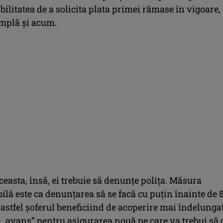
bilitatea de a solicita plata primei rămase în vigoare,
mplă și acum.
ceasta, însă, ei trebuie să denunțe polița. Măsura
lă este ca denunțarea să se facă cu puțin înainte de 
astfel șoferul beneficiind de acoperire mai îndelunga
 „avans” pentru asigurarea nouă pe care va trebui să 