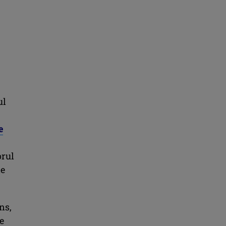
ul
e
orul
de
ns,
e