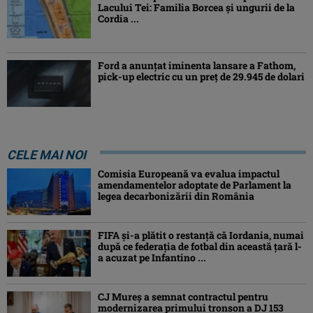
Lacului Tei: Familia Borcea și ungurii de la
Cordia ...
Ford a anunțat iminenta lansare a Fathom,
pick-up electric cu un preț de 29.945 de dolari
CELE MAI NOI
Comisia Europeană va evalua impactul
amendamentelor adoptate de Parlament la
legea decarbonizării din România
FIFA și-a plătit o restanță că Iordania, numai
după ce federația de fotbal din această țară l-
a acuzat pe Infantino ...
CJ Mureș a semnat contractul pentru
modernizarea primului tronson a DJ 153