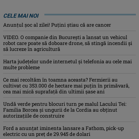
CELE MAI NOI
Anunţul şoc al zilei! Puţini ştiau că are cancer
VIDEO. O companie din București a lansat un vehicul
robot care poate să doboare drone, să stingă incendii și
să lucreze în agricultură
Harta județelor unde internetul și telefonia au cele mai
multe probleme
Ce mai recoltăm în toamna aceasta? Fermierii au
cultivat cu 353.000 de hectare mai puțin în primăvară,
cea mai mică suprafață din ultimii șase ani
Undă verde pentru blocuri turn pe malul Lacului Tei:
Familia Borcea și ungurii de la Cordia au obținut
autorizațiile de construire
Ford a anunțat iminenta lansare a Fathom, pick-up
electric cu un preț de 29.945 de dolari