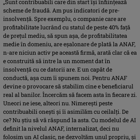
„Sunt contribuabili care din start îşi înfiinţează
scheme de fraudă. Am pus indicatori de pre-
insolvenţă. Spre exemplu, o companie care are
profitabilitate lucrând cu statul de peste 40% faţă
de preţul mediu, să spun aşa, de profitabilitatea
medie în domeniu, are eşalonare de plată la ANAF,
n-are niciun activ pe această firmă, arată clar că ea
e construită să intre la un moment dat în
insolvenţă cu ce datorii are. E un capăt de
conductă, aşa cum îi spunem noi. Pentru ANAF
devine o provocare să stabilim cine e beneficiarul
real al banilor. Încercăm să facem asta în fiecare zi.
Uneori ne iese, alteori nu. Nimereşti peste
contribuabili oneşti şi îi asimilăm cu ceilalţi. De
ce? Nu ştiu să vă răspund la asta. Cu modelul de AI
definit la nivelul ANAF, internalizat, deci nu
folosim un AI clasic, ne dezvoltăm unul propriu, şi