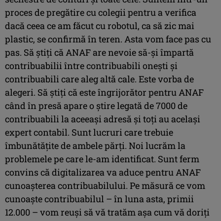
proces de pregătire cu colegii pentru a verifica
dacă ceea ce am făcut cu robotul, ca să zic mai
plastic, se confirmă în teren. Asta vom face pas cu
pas. Să ştiţi că ANAF are nevoie să-şi împartă
contribuabilii între contribuabili oneşti şi
contribuabili care aleg altă cale. Este vorba de
alegeri. Să ştiţi că este îngrijorător pentru ANAF
când în presă apare o ştire legată de 7000 de
contribuabili la aceeaşi adresă şi toţi au acelaşi
expert contabil. Sunt lucruri care trebuie
îmbunătăţite de ambele părţi. Noi lucrăm la
problemele pe care le-am identificat. Sunt ferm
convins că digitalizarea va aduce pentru ANAF
cunoaşterea contribuabilului. Pe măsură ce vom
cunoaşte contribuabilul – în luna asta, primii
12.000 – vom reuşi să vă tratăm aşa cum vă doriţi