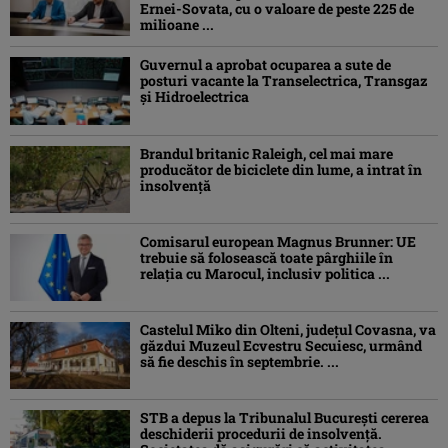
Ernei-Sovata, cu o valoare de peste 225 de
milioane ...
Guvernul a aprobat ocuparea a sute de
posturi vacante la Transelectrica, Transgaz
și Hidroelectrica
Brandul britanic Raleigh, cel mai mare
producător de biciclete din lume, a intrat în
insolvență
Comisarul european Magnus Brunner: UE
trebuie să folosească toate pârghiile în
relația cu Marocul, inclusiv politica ...
Castelul Miko din Olteni, județul Covasna, va
găzdui Muzeul Ecvestru Secuiesc, urmând
să fie deschis în septembrie. ...
STB a depus la Tribunalul București cererea
deschiderii procedurii de insolvență.