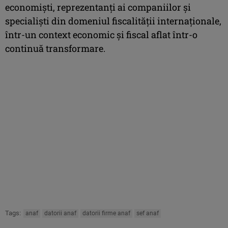
economişti, reprezentanţi ai companiilor şi
specialişti din domeniul fiscalităţii internaţionale,
într-un context economic şi fiscal aflat într-o
continuă transformare.
Tags:
anaf
datorii anaf
datorii firme anaf
sef anaf