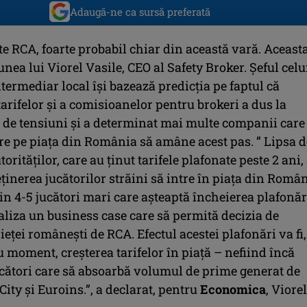
Adaugă-ne ca sursă preferată
e RCA, foarte probabil chiar din această vară. Aceast
unea lui Viorel Vasile, CEO al Safety Broker. Șeful celu
ermediar local își bazează predicția pe faptul că
arifelor și a comisioanelor pentru brokeri a dus la
de tensiuni și a determinat mai multe companii care
tre pe piața din România să amâne acest pas. ” Lipsa d
orităților, care au ținut tarifele plafonate peste 2 ani,
ținerea jucătorilor străini să intre în piața din Român
in 4-5 jucători mari care așteaptă încheierea plafonăr
aliza un business case care să permită decizia de
ieței românești de RCA. Efectul acestei plafonări va fi,
 moment, creșterea tarifelor în piață – nefiind încă
jucători care să absoarbă volumul de prime generat de
City și Euroins.”, a declarat, pentru
Economica
, Viorel