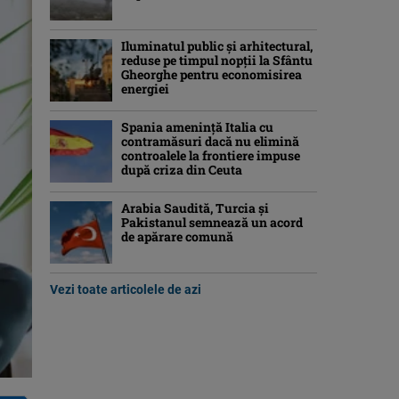
Iluminatul public şi arhitectural,
reduse pe timpul nopţii la Sfântu
Gheorghe pentru economisirea
energiei
Spania ameninţă Italia cu
contramăsuri dacă nu elimină
controalele la frontiere impuse
după criza din Ceuta
Arabia Saudită, Turcia şi
Pakistanul semnează un acord
de apărare comună
Vezi toate articolele de azi