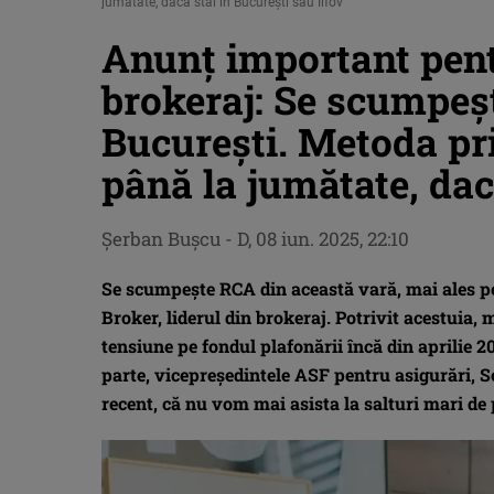
jumătate, dacă stai în București sau Ilfov
Anunț important pentr
brokeraj: Se scumpeș
București. Metoda pri
până la jumătate, dac
Şerban Buşcu
-
D, 08 iun. 2025, 22:10
Se scumpește RCA din această vară, mai ales pen
Broker, liderul din brokeraj. Potrivit acestuia, 
tensiune pe fondul plafonării încă din aprilie 20
parte, vicepreședintele ASF pentru asigurări, So
recent, că nu vom mai asista la salturi mari de p