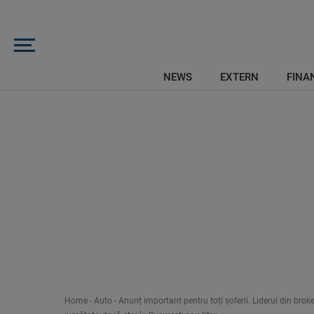
NEWS
EXTERN
FINAN
Home
-
Auto
-
Anunț important pentru toți șoferii. Liderul din bro