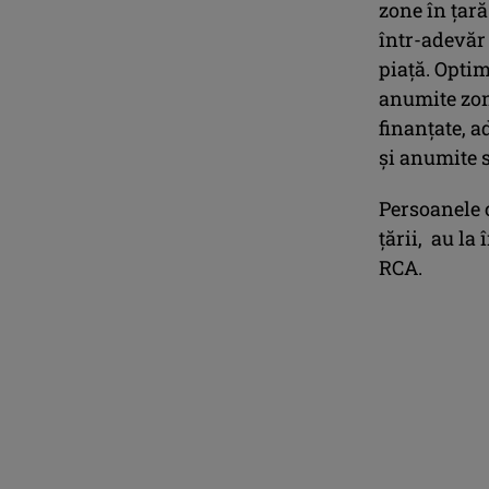
zone în ţară
într-adevăr 
piaţă. Optim
anumite zon
finanţate, a
şi anumite 
Persoanele c
țării, au l
RCA.