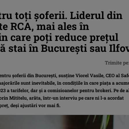
u toți șoferii. Liderul din
te RCA, mai ales în
n care poți reduce prețul
ă stai în București sau Ilfo
Trimite pe
tru șoferii din București, susține Viorel Vasile, CEO al Saf
majorările sunt inevitabile, în condițiile în care piața a acum
23 a tarifelor, dar și a comisioanelor pentru brokeri. Pe de a
rin Mititelu, arăta, într-un interviu pe care ni l-a acordat
reț, deși ajustări vor mai fi.