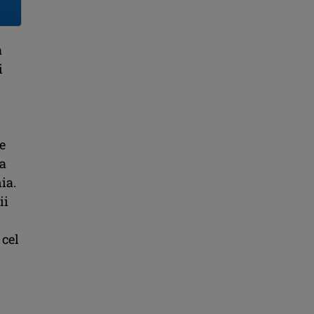
a
i
e
 a
ia.
ii
 cel