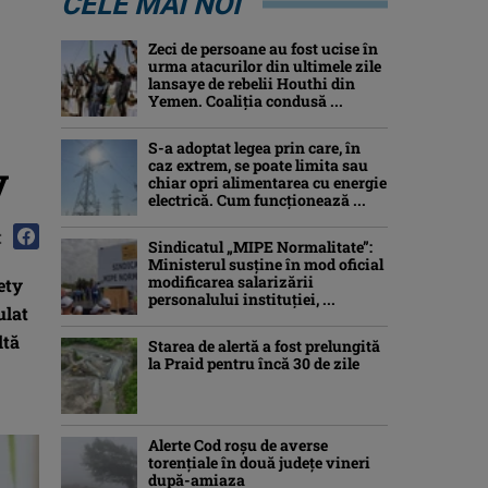
CELE MAI NOI
Zeci de persoane au fost ucise în
urma atacurilor din ultimele zile
lansaye de rebelii Houthi din
Yemen. Coaliția condusă ...
S-a adoptat legea prin care, în
caz extrem, se poate limita sau
v
chiar opri alimentarea cu energie
electrică. Cum funcționează ...
:
Sindicatul „MIPE Normalitate”:
Ministerul susține în mod oficial
modificarea salarizării
ety
personalului instituției, ...
ulat
ltă
Starea de alertă a fost prelungită
la Praid pentru încă 30 de zile
Alerte Cod roşu de averse
torenţiale în două județe vineri
după-amiaza