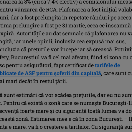
fonarea la 8% (circa 7,4% efectiv) a comisionului încas
entru vânzarea de RCA. Plafonarea a fost inițial valab
luni, dar a fost prelungită în repetate rânduri pe aceea
tima prelungire a fost pe 31 martie, ceea ce înseamnă
expiră. Autoritățile au dat semnale că plafonarea nu v
ngită, iar unele opinii, inclusiv cea expusă mai sus,
ncluzia că prețurile vor începe iar să crească. Potrivi
ety, Bucureștiul va fi cel mai afectat, fiind și zona cu 
c pentru asigurători, fapt certificat de
tarifele de
blicate de ASF pentru șoferii din capitală
, care sunt c
i mari decât în restul țării.
ă sunt estimări că vor scădea preţurile, dar eu nu sun
. Pentru că există o zonă care se numeşte Bucureşti-Il
recvenţă foarte mare şi cu siguranţă toată lumea va do
ceastă zonă. Estimarea mea e că în zona Bucureşti – Il
ţa e mare, va fi o creştere a tarifelor. Cu siguranţă sun