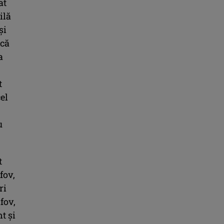
at
ilă
și
 că
a
t
cel
u
t
fov,
ri
fov,
t şi