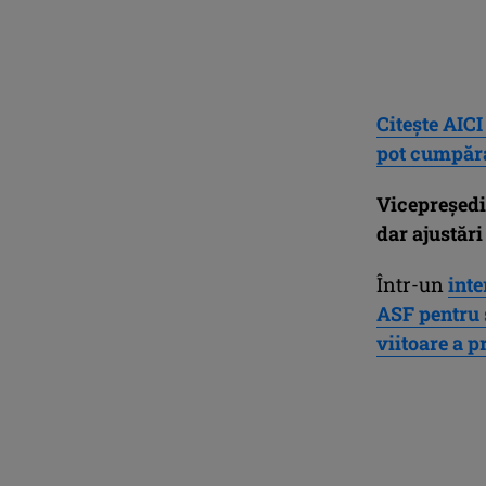
Citește AICI
pot cumpăra
Vicepreședi
dar ajustări
Într-un
inte
ASF pentru s
viitoare a p