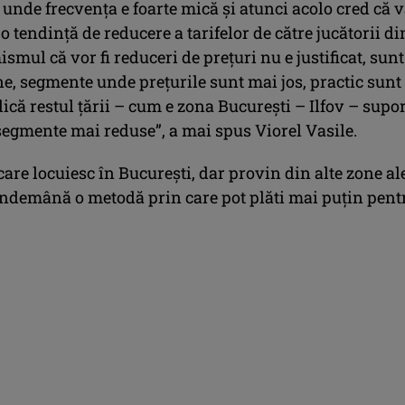
 unde frecvenţa e foarte mică şi atunci acolo cred că va
o tendinţă de reducere a tarifelor de către jucătorii di
ismul că vor fi reduceri de preţuri nu e justificat, sunt
e, segmente unde preţurile sunt mai jos, practic sunt
dică restul ţării – cum e zona Bucureşti – Ilfov – supo
segmente mai reduse”, a mai spus Viorel Vasile.
are locuiesc în București, dar provin din alte zone al
a îndemână o metodă prin care pot plăti mai puțin pent