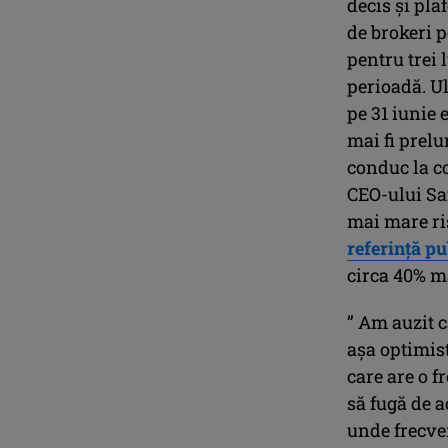
decis și pla
de brokeri p
pentru trei 
perioadă. Ul
pe 31 iunie 
mai fi prelu
conduc la co
CEO-ului Saf
mai mare ris
referință pu
circa 40% ma
” Am auzit c
aşa optimist
care are o f
să fugă de a
unde frecven