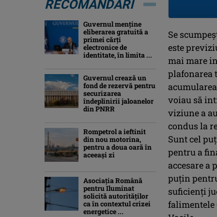
RECOMANDĂRI
Guvernul menține
eliberarea gratuită a
Se scumpeșt
primei cărţi
este previzi
electronice de
identitate, în limita ...
mai mare int
plafonarea t
Guvernul crează un
fond de rezervă pentru
acumularea 
securizarea
voiau să in
îndeplinirii jaloanelor
din PNRR
viziune a aut
condus la re
Rompetrol a ieftinit
Sunt cel puț
din nou motorina,
pentru a doua oară în
pentru a fin
aceeași zi
accesare a p
puțin pentru
Asociaţia Română
pentru Iluminat
suficienți 
solicită autorităților
falimentele 
ca în contextul crizei
energetice ...