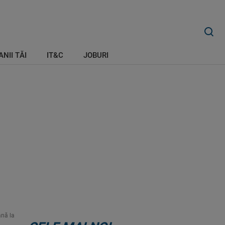
ANII TĂI
IT&C
JOBURI
ână la