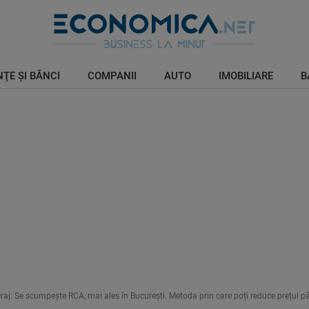
ŢE ŞI BĂNCI
COMPANII
AUTO
IMOBILIARE
B
keraj: Se scumpește RCA, mai ales în București. Metoda prin care poți reduce prețul p