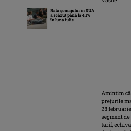
Vasile.
Rata șomajului în SUA
a scăzut până la 4,1%
în luna iulie
Amintim că,
prețurile m
28 februarie
segment de c
tarif, echiv