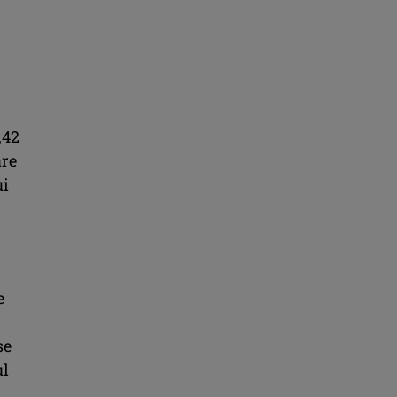
,42
are
ui
e
se
ul