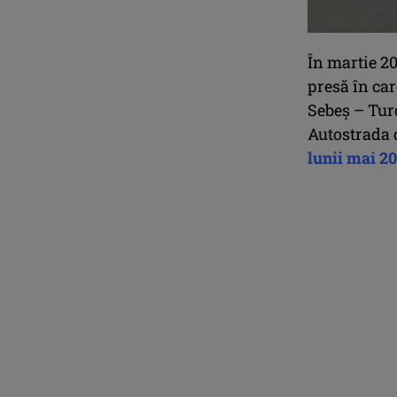
În martie 2
presă în car
Sebeş – Turd
Autostrada 
lunii mai 2