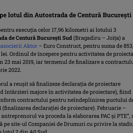
 pe lotul din Autostrada de Centură București
entru execuția celor 17,96 kilometri ai lotului 3
da de Centură București Sud
(Bragadiru – Joița) a
 asocierii Aktor
– Euro Construct, pentru suma de 853
lei. Ordinul de începere pentru activitatea de proiect
în 23 mai 2019, iar termenul de finalizare a contractul
rie 2022.
ul a reușit să finalizeze declarația de proiectare
d întârzieri majore în activitatea de proiectare), fiind
onform contractului pentru neîndeplinirea puctului d
1 (finalizarea declarației de proiectare). Februarie –
 antreprenorul va proceda la elaborarea PAC și PTE”, 
 pe site-ul Companiei de Drumuri cu privire la stadi
e lotul 2 din A0 Sud.