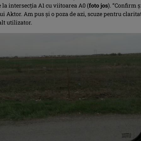
e la intersecția A1 cu viitoarea A0 (
foto jos
). “Confirm ș
lui Aktor. Am pus și o poza de azi, scuze pentru claritat
lt utilizator.