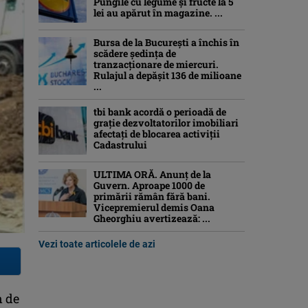
Pungile cu legume și fructe la 5
lei au apărut în magazine. ...
Bursa de la București a închis în
scădere ședința de
tranzacționare de miercuri.
Rulajul a depășit 136 de milioane
...
tbi bank acordă o perioadă de
grație dezvoltatorilor imobiliari
afectați de blocarea activiții
Cadastrului
ULTIMA ORĂ. Anunț de la
Guvern. Aproape 1000 de
primării rămân fără bani.
Vicepremierul demis Oana
Gheorghiu avertizează: ...
Vezi toate articolele de azi
n de