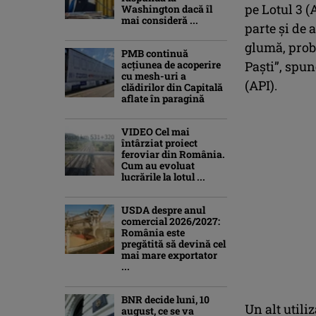
pe Lotul 3 (A
Washington dacă îl
mai consideră ...
parte și de a
glumă, prob
PMB continuă
acțiunea de acoperire
Paști”, spun
cu mesh-uri a
(API).
clădirilor din Capitală
aflate în paragină
VIDEO Cel mai
întârziat proiect
feroviar din România.
Cum au evoluat
lucrările la lotul ...
USDA despre anul
comercial 2026/2027:
România este
pregătită să devină cel
mai mare exportator
...
BNR decide luni, 10
Un alt utili
august, ce se va