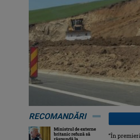
RECOMANDĂRI
Ministrul de externe
britanic refuză să
“În premieră
răspundă la