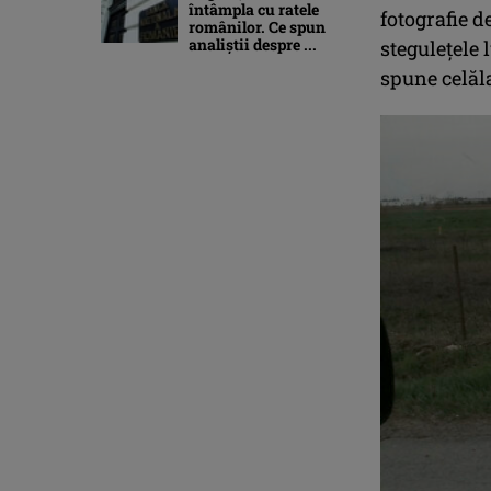
întâmpla cu ratele
fotografie d
românilor. Ce spun
analiștii despre ...
stegulețele 
spune celăla