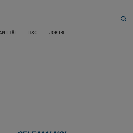
ANII TĂI
IT&C
JOBURI