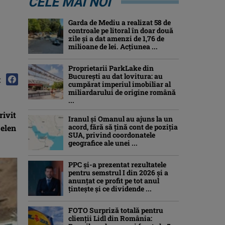
CELE MAI NOI
Garda de Mediu a realizat 58 de
controale pe litoral în doar două
zile și a dat amenzi de 1,76 de
milioane de lei. Acțiunea ...
Proprietarii ParkLake din
București au dat lovitura: au
:
cumpărat imperiul imobiliar al
miliardarului de origine română
...
rivit
Iranul și Omanul au ajuns la un
acord, fără să țină cont de poziția
 elen
SUA, privind coordonatele
geografice ale unei ...
PPC și-a prezentat rezultatele
pentru semstrul I din 2026 și a
anunțat ce profit pe tot anul
țintește și ce dividende ...
FOTO Surpriză totală pentru
clienții Lidl din România: