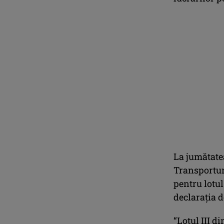
La jumătatea
Transportu
pentru lotu
declarația d
“Lotul III d