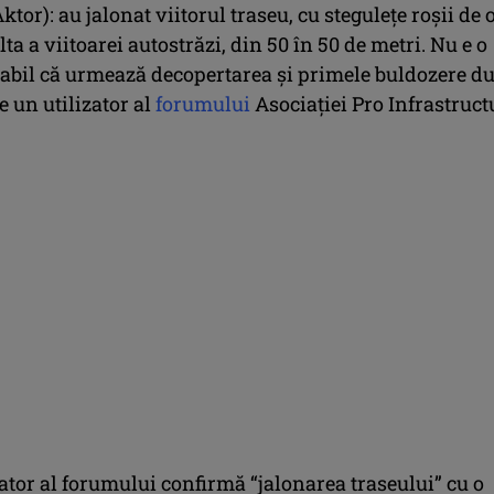
ktor): au jalonat viitorul traseu, cu stegulețe roșii de 
lta a viitoarei autostrăzi, din 50 în 50 de metri. Nu e o
abil că urmează decopertarea și primele buldozere d
e un utilizator al
forumului
Asociației Pro Infrastruct
zator al forumului confirmă “jalonarea traseului” cu o