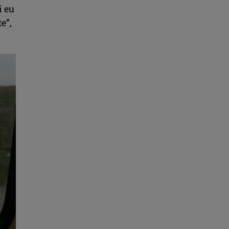
i eu
e”,