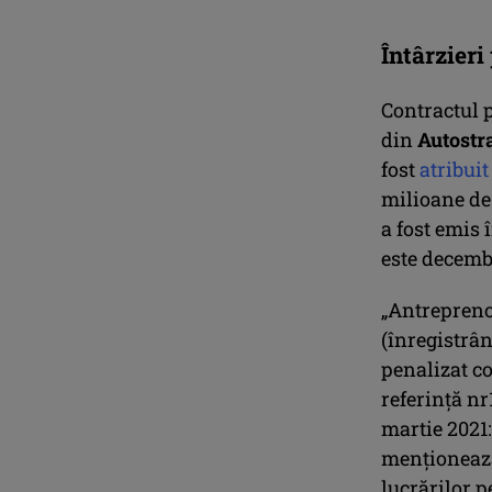
Întârzieri
Contractul p
din
Autostra
fost
atribuit
milioane de 
a fost emis 
este decemb
„Antreprenor
(înregistrân
penalizat c
referință nr
martie 2021:
menționează
lucrărilor p