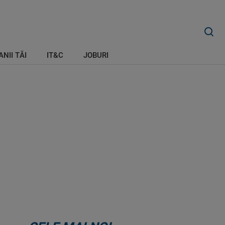
ANII TĂI
IT&C
JOBURI