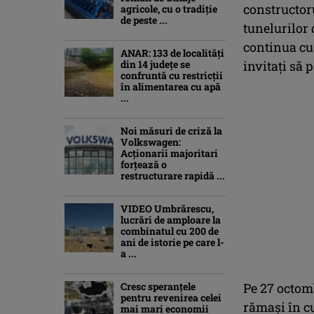
constructoru
agricole, cu o tradiție
de peste ...
tunelurilor 
continua cu
ANAR: 133 de localități
din 14 județe se
invitați să p
confruntă cu restricții
în alimentarea cu apă
...
Noi măsuri de criză la
Volkswagen:
Acționarii majoritari
forțează o
restructurare rapidă ...
VIDEO Umbrărescu,
lucrări de amploare la
combinatul cu 200 de
ani de istorie pe care l-
a ...
Cresc speranțele
Pe 27 octomb
pentru revenirea celei
rămași în cu
mai mari economii