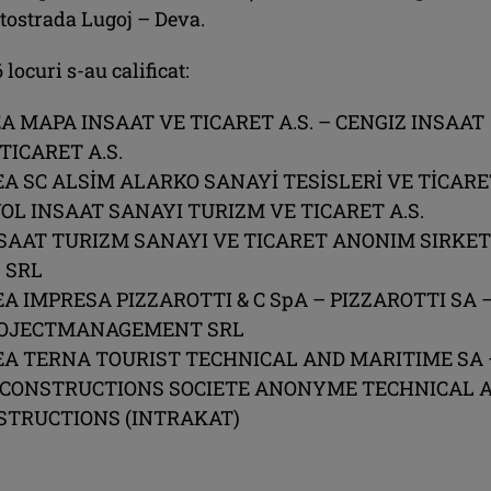
utostrada Lugoj – Deva.
 locuri s-au calificat:
EA MAPA INSAAT VE TICARET A.S. – CENGIZ INSAAT
TICARET A.S.
EA SC ALSİM ALARKO SANAYİ TESİSLERİ VE TİCAR
OL INSAAT SANAYI TURIZM VE TICARET A.S.
NSAAT TURIZM SANAYI VE TICARET ANONIM SIRKET
 SRL
EA IMPRESA PIZZAROTTI & C SpA – PIZZAROTTI SA 
ROJECTMANAGEMENT SRL
REA TERNA TOURIST TECHNICAL AND MARITIME SA 
CONSTRUCTIONS SOCIETE ANONYME TECHNICAL 
STRUCTIONS (INTRAKAT)