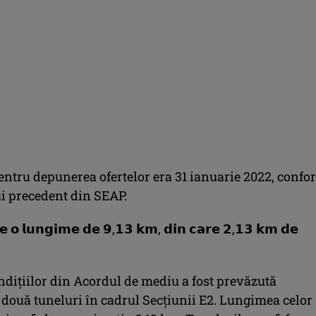
ntru depunerea ofertelor era 31 ianuarie 2022, confo
i precedent din SEAP.
𝗿𝗲 𝗼 𝗹𝘂𝗻𝗴𝗶𝗺𝗲 𝗱𝗲 𝟵,𝟭𝟯 𝗸𝗺, 𝗱𝗶𝗻 𝗰𝗮𝗿𝗲 𝟮,𝟭𝟯 𝗸𝗺 𝗱𝗲
dițiilor din Acordul de mediu a fost prevăzută
 două tuneluri în cadrul Secțiunii E2. Lungimea celor