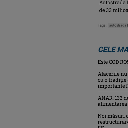
Autostrada L
de 33 milio
Tags:
autostrada 
CELE MA
Este COD ROŞ
Afacerile nu
cu o tradiție
importante î
ANAR: 133 de 
alimentarea 
Noi măsuri d
restructurar
SE