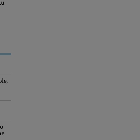
iu
le,
 o
he