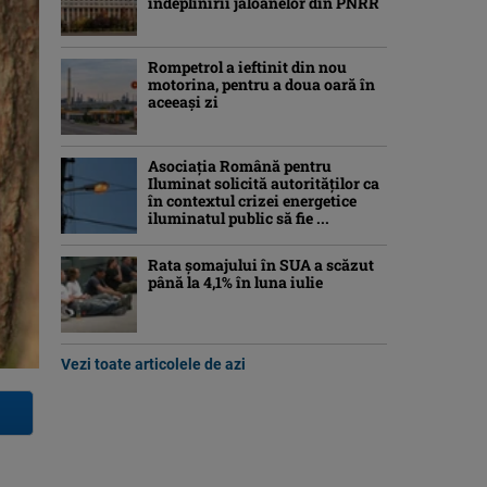
îndeplinirii jaloanelor din PNRR
Rompetrol a ieftinit din nou
motorina, pentru a doua oară în
aceeași zi
Asociaţia Română pentru
Iluminat solicită autorităților ca
în contextul crizei energetice
iluminatul public să fie ...
Rata șomajului în SUA a scăzut
până la 4,1% în luna iulie
Vezi toate articolele de azi