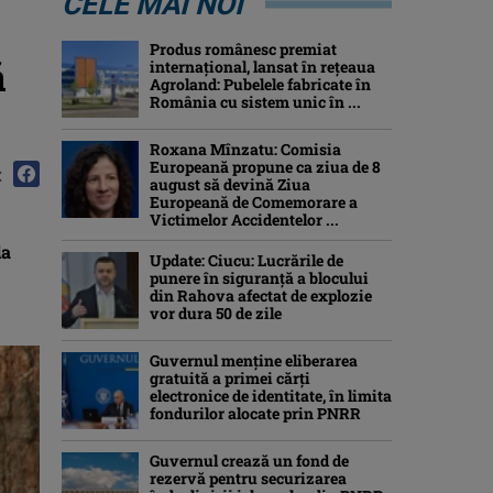
CELE MAI NOI
Produs românesc premiat
ă
internațional, lansat în rețeaua
Agroland: Pubelele fabricate în
România cu sistem unic în ...
Roxana Mînzatu: Comisia
Europeană propune ca ziua de 8
:
august să devină Ziua
Europeană de Comemorare a
Victimelor Accidentelor ...
da
Update: Ciucu: Lucrările de
punere în siguranță a blocului
din Rahova afectat de explozie
vor dura 50 de zile
Guvernul menține eliberarea
gratuită a primei cărţi
electronice de identitate, în limita
fondurilor alocate prin PNRR
Guvernul crează un fond de
rezervă pentru securizarea