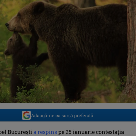
Adaugă-ne ca sursă preferată
pel București
a respins
pe 25 ianuarie contestația