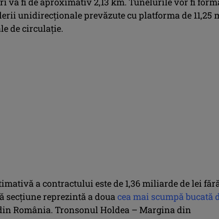
i va fi de aproximativ 2,13 km. Tunelurile vor fi form
erii unidirecționale prevăzute cu platforma de 11,25 
le de circulație.
imativă a contractului este de 1,36 miliarde de lei făr
ă secțiune reprezintă a doua
cea mai scumpă bucată 
in România. Tronsonul Holdea – Margina din