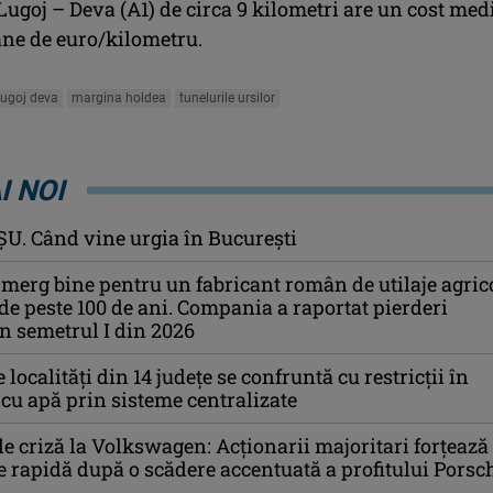
ugoj – Deva (A1) de circa 9 kilometri are un cost med
ane de euro/kilometru.
lugoj deva
margina holdea
tunelurile ursilor
I NOI
U. Când vine urgia în Bucureşti
 merg bine pentru un fabricant român de utilaje agrico
 de peste 100 de ani. Compania a raportat pierderi
n semetrul I din 2026
localități din 14 județe se confruntă cu restricții în
cu apă prin sisteme centralizate
e criză la Volkswagen: Acționarii majoritari forțează
e rapidă după o scădere accentuată a profitului Porsc