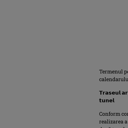
Termenul pe
calendarulu
𝗧𝗿𝗮𝘀𝗲𝘂𝗹 𝗮
𝘁𝘂𝗻𝗲𝗹
Conform con
realizarea a