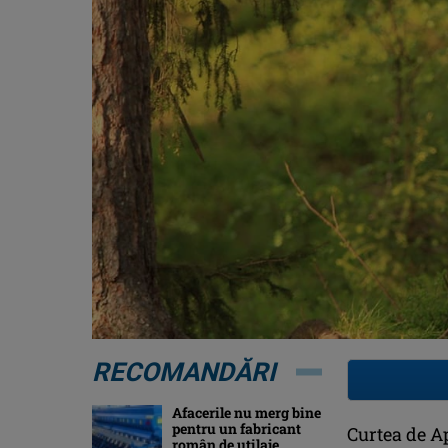
RECOMANDĂRI
Afacerile nu merg bine
pentru un fabricant
Curtea de A
român de utilaje