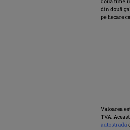
două tunelur
din două gal
pe fiecare ca
Valoarea est
TVA. Aceast
autostradă
d