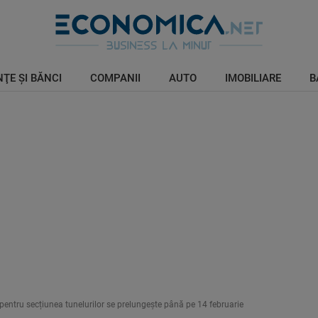
ŢE ŞI BĂNCI
COMPANII
AUTO
IMOBILIARE
B
entru secțiunea tunelurilor se prelungește până pe 14 februarie