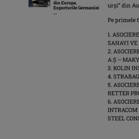
din Europa.
urși” din A
Exporturile Germaniei
...
Pe primele 6
1. ASOCIER
SANAYI VE 
2. ASOCIER
A.Ș – MAKY
3. KOLIN I
4. STRABAG
5. ASOCIER
RETTER P
6. ASOCIE
INTRACOM 
STEEL CON