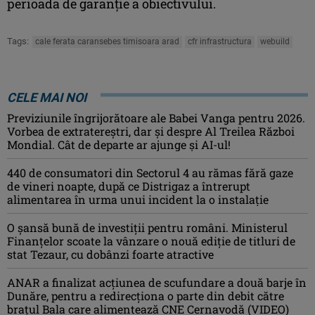
perioada de garanție a obiectivului.
Tags:
cale ferata caransebes timisoara arad
cfr infrastructura
webuild
CELE MAI NOI
Previziunile îngrijorătoare ale Babei Vanga pentru 2026.
Vorbea de extratereștri, dar și despre Al Treilea Război
Mondial. Cât de departe ar ajunge și AI-ul!
440 de consumatori din Sectorul 4 au rămas fără gaze
de vineri noapte, după ce Distrigaz a întrerupt
alimentarea în urma unui incident la o instalație
O șansă bună de investiții pentru români. Ministerul
Finanțelor scoate la vânzare o nouă ediție de titluri de
stat Tezaur, cu dobânzi foarte atractive
ANAR a finalizat acțiunea de scufundare a două barje în
Dunăre, pentru a redirecționa o parte din debit către
brațul Bala care alimentează CNE Cernavodă (VIDEO)