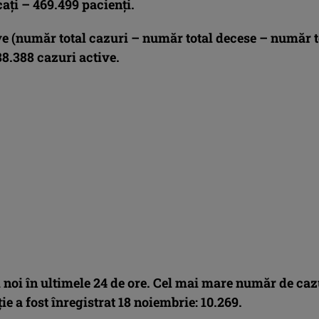
aţi – 469.499 pacienţi.
ve (număr total cazuri – număr total decese – număr t
88.388
cazuri active.
 noi în ultimele 24 de ore. Cel mai mare număr de caz
ţie a fost înregistrat 18 noiembrie: 10.269.