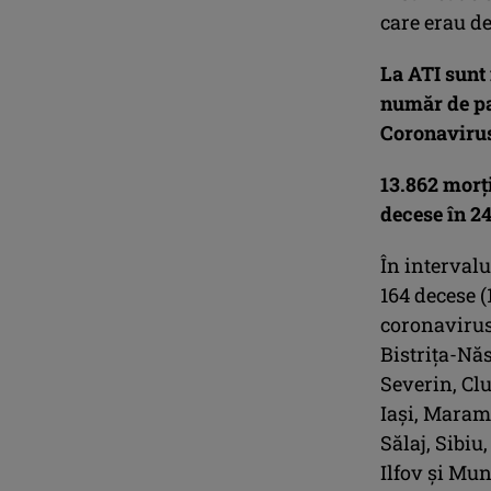
care erau de
La ATI sunt 
număr de pac
Coronavirus
13.862 morţ
decese în 24
În intervalul
164 decese (
coronavirus,
Bistrița-Năs
Severin, Clu
Iași, Maram
Sălaj, Sibiu
Ilfov și Mun