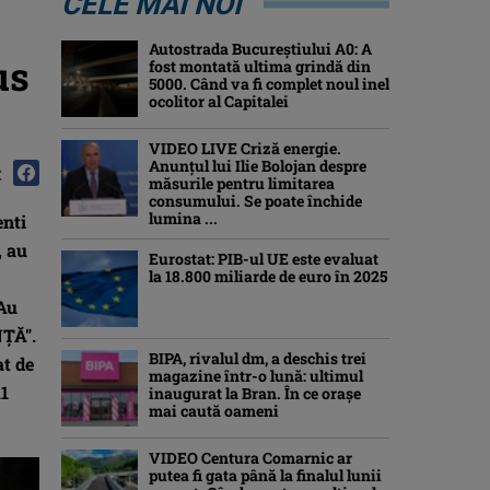
CELE MAI NOI
Autostrada Bucureștiului A0: A
us
fost montată ultima grindă din
5000. Când va fi complet noul inel
ocolitor al Capitalei
VIDEO LIVE Criză energie.
Anunțul lui Ilie Bolojan despre
:
măsurile pentru limitarea
consumului. Se poate închide
lumina ...
enti
, au
Eurostat: PIB-ul UE este evaluat
la 18.800 miliarde de euro în 2025
 Au
NŢĂ".
BIPA, rivalul dm, a deschis trei
at de
magazine într-o lună: ultimul
11
inaugurat la Bran. În ce orașe
mai caută oameni
VIDEO Centura Comarnic ar
putea fi gata până la finalul lunii