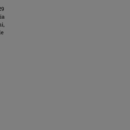
29
ria
i,
de