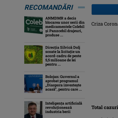
RECOMANDĂRI
ANMDMR a decis
blocarea unor serii din
Criza Coron
medicamentele Colebil
și Panzcebil drajeuri,
produse ...
Direcția Silvică Dolj
scoate la licitație un
acord-cadru de peste
5,5 milioane de lei
pentru ...
Bolojan: Guvernul a
aprobat programul
„Diaspora investeşte
acasă”, pentru care ...
Inteligența artificială
Total cazuri
revoluționează
industria berii