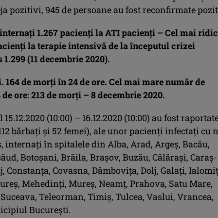
ja pozitivi, 945 de persoane au fost reconfirmate pozit
internați 1.267 pacienţi la ATI pacienți – C
el mai ridic
ienţi la terapie intensivă de la începutul crizei
 1.299 (11 decembrie 2020).
i. 164 de morţi în 24 de ore. Cel mai mare număr de
 de ore: 213 de morţi – 8 decembrie 2020.
 15.12.2020 (10:00) – 16.12.2020 (10:00) au fost raportat
112 bărbați și 52 femei), ale unor pacienți infectați cu 
 internați în spitalele din Alba, Arad, Argeș, Bacău,
ăud, Botoșani, Brăila, Brașov, Buzău, Călărași, Caraș-
j, Constanța, Covasna, Dâmbovița, Dolj, Galați, Ialomiț
ureș, Mehedinți, Mureș, Neamț, Prahova, Satu Mare,
, Suceava, Teleorman, Timiș, Tulcea, Vaslui, Vrancea,
icipiul București.