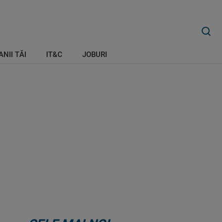
ANII TĂI
IT&C
JOBURI