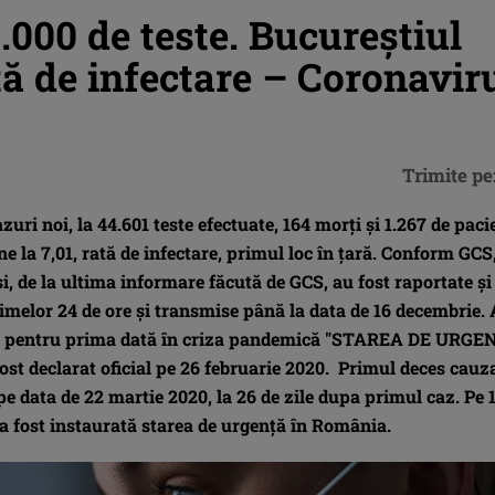
4.000 de teste. Bucureştiul
tă de infectare – Coronavir
Trimite pe
zuri noi, la 44.601 teste efectuate, 164 morţi și 1.267 de paci
ne la 7,01, rată de infectare, primul loc în ţară. Conform GCS
 şi, de la ultima informare făcută de GCS, au fost raportate și
ltimelor 24 de ore și transmise până la data de 16 decembrie.
ată pentru prima dată în criza pandemică "STAREA DE URGE
ost declarat oficial pe 26 februarie 2020. Primul deces cauz
e data de 22 martie 2020, la 26 de zile dupa primul caz. Pe 
a fost instaurată starea de urgenţă în România.