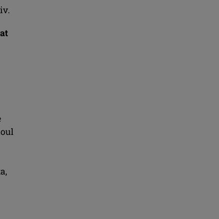
iv.
at
e
noul
a,