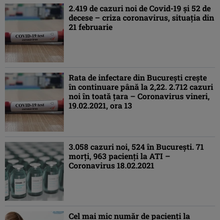
2.419 de cazuri noi de Covid-19 şi 52 de
decese – criza coronavirus, situaţia din
21 februarie
Rata de infectare din Bucureşti creşte
în continuare până la 2,22. 2.712 cazuri
noi în toată ţara – Coronavirus vineri,
19.02.2021, ora 13
3.058 cazuri noi, 524 în Bucureşti. 71
morţi, 963 pacienţi la ATI –
Coronavirus 18.02.2021
Cel mai mic număr de pacienţi la