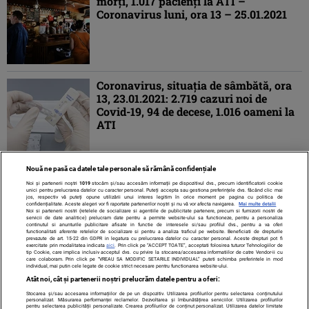
morţi, 1.017 pacienţi la ATI –
Coronavirus luni, ora 13 – 25.01.2021
Coronavirus, situaţia de sâmbătă, ora
13, 23.01.2021: 2.719 cazuri noi de
Covid-19, 94 de decese, 1.016 oameni la
ATI
Nouă ne pasă ca datele tale personale să rămână confidențiale
1
2
3
4
5
...
»
ULTIMA »
Noi și partenerii noștri
1019
stocăm și/sau accesăm informații pe dispozitivul dvs., precum identificatorii cookie
unici pentru prelucrarea datelor cu caracter personal. Puteți accepta sau gestiona preferințele dvs. făcând clic mai
jos, respectiv vă puteți opune utilizării unui interes legitim în orice moment pe pagina cu politica de
confidențialitate. Aceste alegeri vor fi raportate partenerilor noștri și nu vă vor afecta navigarea.
Mai multe detalii
Noi si partenerii nostri (retelele de socializare si agentiile de publicitate partenere, precum si furnizorii nostri de
servicii de date analitice) prelucram date pentru a permite website-ului sa functioneze, pentru a personaliza
continutul si anunturile publicitare afisate in functie de interesele si/sau profilul dvs., pentru a va oferi
functionalitati aferente retelelor de socializare si pentru a analiza traficul pe website. Beneficiati de drepturile
prevazute de art. 15-22 din GDPR in legatura cu prelucrarea datelor cu caracter personal. Aceste drepturi pot fi
exercitate prin modalitatea indicata
aici
. Prin click pe “ACCEPT TOATE”, acceptati folosirea tuturor Tehnologiilor de
tip Cookie, care implica inclusiv acceptul dvs. cu privire la stocarea/accesarea informatiilor de catre Vendor-ii cu
care colaboram. Prin click pe “VREAU SA MODIFIC SETARILE INDIVIDUAL” puteti schimba preferintele in mod
individual, mai putin cele legate de cookie strict necesare pentru functionarea website-ului.
Atât noi, cât și partenerii noștri prelucrăm datele pentru a oferi:
Stocarea și/sau accesarea informațiilor de pe un dispozitiv. Utilizarea profilurilor pentru selectarea conținutului
Contact
Despre noi
Termeni și condiții
personalizat. Măsurarea performanței reclamelor. Dezvoltarea și îmbunătățirea serviciilor. Utilizarea profilurilor
pentru selectarea publicității personalizate. Crearea profilurilor de conținut personalizat. Utilizarea datelor limitate