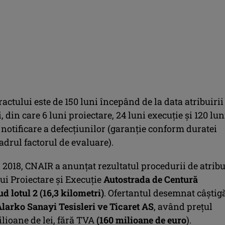
actului este de 150 luni începând de la data atribuirii
, din care 6 luni proiectare, 24 luni execuţie şi 120 lun
notificare a defecţiunilor (garanţie conform duratei
cadrul factorul de evaluare).
 2018, CNAIR a anunţat rezultatul procedurii de atribu
ui Proiectare și Execuție
Autostrada de Centură
ud lotul 2 (16,3 kilometri)
. Ofertantul desemnat câștig
larko Sanayi Tesisleri ve Ticaret AS
, având preţul
lioane de lei, fără TVA
(160 milioane de euro
).