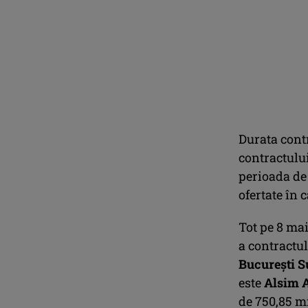
Durata contr
contractului
perioada de 
ofertate în 
Tot pe 8 mai
a contractul
București
S
este
Alsim A
de 750,85 mi