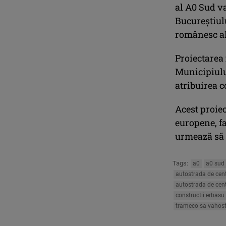
al A0 Sud v
Bucureștiulu
românesc al
Proiectarea 
Municipiului
atribuirea c
Acest proiec
europene, f
urmează să 
Tags:
a0
a0 sud
autostrada de cen
autostrada de cen
constructii erbasu
trameco sa vahost