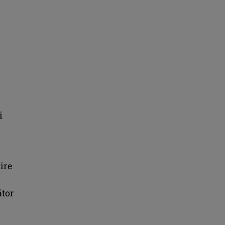
i
ire
ător