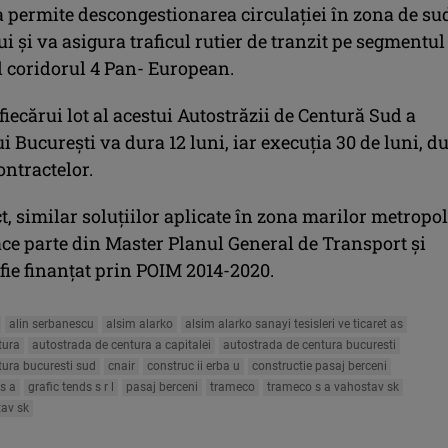
a permite descongestionarea circulației în zona de su
i și va asigura traficul rutier de tranzit pe segmentul
 coridorul 4 Pan- European.
fiecărui lot al acestui Autostrăzii de Centură Sud a
 București va dura 12 luni, iar execuția 30 de luni, d
ontractelor.
t, similar soluțiilor aplicate în zona marilor metropo
ace parte din Master Planul General de Transport și
fie finanțat prin POIM 2014-2020.
alin serbanescu
alsim alarko
alsim alarko sanayi tesisleri ve ticaret as
tura
autostrada de centura a capitalei
autostrada de centura bucuresti
tura bucuresti sud
cnair
construc ii erba u
constructie pasaj berceni
 s a
grafic tends s r l
pasaj berceni
trameco
trameco s a vahostav sk
av sk