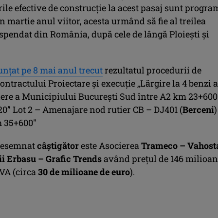
ile efective de construcţie la acest pasaj sunt progra
n martie anul viitor, acesta urmând să fie al treilea
uspendat din România, după cele de lângă Ploieşti şi
unţat pe 8 mai anul trecut
rezultatul procedurii de
contractului Proiectare și execuție „Lărgire la 4 benzi a
tiere a Municipiului Bucureşti Sud între A2 km 23+600
0” Lot 2 – Amenajare nod rutier CB – DJ401 (
Berceni
m 35+600″
 desemnat
câștigător
este Asocierea
Trameco – Vahost
ii Erbasu – Grafic Trends
având prețul de 146 milioa
TVA (circa
30 de milioane de euro
).