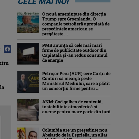
CELE MAI NOI
O nouă amenințare din direcția
Trump spre Groenlanda. O
companie petrolieră apropiată de
președintele american se
pregătește ...
PMB anunță că cele mai mari
:
firme de publicitate outdoor din
Capiatală și-au redus consumul
de energie
ntru
Petrişor Peiu (AUR) cere Curții de
Conturi să meargă peste
Ministerul Mediului, care a plătit
la
un consorţiu firme pentru ...
ANM: Cod galben de caniculă,
instabilitate atmosferică și
averse pentru mare parte din țară
Columbia are un președinte nou.
Abelardo de la Espriella, un aliat