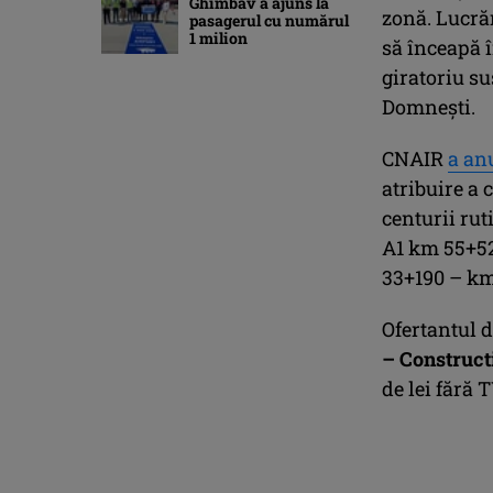
Ghimbav a ajuns la
zonă. Lucrăr
pasagerul cu numărul
1 milion
să înceapă î
giratoriu s
Domneşti.
CNAIR
a an
atribuire a 
centurii ru
A1 km 55+52
33+190 – k
Ofertantul
– Construct
de lei fără 