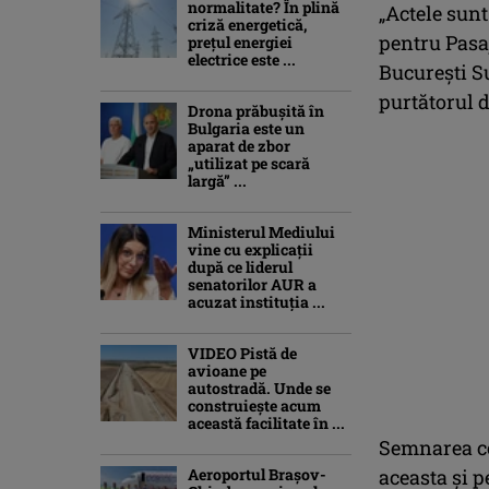
normalitate? În plină
„Actele sun
criză energetică,
pentru Pasaj
prețul energiei
electrice este ...
Bucureşti S
purtătorul 
Drona prăbuşită în
Bulgaria este un
aparat de zbor
„utilizat pe scară
largă” ...
Ministerul Mediului
vine cu explicații
după ce liderul
senatorilor AUR a
acuzat instituția ...
VIDEO Pistă de
avioane pe
autostradă. Unde se
construiește acum
această facilitate în ...
Semnarea co
Aeroportul Brașov-
aceasta şi p