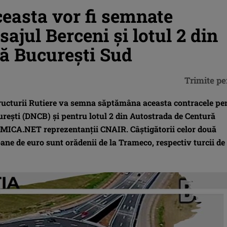
easta vor fi semnate
ajul Berceni şi lotul 2 din
ă Bucureşti Sud
Trimite pe
ructurii Rutiere va semna săptămâna aceasta contracele pe
ureşti (DNCB) şi pentru lotul 2 din Autostrada de Centură
MICA.NET reprezentanţii CNAIR. Câştigătorii celor două
ane de euro sunt orădenii de la Trameco, respectiv turcii de 