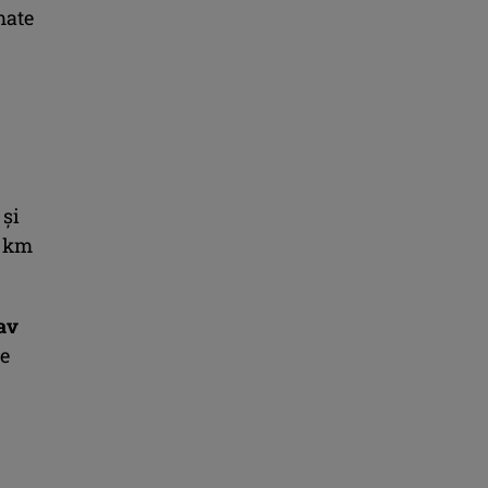
mate
 și
) km
av
ne