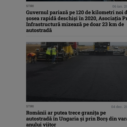
STIRI
06 ian. 
Guvernul pariază pe 120 de kilometri noi 
șosea rapidă deschiși în 2020, Asociația P
Infrastructură mizează pe doar 23 km de
autostradă
STIRI
04 dec. 2
Românii ar putea trece graniţa pe
autostradă în Ungaria şi prin Borş din var
anului viitor