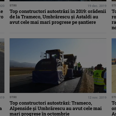
2020
STIRI
19 dec. 2019
STI
de
Top constructori autostrăzi în 2019: orădenii
To
ro
de la Trameco, Umbrărescu şi Astaldi au
ro
avut cele mai mari progrese pe şantiere
ra
n
019
STIRI
12 nov. 2019
STI
Top constructori autostrăzi: Trameco,
To
a
Alpenside şi Umbrărescu au avut cele mai
or
mari progrese în octombrie
A