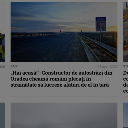
020
STIRI
05 apr. 2020
STI
„Hai acasă!”: Constructor de autostrăzi din
De
Oradea cheamă români plecați în
co
străinătate să lucreze alături de el în țară
de
c