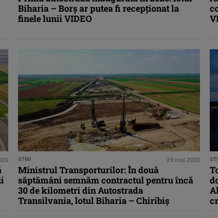
Biharia – Borș ar putea fi recepționat la
co
finele lunii VIDEO
V
2020
STIRI
29 mai 2020
STI
ă
Ministrul Transporturilor: În două
To
i
săptămâni semnăm contractul pentru încă
d
30 de kilometri din Autostrada
A
Transilvania, lotul Biharia – Chiribiș
cr