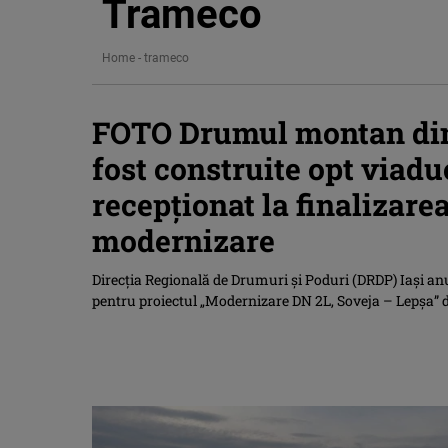
Trameco
Home
-
trameco
FOTO Drumul montan din
fost construite opt viaduc
recepționat la finalizarea
modernizare
Direcția Regională de Drumuri și Poduri (DRDP) Iași an
pentru proiectul „Modernizare DN 2L, Soveja – Lepșa” d