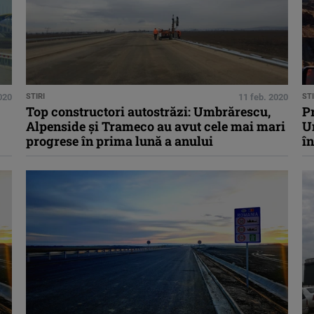
020
STIRI
11 feb. 2020
STI
Top constructori autostrăzi: Umbrărescu,
Pr
Alpenside şi Trameco au avut cele mai mari
U
progrese în prima lună a anului
în