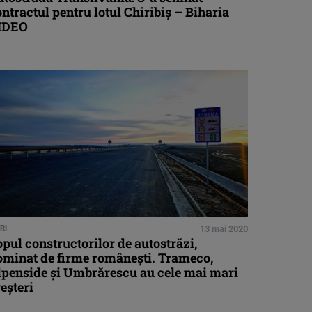
ntractul pentru lotul Chiribiș – Biharia
IDEO
RI
13 mai 2020
pul constructorilor de autostrăzi,
ominat de firme românești. Trameco,
lpenside și Umbrărescu au cele mai mari
eșteri