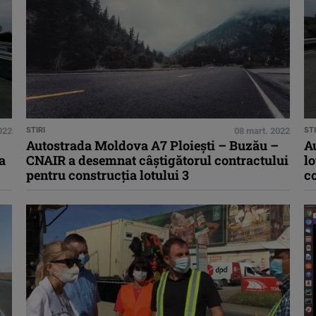
022
STIRI
08 mart. 2022
STI
Autostrada Moldova A7 Ploieşti – Buzău –
Au
a
CNAIR a desemnat câştigătorul contractului
lo
pentru construcţia lotului 3
c