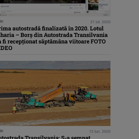
RI
21 iul. 2020
ima autostradă finalizată în 2020. Lotul
haria – Borș din Autostrada Transilvania
a fi recepționat săptămâna viitoare FOTO
IDEO
RI
12 iun. 2020
utostrada Transilvania: S-a semnat