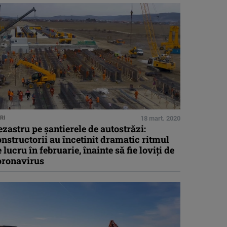
RI
18 mart. 2020
zastru pe șantierele de autostrăzi:
nstructorii au încetinit dramatic ritmul
 lucru în februarie, înainte să fie loviți de
oronavirus