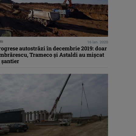
RI
16 ian. 2020
ogrese autostrăzi în decembrie 2019: doar
mbrărescu, Trameco şi Astaldi au mişcat
 şantier