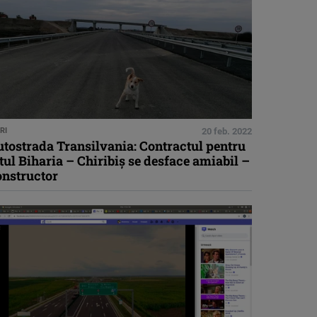
RI
20 feb. 2022
tostrada Transilvania: Contractul pentru
tul Biharia – Chiribiș se desface amiabil –
onstructor