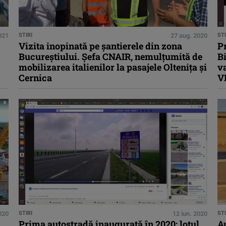
021
STIRI
27 aug. 2020
STI
Vizita inopinată pe șantierele din zona
Pr
Bucureștiului. Șefa CNAIR, nemulțumită de
Bi
mobilizarea italienilor la pasajele Oltenița și
v
Cernica
V
2020
STIRI
12 iun. 2020
STI
Prima autostradă inaugurată în 2020: lotul
A