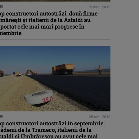
RI
15 dec. 2019
p constructori autostrăzi: două firme
mâneşti şi italienii de la Astaldi au
portat cele mai mari progrese în
oiembrie
RI
20 oct. 2019
p constructori autostrăzi în septembrie:
ădenii de la Trameco, italienii de la
staldi şi Umbrărescu au avut cele mai