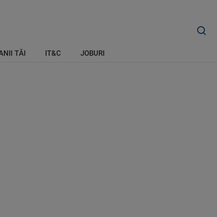
ANII TĂI
IT&C
JOBURI