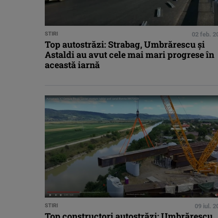
STIRI
02 feb. 2
Top autostrăzi: Strabag, Umbrărescu și
Astaldi au avut cele mai mari progrese în
această iarnă
STIRI
09 iul. 
Top constructori autostrăzi: Umbrărescu,