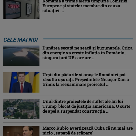
România a trimis alertă timpurie Comisiei
Europene și statelor membre din cauza
situației ...
CELE MAI NOI
Dunărea secată ne seacă și buzunarele. Criza
din energie va crește inflația în România,
singura țară UE care are ...
Urșii din pădurile și orașele României pot
răsufla ușurați. Președintele Nicușor Dan a
trimis la reexaminare proiectul ...
Unul dintre proiectele de suflet ale lui lui
Trump, blocat de justiția americană. O curte
de apel a suspendat construcția ...
Marco Rubio avertizează Cuba că nu mai are
nicio „supapă de scăpare”