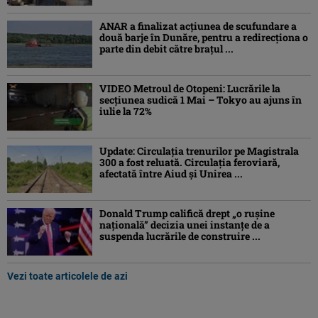
ANAR a finalizat acțiunea de scufundare a
două barje în Dunăre, pentru a redirecționa o
parte din debit către brațul ...
VIDEO Metroul de Otopeni: Lucrările la
secțiunea sudică 1 Mai – Tokyo au ajuns în
iulie la 72%
Update: Circulația trenurilor pe Magistrala
300 a fost reluată. Circulația feroviară,
afectată între Aiud şi Unirea ...
Donald Trump califică drept „o ruşine
naţională” decizia unei instanțe de a
suspenda lucrările de construire ...
Vezi toate articolele de azi