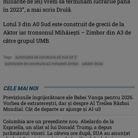
miliarde de lei) vrem să terminăm lucrările până
în 2023”, a mai scris Drulă.
Lotul 3 din A0 Sud este construit de grecii de la
Aktor iar tronsonul Mihăiești – Zimbor din A3 de
către grupul UMB.
Tags:
autorizatie de construire a0 sud lot 3
autorizatie de construire a3 mihaiesti zimbo
catalin drula
CELE MAI NOI
Previziunile îngrijorătoare ale Babei Vanga pentru 2026.
Vorbea de extratereștri, dar și despre Al Treilea Război
Mondial. Cât de departe ar ajunge și AI-ul!
Columbia are un președinte nou. Abelardo de la
Espriella, un aliat al lui Donald Trump, a depus
jurământul vineri. La câteva ore după, SUA au anunțat