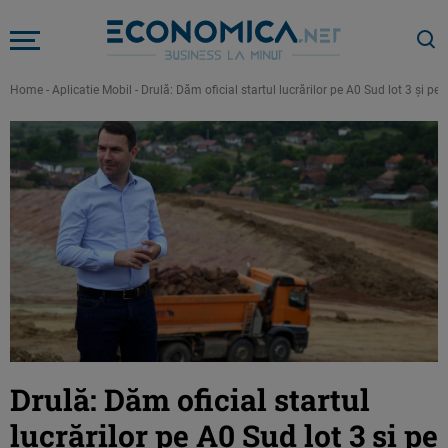
Home
-
Aplicatie Mobil
-
Drulă: Dăm oficial startul lucrărilor pe A0 Sud lot 3 și p
Drulă: Dăm oficial startul
lucrărilor pe A0 Sud lot 3 și pe