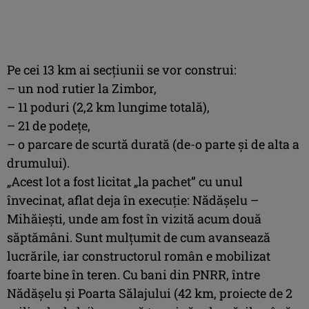
Pe cei 13 km ai secțiunii se vor construi:
– un nod rutier la Zimbor,
–
11 poduri (2,2 km lungime totală),
–
21 de podețe,
–
o parcare de scurtă durată (de-o parte și de alta a
drumului).
„Acest lot a fost licitat „la pachet” cu unul
învecinat, aflat deja în execuție: Nădășelu –
Mihăiești, unde am fost în vizită acum două
săptămâni. Sunt mulțumit de cum avansează
lucrările, iar constructorul român e mobilizat
foarte bine în teren. Cu bani din PNRR, între
Nădășelu și Poarta Sălajului (42 km, proiecte de 2