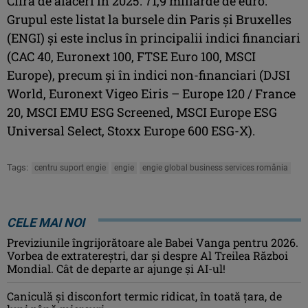
Cifra de afaceri în 2025: 71,9 miliarde de euro.
Grupul este listat la bursele din Paris și Bruxelles
(ENGI) și este inclus în principalii indici financiari
(CAC 40, Euronext 100, FTSE Euro 100, MSCI
Europe), precum și în indici non-financiari (DJSI
World, Euronext Vigeo Eiris – Europe 120 / France
20, MSCI EMU ESG Screened, MSCI Europe ESG
Universal Select, Stoxx Europe 600 ESG-X).
Tags:
centru suport engie
engie
engie global business services românia
CELE MAI NOI
Previziunile îngrijorătoare ale Babei Vanga pentru 2026.
Vorbea de extratereștri, dar și despre Al Treilea Război
Mondial. Cât de departe ar ajunge și AI-ul!
Caniculă şi disconfort termic ridicat, în toată ţara, de