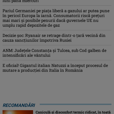
luni până miercuri
Pariul Germaniei pe piaţa liberă a gazului ar putea pune
în pericol Europa la iarnă. Consumatorii riscă preţuri
mai mari şi posibile penurii dacă guvernele UE nu
umplu rapid depozitele de gaz
Decizie șoc: Ryanair se retrage dintr-o țară vecină din
cauza sancțiunilor împotriva Rusiei
ANM: Judeţele Constanţa şi Tulcea, sub Cod galben de
intensificări ale vântului
E oficial! Gigantul italian Natuzzi a început procesul de
mutare a producției din Italia în România
RECOMANDĂRI
Caniculă şi disconfort termic ridicat, în toată