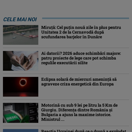
CELE MAI NOI
Miruță: Cel puțin nouă zile în plus pentru
Unitatea 2 de la Cernavodă după
scufundarea barjelor în Dunăre
Ai datorii? 2026 aduce schimbări majore:
patru proiecte de lege care pot schimba
regulile executării silite
Eclipsa solară de miercuri ameninţă să
agraveze criza energetică din Europa
Motorină cu sub 9 lei pe litru la 5 Km de
Giurgiu. Diferența dintre România și
Bulgaria a ajuns la maxime istorice.
Ministrul ...
Reacția Ucrainei după ce o dronă a explodat