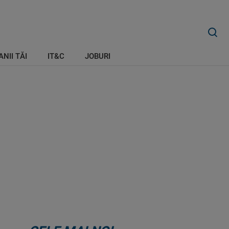
ANII TĂI
IT&C
JOBURI