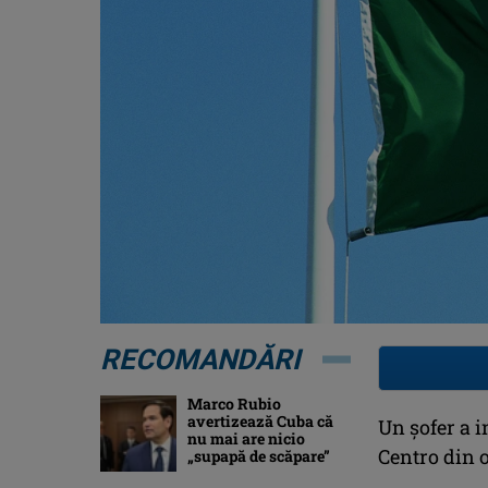
RECOMANDĂRI
Marco Rubio
avertizează Cuba că
Un șofer a i
nu mai are nicio
Centro din 
„supapă de scăpare”