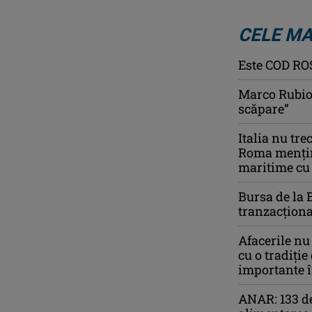
CELE MA
Este COD ROŞ
Marco Rubio 
scăpare”
Italia nu tre
Roma menține
maritime cu
Bursa de la 
tranzacționa
Afacerile nu
cu o tradiție
importante î
ANAR: 133 de 