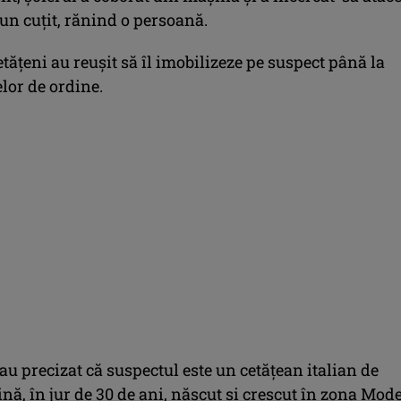
 un cuțit, rănind o persoană.
tățeni au reușit să îl imobilizeze pe suspect până la
elor de ordine.
 au precizat că suspectul este un cetățean italian de
ină, în jur de 30 de ani, născut și crescut în zona Mod