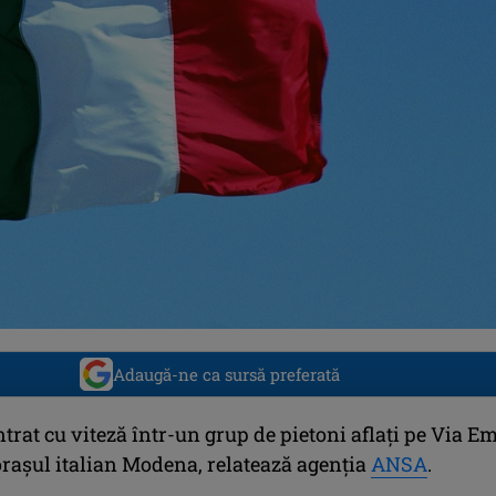
Adaugă-ne ca sursă preferată
ntrat cu viteză într-un grup de pietoni aflați pe Via Em
orașul italian Modena, relatează agenția
ANSA
.