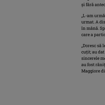
și fără ante
„L-am urmări
urmat. A dis
în mână. Spu
care a parti
„Doresc să 
cuțit; au da
sincerele m
au fost răniț
Maggiore di