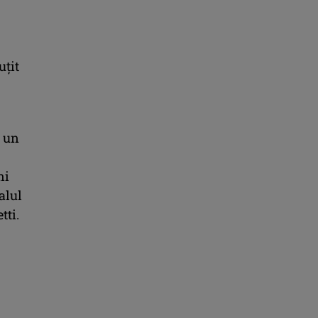
uțit
u un
ni
talul
tti.