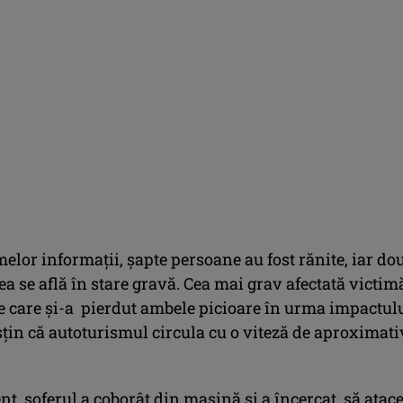
melor informații, șapte persoane au fost rănite, iar do
ea se află în stare gravă. Cea mai grav afectată victim
ie care și-a pierdut ambele picioare în urma impactulu
sțin că autoturismul circula cu o viteză de aproximati
t, șoferul a coborât din mașină și a încercat să atac