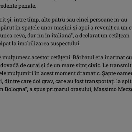
cedente penale.
t și, între timp, alte patru sau cinci persoane m-au
părut în spatele unor mașini și apoi a revenit cu un c
nea ceva, dar nu în italiană”, a declarat un cetățean
cipat la imobilizarea suspectului.
le mulțumesc acestor cetățeni. Bărbatul era înarmat c
t dovadă de curaj și de un mare simț civic. Le transmit
ele mulțumiri în acest moment dramatic. Șapte oame
i, dintre care doi grav, care au fost transportați la spi
n Bologna”, a spus primarul orașului, Massimo Mezze