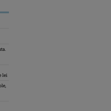
uta.
 lei
le,