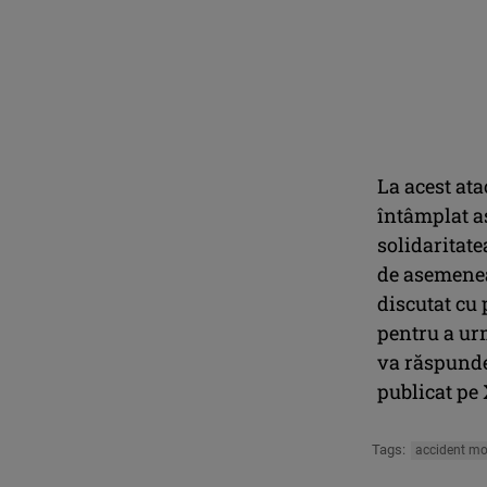
La acest ata
întâmplat a
solidaritate
de asemenea
discutat cu
pentru a urm
va răspunde 
publicat pe
Tags:
accident m