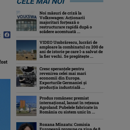
CELE MAI NOI
Noi măsuri de criză la
Volkswagen: Acționarii
majoritari forțează o
restructurare rapidă după o
scădere accentuată ...
:
VIDEO Umbrărescu, lucrări de
amploare la combinatul cu 200 de
ani de istorie pe care l-a salvat de
la fier vechi. Se pregătește ...
fost
Cresc speranțele pentru
revenirea celei mai mari
economii din Europa.
Exporturile Germaniei și
producția industrială ...
Produs românesc premiat
internațional, lansat în rețeaua
Agroland: Pubelele fabricate în
România cu sistem unic în ...
Roxana Mînzatu: Comisia
Europeană propune ca ziua de 8