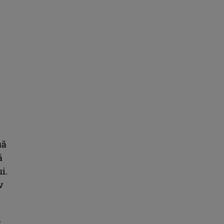
uă
ă
i.
v
e