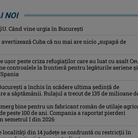
I NOI
U. Când vine urgia în Bucureşti
avertizează Cuba că nu mai are nicio „supapă de
ce ușor peste criza refugiaților care au luat cu asalt Ce
 controalele la frontieră pentru legăturile aeriene și
 Spania
București a închis în scădere ultima ședință de
re a săptămânii. Rulajul a trecut de 135 de milioane de
 merg bine pentru un fabricant român de utilaje agrico
 de peste 100 de ani. Compania a raportat pierderi
n semetrul I din 2026
localități din 14 județe se confruntă cu restricții în