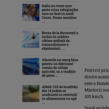
Italia nu trece ușor
peste criza refugiaților
care au luat cu asalt
Ceuta. Roma menține
...
Bursa de la București a
închis în scădere
ultima ședință de
tranzacționare a
săptămânii. ...
Afacerile nu merg bine
pentru un fabricant
român de utilaje
Potrivit pri
agricole, cu o tradiție
de peste ...
dintre acest
este o feme
ANAR: 133 de localități
Martorii su
din 14 județe se
confruntă cu restricții
100 km/h.
în alimentarea cu apă
...
După acciden