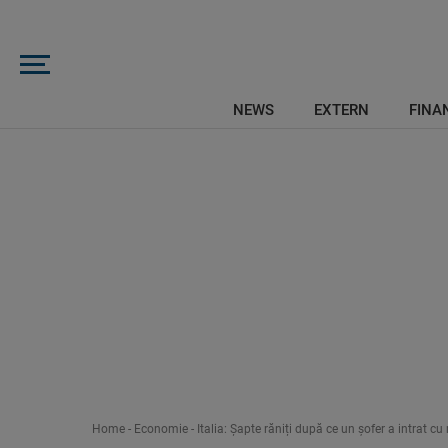
NEWS
EXTERN
FINAN
Home
-
Economie
-
Italia: Șapte răniți după ce un șofer a intrat c