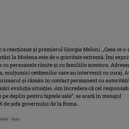
c a reacționat și premierul Giorgia Meloni. „Ceea ce s-
stăzi la Modena este de o gravitate extremă. Îmi expr
a cu persoanele rănite și cu familiile acestora. Adresez
, mulțumiri cetățenilor care au intervenit cu curaj. 
 primarul și rămân în contact permanent cu autorități
ări evoluția situației. Am încredere că cel responsab
pe deplin pentru faptele sale”, se arată în mesajul
 X de șefa guvernului de la Roma.
odena
italia