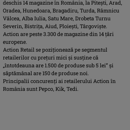
deschis 14 magazine în România, la Piteşti, Arad,
Oradea, Hunedoara, Bragadiru, Turda, Râmnicu
Vâlcea, Alba Iulia, Satu Mare, Drobeta Turnu
Severin, Bistriţa, Aiud, Ploieşti, Târgovişte.
Action are peste 3.300 de magazine din 14 țări
europene.
Action Retail se poziţionează pe segmentul
retailerilor cu preţuri mici şi susţine că
„întotdeauna are 1.500 de produse sub 5 lei” şi
săptămânal are 150 de produse noi.
Principalii concurenţi ai retailerului Action în
România sunt Pepco, Kik, Tedi.