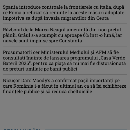
Spania introduce controale la frontierele cu Italia, după
ce Roma a refuzat să renunțe la aceste măsuri adoptate
împotriva sa după invazia migranților din Ceuta
Războiul de la Marea Neagră amenință din nou prețul
pâinii. Grâul s-a scumpit cu aproape 6% într-o lună, iar
navele sunt împinse spre Constanța
Prosumatorii cer Ministerului Mediului și AFM să fie
consultați înainte de lansarea programului „Casa Verde
Baterii 2026”, pentru ca piața să nu mai fie distorsionată
de prețuri umflate pe banii publici
Nicușor Dan: Moody’s a confirmat pașii importanți pe
care România i-a făcut în ultimul an ca să își echilibreze
finanțele publice și să reducă cheltuielile