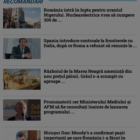
RECOMANDĂRI
România intră în lupta pentru uraniul
Nigerului. Nuclearelectrica vrea să cumpere
300 de ...
Spania introduce controale la frontierele cu
Italia, după ce Roma a refuzat să renunțe la ...
Războiul de la Marea Neagră amenință din
nou prețul pâinii. Grâul s-a scumpit cu
aproape ...
Prosumatorii cer Ministerului Mediului și
AFM să fie consultați înainte de lansarea
programului ...
Nicușor Dan: Moody’s a confirmat pașii
importanți pe care România i-a făcut în