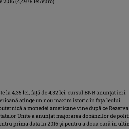
 2016 (4,4978 lei/euro).
te la 4,35 lei, faţă de 4,32 lei, cursul BNR anunţat ieri.
icană atinge un nou maxim istoric în faţa leului.
puternică a monedei americane vine după ce Rezerva
tatelor Unite a anunţat majorarea dobânzilor de polit
ntru prima dată în 2016 şi pentru a doua oară în ulti