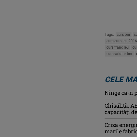
Tags:
curs bnr
c
curs euro leu 2016
curs franc leu
cu
curs valutar bnr
CELE MA
Ninge ca-n p
Chisăliță, A
capacități d
Criza energi
marile fabric