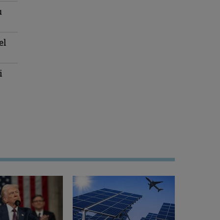
u
el
i