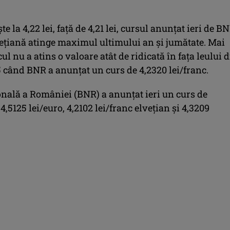
te la 4,22 lei, faţă de 4,21 lei, cursul anunţat ieri de BN
ţiană atinge maximul ultimului an şi jumătate. Mai
cul nu a atins o valoare atât de ridicată în faţa leului 
5 când BNR a anunţat un curs de 4,2320 lei/franc.
nală a României (BNR) a anunţat ieri un curs de
 4,5125 lei/euro, 4,2102 lei/franc elveţian şi 4,3209