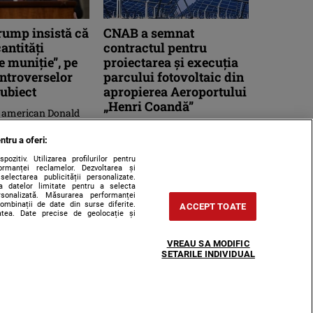
rump insistă că
CNAB a semnat
antităţi
contractul pentru
 muniţie”, pe
proiectarea şi execuţia
ntroverselor
parcului fotovoltaic din
subiect
apropierea Aeroportului
„Henri Coandă”
e american Donald
t joi că ar fi
Compania Naţională
e epuizarea muniţiei
Aeroporturi Bucureşti (CNAB) a
ntru a oferi:
zboiul cu Iranul, ...
semnat contractul pentru
zitiv. Utilizarea profilurilor pentru
proiectarea şi execuţia parcului
ormanței reclamelor. Dezvoltarea și
 selectarea publicității personalizate.
fotovoltaic ...
rea datelor limitate pentru a selecta
ersonalizată. Măsurarea performanței
combinații de date din surse diferite.
ACCEPT TOATE
tatea. Date precise de geolocație și
VREAU SA MODIFIC
SETARILE INDIVIDUAL