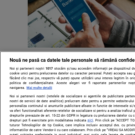
Premieră pentru toți clienții ING
Nouă ne pasă ca datele tale personale să rămână confide
nouă este disponibilă în Home B
bloca instant fraudele
Noi și partenerii noștri
1017
stocăm și/sau accesăm informații pe dispozitivul dvs
cookie unici pentru prelucrarea datelor cu caracter personal. Puteți accepta sau g
făcând clic mai jos, respectiv vă puteți opune utilizării unui interes legitim în 
ING Bank România adaugă încă o funcție în Home Bank
politica de confidențialitate. Aceste alegeri vor fi raportate partenerilor no
mobil disponibilă pentru toți clienții băncii. Butonul 
navigarea.
Mai multe detalii
este introdus în condițiile în care......
Noi si partenerii nostri (retelele de socializare si agentiile de publicitate parten
nostri de servicii de date analitice) prelucram date pentru a permite website-ului
personaliza continutul si anunturile publicitare afisate in functie de interesele si/s
va oferi functionalitati aferente retelelor de socializare si pentru a analiza traficul
drepturile prevazute de art. 15-22 din GDPR in legatura cu prelucrarea datelor cu 
aici
drepturi pot fi exercitate prin modalitatea indicata
. Prin click pe “ACCEPT TO
tuturor Tehnologiilor de tip Cookie, care implica inclusiv acceptul dvs. cu priv
informatiilor de catre Vendor-ii cu care colaboram. Prin click pe “VREAU SA MODI
puteti schimba preferintele in mod individual, mai putin cele legate de cooki