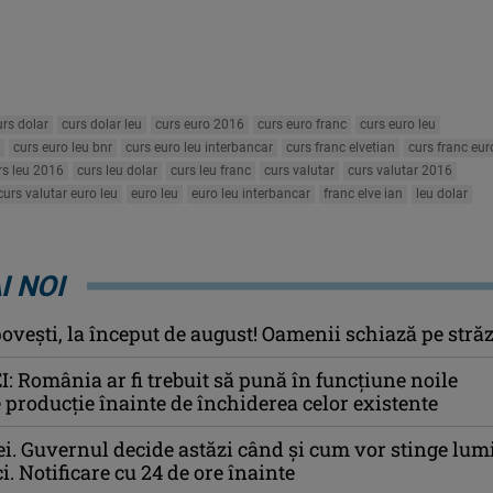
urs dolar
curs dolar leu
curs euro 2016
curs euro franc
curs euro leu
curs euro leu bnr
curs euro leu interbancar
curs franc elvetian
curs franc eur
rs leu 2016
curs leu dolar
curs leu franc
curs valutar
curs valutar 2016
curs valutar euro leu
euro leu
euro leu interbancar
franc elve ian
leu dolar
I NOI
ovești, la început de august! Oamenii schiază pe străz
EI: România ar fi trebuit să pună în funcțiune noile
e producție înainte de închiderea celor existente
ei. Guvernul decide astăzi când și cum vor stinge lum
i. Notificare cu 24 de ore înainte