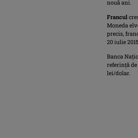
nouă ani.
Francul
creş
Moneda elve
precis, fran
20 iulie 201
Banca Naţio
referinţă de
lei/dolar.