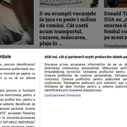
S-au scumpit vacanțele
Donald T
în țara cu peste 1 milion
SUA au „c
de români. Cât costă
enorme de
acum transportul,
fondul co
cazarea, mâncarea,
pe acest 
plaja în ...
Preşedintel
. Ce funcție
Trump a nega
S-au scumpit vacanțele în
îngrijorat d
nțiale
Italia, țară unde muncesc cel
ank. Poți
Atât noi, cât și partenerii noștri prelucrăm datele pe
folosite în ră
puțin 1,5 milioane de români și
., precum identificatorii
Stocarea și/sau accesarea informațiilor de pe un dispo
care este și una dintre
selectarea conținutului personalizat. Măsurarea perf
estiona preferințele dvs.
îmbunătățirea serviciilor. Utilizarea profilurilor pentru
destinațiile ...
orice moment pe pagina cu
ing, aplicația de
Crearea profilurilor de conținut personalizat. Utiliza
ștri și nu vă vor afecta
conținutul. Crearea profilurilor pentru publicitate p
SAFE (SAFE Button)
conținutului. Înțelegerea publicului prin statistici sau 
Utilizarea de date limitate pentru a selecta publici
identificarea prin scanarea dispozitivului.
ere, precum si furnizorii
 sa functioneze, pentru a
Listă parteneri (furnizori)
au profilul dvs., pentru a
 pe website. Beneficiati de
caracter personal. Aceste
Contact
Despre noi
Termeni și condiții
ATE”, acceptati folosirea
ire la stocarea/accesarea
FIC SETARILE INDIVIDUAL”
e strict necesare pentru