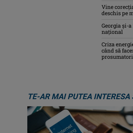
Vine corecți
deschis pe m
Georgia şi-a
naţional
Criza energie
când să face
prosumatori 
TE-AR MAI PUTEA INTERESA 