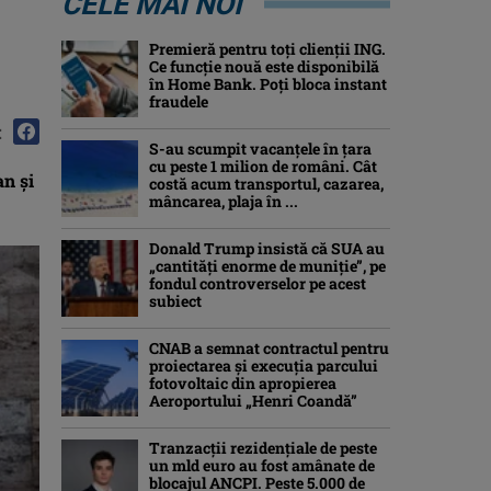
CELE MAI NOI
Premieră pentru toți clienții ING.
Ce funcție nouă este disponibilă
în Home Bank. Poți bloca instant
fraudele
:
S-au scumpit vacanțele în țara
cu peste 1 milion de români. Cât
an şi
costă acum transportul, cazarea,
mâncarea, plaja în ...
Donald Trump insistă că SUA au
„cantităţi enorme de muniţie”, pe
fondul controverselor pe acest
subiect
CNAB a semnat contractul pentru
proiectarea şi execuţia parcului
fotovoltaic din apropierea
Aeroportului „Henri Coandă”
Tranzacții rezidențiale de peste
un mld euro au fost amânate de
blocajul ANCPI. Peste 5.000 de