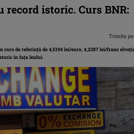
 record istoric. Curs BNR:
Trimite pe
urs de referinţă de 4,5194 lei/euro, 4,2287 lei/franc elveţi
oric în faţa leului.