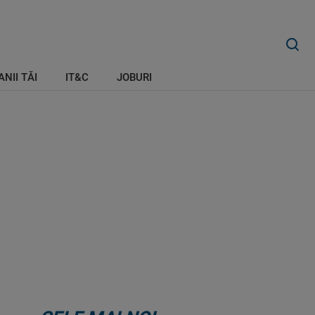
ANII TĂI
IT&C
JOBURI