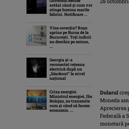
Guvernul decide
28 octombrie
astăzi când și cum vor
stinge lumina marile
fabrici. Notificare ...
Vine corecția? Roșu
aprins pe Bursa de la
București. Toți indicii
au deschis pe minus,
...
Georgia şi-a
reconectat rețeaua
electrică după un
„blackout” la nivel
naţional
Criza energiei.
Dolarul
creş
Ministrul energiei, Ilie
Moneda amer
Bolojan, ne transmite
cum și când să facem
Aprecierea 
economie. ...
Federală a S
monetară pe