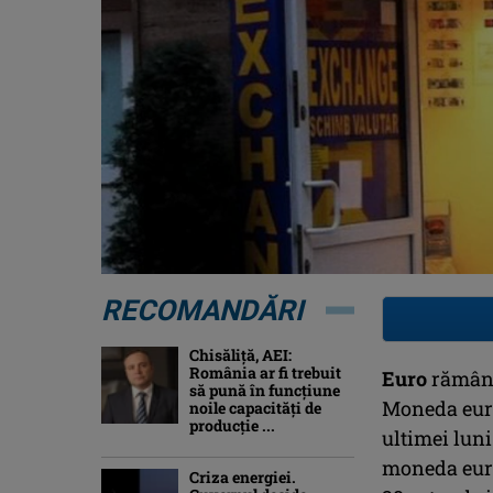
RECOMANDĂRI
Chisăliță, AEI:
România ar fi trebuit
Euro
rămâne 
să pună în funcțiune
Moneda euro
noile capacități de
producție ...
ultimei luni
moneda euro
Criza energiei.