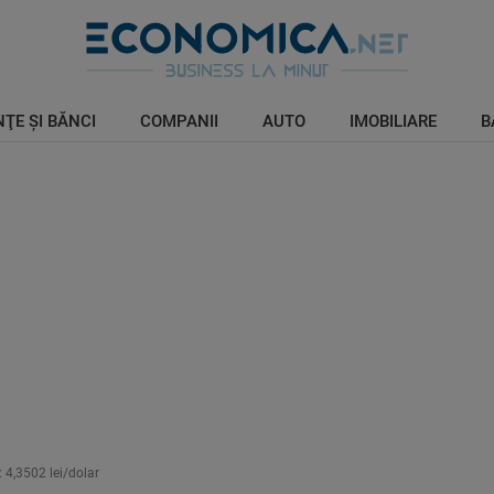
ŢE ŞI BĂNCI
COMPANII
AUTO
IMOBILIARE
B
 4,3502 lei/dolar