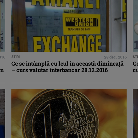
016
STIRI
28 dec. 2016
STI
Ce se întâmplă cu leul în această dimineaţă
Ce
in
– curs valutar interbancar 28.12.2016
cu