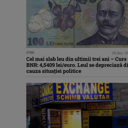
STIRI
28 dec. 2
Cel mai slab leu din ultimii trei ani – Curs
BNR: 4,5409 lei/euro. Leul se depreciază d
cauza situaţiei politice