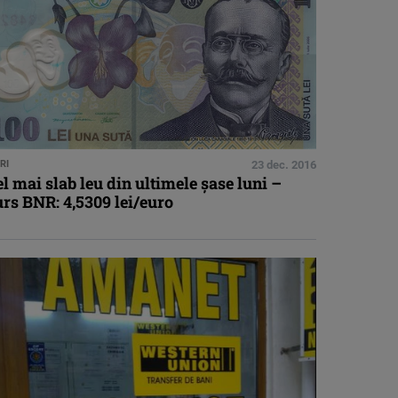
RI
23 dec. 2016
l mai slab leu din ultimele şase luni –
rs BNR: 4,5309 lei/euro