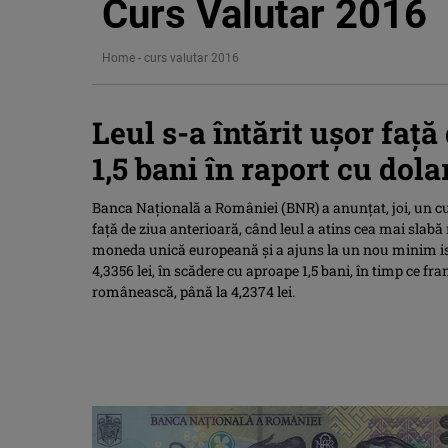
Curs Valutar 2016
Home
-
curs valutar 2016
Leul s-a întărit uşor faţă
1,5 bani în raport cu dol
Banca Naţională a României (BNR) a anunţat, joi, un cu
faţă de ziua anterioară, când leul a atins cea mai slabă 
moneda unică europeană şi a ajuns la un nou minim isoto
4,3356 lei, în scădere cu aproape 1,5 bani, în timp ce f
românească, până la 4,2374 lei.