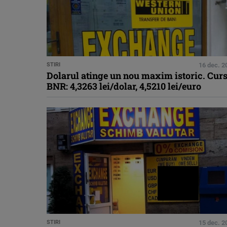
STIRI
16 dec. 2
Dolarul atinge un nou maxim istoric. Cur
BNR: 4,3263 lei/dolar, 4,5210 lei/euro
STIRI
15 dec. 2