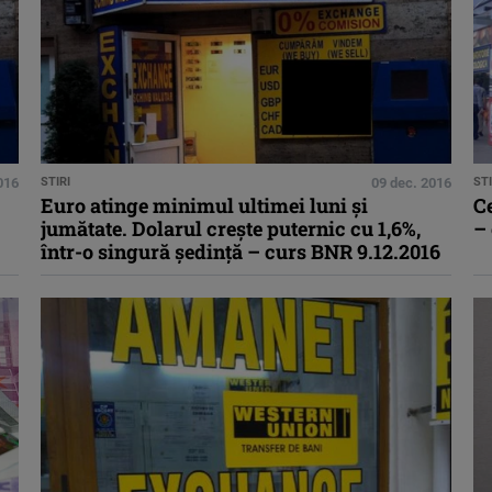
016
STIRI
09 dec. 2016
STI
Euro atinge minimul ultimei luni şi
Ce
jumătate. Dolarul creşte puternic cu 1,6%,
– 
într-o singură şedinţă – curs BNR 9.12.2016