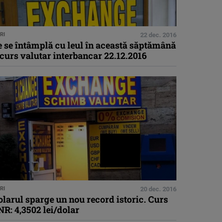
RI
22 dec. 2016
 se întâmplă cu leul în această săptămână
curs valutar interbancar 22.12.2016
RI
20 dec. 2016
larul sparge un nou record istoric. Curs
R: 4,3502 lei/dolar