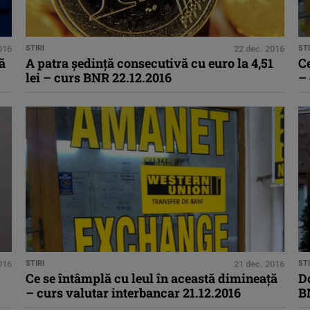
016
STIRI
22 dec. 2016
STI
ă
A patra şedinţă consecutivă cu euro la 4,51
Ce
lei – curs BNR 22.12.2016
– 
016
STIRI
21 dec. 2016
STI
Ce se întâmplă cu leul în această dimineaţă
Do
– curs valutar interbancar 21.12.2016
BN