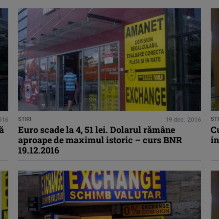
016
STIRI
19 dec. 2016
STI
ă
Euro scade la 4, 51 lei. Dolarul rămâne
C
aproape de maximul istoric – curs BNR
in
19.12.2016