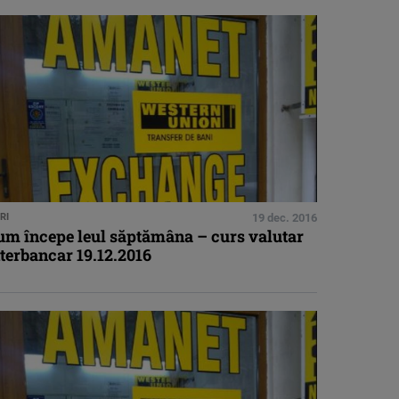
RI
19 dec. 2016
um începe leul săptămâna – curs valutar
terbancar 19.12.2016