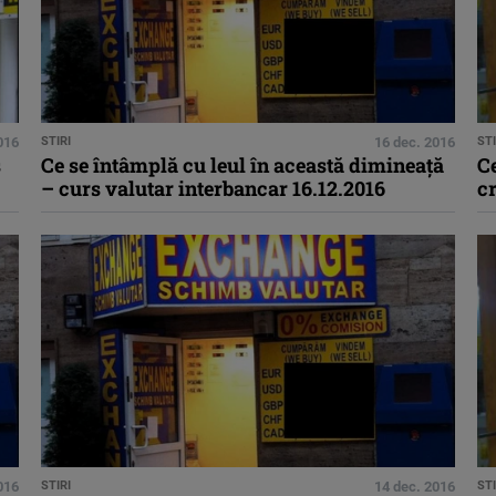
016
STIRI
16 dec. 2016
STI
s
Ce se întâmplă cu leul în această dimineaţă
Ce
– curs valutar interbancar 16.12.2016
cr
016
STIRI
14 dec. 2016
STI