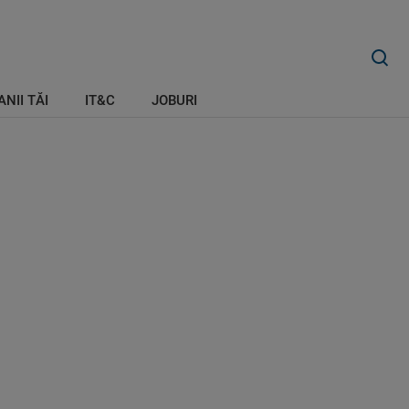
ANII TĂI
IT&C
JOBURI