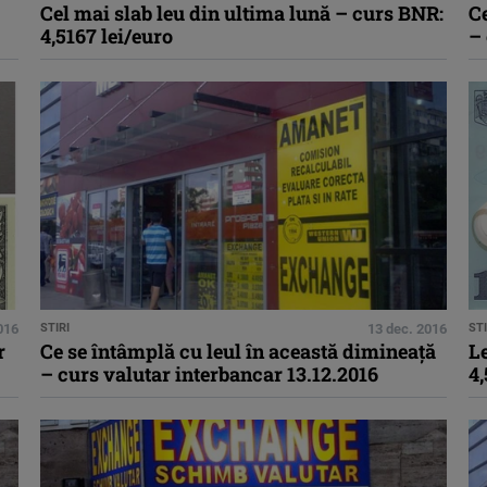
Cel mai slab leu din ultima lună – curs BNR:
Ce
4,5167 lei/euro
– 
016
STIRI
13 dec. 2016
STI
r
Ce se întâmplă cu leul în această dimineaţă
Le
– curs valutar interbancar 13.12.2016
4,