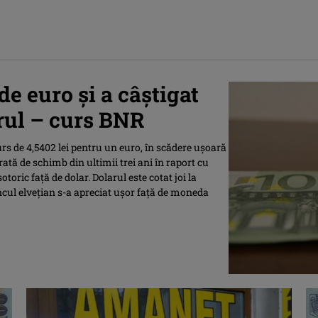
 de euro şi a câştigat
arul – curs BNR
rs de 4,5402 lei pentru un euro, în scădere uşoară
rată de schimb din ultimii trei ani în raport cu
ric faţă de dolar. Dolarul este cotat joi la
rancul elveţian s-a apreciat uşor faţă de moneda