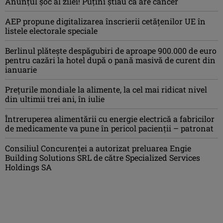
Anunţul şoc al zilei! Puţini ştiau că are cancer
AEP propune digitalizarea înscrierii cetăţenilor UE în
listele electorale speciale
Berlinul plăteşte despăgubiri de aproape 900.000 de euro
pentru cazări la hotel după o pană masivă de curent din
ianuarie
Preţurile mondiale la alimente, la cel mai ridicat nivel
din ultimii trei ani, în iulie
Întreruperea alimentării cu energie electrică a fabricilor
de medicamente va pune în pericol pacienţii – patronat
Consiliul Concurenţei a autorizat preluarea Engie
Building Solutions SRL de către Specialized Services
Holdings SA