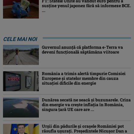
FT: Statele Unite au vândut euro pentru a
susține yenul japonez fără să informeze BCE.
...
CELE MAI NOI
Guvernul anunță că platforma e-Terra va
deveni funcţională săptămâna viitoare
România a trimis alertă timpurie Comisiei
Europene și statelor membre din cauza
situației dificile din energie
Dunărea secată ne seacă și buzunarele. Criza
din energie va crește inflația în România,
singura țară UE care are ...
Urșii din pădurile și orașele României pot
răsufla ușurați. Președintele Nicușor Dan a