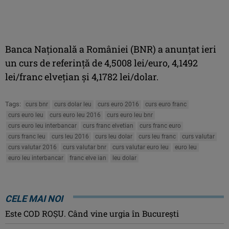
Banca Naţională a României (BNR) a anunţat ieri
un curs de referinţă de 4,5008 lei/euro, 4,1492
lei/franc elveţian şi 4,1782 lei/dolar.
Tags:
curs bnr
curs dolar leu
curs euro 2016
curs euro franc
curs euro leu
curs euro leu 2016
curs euro leu bnr
curs euro leu interbancar
curs franc elvetian
curs franc euro
curs franc leu
curs leu 2016
curs leu dolar
curs leu franc
curs valutar
curs valutar 2016
curs valutar bnr
curs valutar euro leu
euro leu
euro leu interbancar
franc elve ian
leu dolar
CELE MAI NOI
Este COD ROŞU. Când vine urgia în Bucureşti