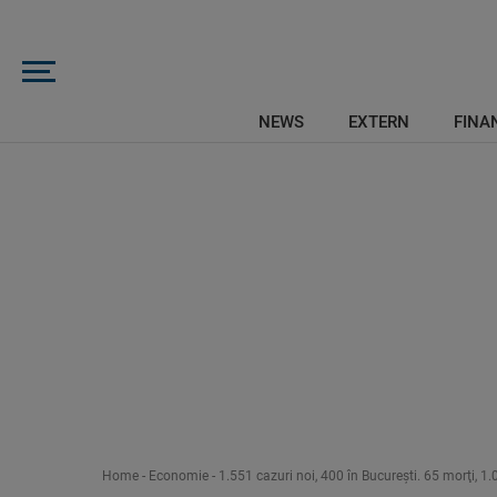
NEWS
EXTERN
FINAN
Home
-
Economie
-
1.551 cazuri noi, 400 în Bucureşti. 65 morţi, 1