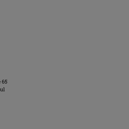
e 65
oul