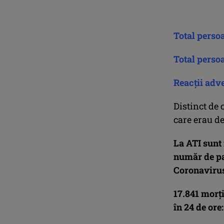
Total perso
Total perso
Reacţii adve
Distinct de 
care erau de
La ATI sunt 
număr de pac
Coronavirus
17.841 morţ
în 24 de ore