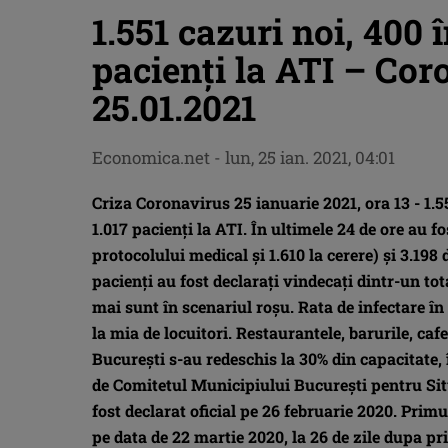
1.551 cazuri noi, 400 
pacienţi la ATI – Coro
25.01.2021
Economica.net -
lun, 25 ian. 2021, 04:01
Criza Coronavirus 25 ianuarie 2021, ora 13 - 1.55
1.017 pacienţi la ATI. În ultimele 24 de ore au fo
protocolului medical și 1.610 la cerere) și 3.198
pacienţi au fost declaraţi vindecaţi dintr-un tot
mai sunt în scenariul roşu. Rata de infectare în 
la mia de locuitori. Restaurantele, barurile, cafe
Bucureşti s-au redeschis la 30% din capacitate, 
de Comitetul Municipiului Bucureşti pentru Sit
fost declarat oficial pe 26 februarie 2020. Prim
pe data de 22 martie 2020, la 26 de zile dupa p