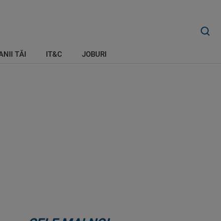
ANII TĂI
IT&C
JOBURI