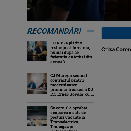
RECOMANDĂRI
FIFA și-a plătit o
restanță că Iordania,
Criza Coron
numai după ce
federația de fotbal din
această ...
CJ Mureș a semnat
contractul pentru
modernizarea
primului tronson a DJ
153 Ernei-Sovata, cu ...
Guvernul a aprobat
ocuparea a sute de
posturi vacante la
Transelectrica,
Transgaz și