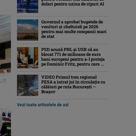
dolari pentru uzina de cipuri AI
Guvernul a aprobat bugetele de
venituri și cheltuieli pe 2026
pentru mai multe companii mari
de stat
PSD acuză PNL și USR că au
blocat 771 de milioane de euro
bani europeni pentru a-l proteja
pe Dominic Fritz, pentru care ...
VIDEO Primul tren regional
PESA a intrat joi în circulație cu
călători pe ruta București –
Brașov
Vezi toate articolele de azi