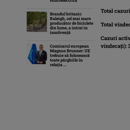
Hidroelectrica
Total cazuri
Brandul britanic
Raleigh, cel mai mare
producător de biciclete
Total vindec
din lume, a intrat în
insolvență
Cazuri acti
vindecaţi):
Comisarul european
Magnus Brunner: UE
trebuie să folosească
toate pârghiile în
relația ...