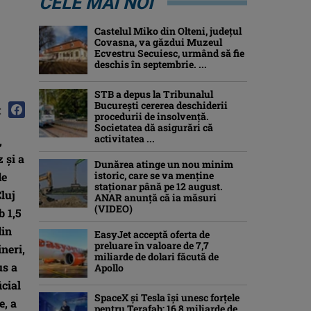
CELE MAI NOI
Castelul Miko din Olteni, județul
Covasna, va găzdui Muzeul
Ecvestru Secuiesc, urmând să fie
deschis în septembrie. ...
STB a depus la Tribunalul
București cererea deschiderii
:
procedurii de insolvență.
Societatea dă asigurări că
activitatea ...
,
 și a
Dunărea atinge un nou minim
istoric, care se va menține
de
staționar până pe 12 august.
Cluj
ANAR anunță că ia măsuri
(VIDEO)
b 1,5
din
EasyJet acceptă oferta de
preluare în valoare de 7,7
neri,
miliarde de dolari făcută de
us a
Apollo
icial
SpaceX și Tesla își unesc forțele
e, a
pentru Terafab: 16,8 miliarde de