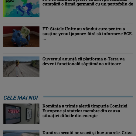
cumpără o firmă germană cu un portofoliu de
...
FT: Statele Unite au vândut euro pentru a
susține yenul japonez fără să informeze BCE.
...
Guvernul anunță că platforma e-Terra va
deveni funcţională săptămâna viitoare
CELE MAI NOI
România a trimis alertă timpurie Comisiei
Europene și statelor membre din cauza
situației dificile din energie
Dunărea secată ne seacă și buzunarele. Criza