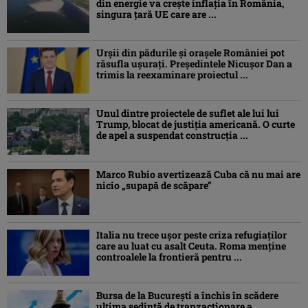
din energie va crește inflația în România,
singura țară UE care are ...
Urșii din pădurile și orașele României pot
răsufla ușurați. Președintele Nicușor Dan a
trimis la reexaminare proiectul ...
Unul dintre proiectele de suflet ale lui lui
Trump, blocat de justiția americană. O curte
de apel a suspendat construcția ...
Marco Rubio avertizează Cuba că nu mai are
nicio „supapă de scăpare”
Italia nu trece ușor peste criza refugiaților
care au luat cu asalt Ceuta. Roma menține
controalele la frontieră pentru ...
Bursa de la București a închis în scădere
ultima ședință de tranzacționare a