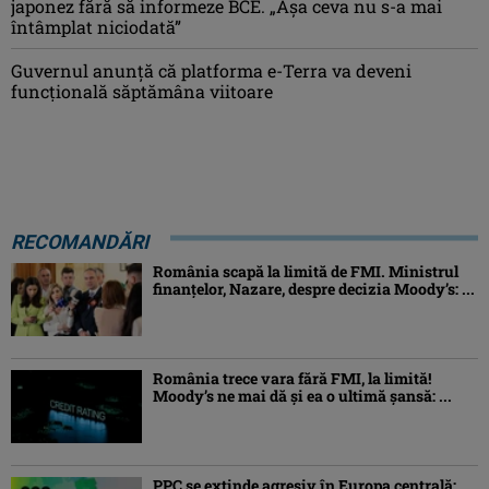
japonez fără să informeze BCE. „Așa ceva nu s-a mai
întâmplat niciodată”
Guvernul anunță că platforma e-Terra va deveni
funcţională săptămâna viitoare
RECOMANDĂRI
România scapă la limită de FMI. Ministrul
finanțelor, Nazare, despre decizia Moody’s: ...
România trece vara fără FMI, la limită!
Moody’s ne mai dă și ea o ultimă șansă: ...
PPC se extinde agresiv în Europa centrală: