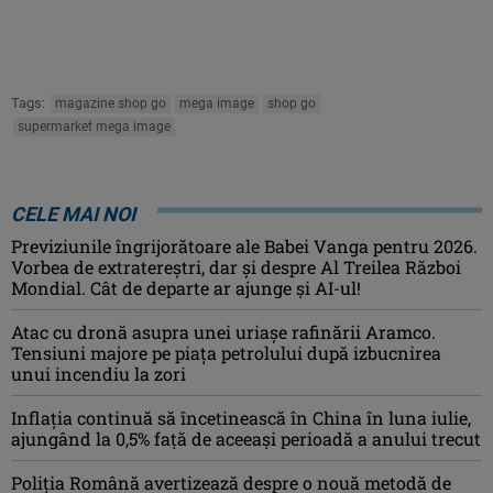
Tags:
magazine shop go
mega image
shop go
supermarket mega image
CELE MAI NOI
Previziunile îngrijorătoare ale Babei Vanga pentru 2026.
Vorbea de extratereștri, dar și despre Al Treilea Război
Mondial. Cât de departe ar ajunge și AI-ul!
Atac cu dronă asupra unei uriașe rafinării Aramco.
Tensiuni majore pe piața petrolului după izbucnirea
unui incendiu la zori
Inflaţia continuă să încetinească în China în luna iulie,
ajungând la 0,5% faţă de aceeaşi perioadă a anului trecut
Poliția Română avertizează despre o nouă metodă de