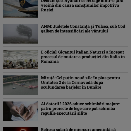
Decizie șoc: Ryanair se retrage dintr-o țară
vecină din cauza sancțiunilor împotriva
Rusiei
ANM: Judeţele Constanţa şi Tulcea, sub Cod
galben de intensificări ale vântului
E oficial! Gigantul italian Natuzzi a început
procesul de mutare a producției din Italia în
România
Miruță: Cel puțin nouă zile în plus pentru
Unitatea 2 de la Cernavodă după
scufundarea barjelor în Dunăre
Ai datorii? 2026 aduce schimbări majore:
patru proiecte de lege care pot schimba
regulile executării silite
Eclipsa solară de miercuri ameninţă să