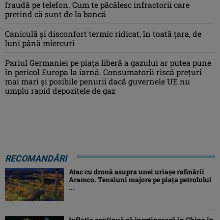
fraudă pe telefon. Cum te păcălesc infractorii care
pretind că sunt de la bancă
Caniculă şi disconfort termic ridicat, în toată ţara, de
luni până miercuri
Pariul Germaniei pe piaţa liberă a gazului ar putea pune
în pericol Europa la iarnă. Consumatorii riscă preţuri
mai mari şi posibile penurii dacă guvernele UE nu
umplu rapid depozitele de gaz
RECOMANDĂRI
Atac cu dronă asupra unei uriașe rafinării
Aramco. Tensiuni majore pe piața petrolului
...
Inflaţia continuă să încetinească în China în