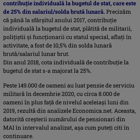
contribuţie individuală la bugetul de stat, care este
de 25% din salariul/solda brută lunară.
Precizăm
că până la sfârşitul anului 2017, contribuţie
individuală la bugetul de stat, plătită de militarii,
poliţiştii şi funcţionarii cu statul special, aflaţi în
activitate, a fost de 10,5% din solda lunară
brută/salariul lunar brut.
Din anul 2018, cota individuală de contribuţie la
bugetul de stat s-a majorat la 25%.
Peste 149.000 de oameni au luat pensie de serviciu
militară în decembrie 2020, cu circa 8.000 de
oameni în plus faţă de nivelul aceleiaşi luni din
2019, rezultă din analizele Economica.net. Aceasta,
datorită creşterii numărului de pensionari din
MAI în intervalul analizat, aşa cum puteţi citi în
continuare.