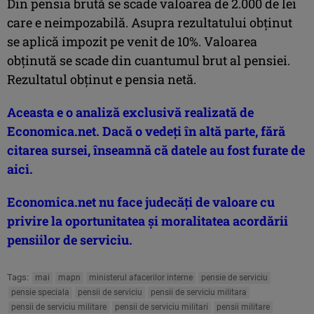
Din pensia brută se scade valoarea de 2.000 de lei
care e neimpozabilă. Asupra rezultatului obţinut
se aplică impozit pe venit de 10%. Valoarea
obţinută se scade din cuantumul brut al pensiei.
Rezultatul obţinut e pensia netă.
Aceasta e o analiză exclusivă realizată de
Economica.net. Dacă o vedeţi în altă parte, fără
citarea sursei, înseamnă că datele au fost furate de
aici.
Economica.net nu face judecăţi de valoare cu
privire la oportunitatea şi moralitatea acordării
pensiilor de serviciu.
Tags:
mai
mapn
ministerul afacerilor interne
pensie de serviciu
pensie speciala
pensii de serviciu
pensii de serviciu militara
pensii de serviciu militare
pensii de serviciu militari
pensii militare