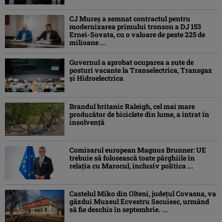
CJ Mureș a semnat contractul pentru
modernizarea primului tronson a DJ 153
Ernei-Sovata, cu o valoare de peste 225 de
milioane ...
Guvernul a aprobat ocuparea a sute de
posturi vacante la Transelectrica, Transgaz
și Hidroelectrica
Brandul britanic Raleigh, cel mai mare
producător de biciclete din lume, a intrat în
insolvență
Comisarul european Magnus Brunner: UE
trebuie să folosească toate pârghiile în
relația cu Marocul, inclusiv politica ...
Castelul Miko din Olteni, județul Covasna, va
găzdui Muzeul Ecvestru Secuiesc, urmând
să fie deschis în septembrie. ...