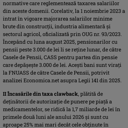
normative care reglementează taxarea salariilor
din aceste domenii. Corelativ, la 1 noiembrie 2023 a
intrat în vigoare majorarea salariilor minime
brute din construcţii, industria alimentară şi
sectorul agricol, oficializată prin OUG nr. 93/2023.
Începând cu luna august 2025, pensionarilor cu
pensii peste 3.000 de lei li se reţine lunar, de către
Casele de Pensii, CASS pentru partea din pensie
care depăşeşte 3.000 de lei. Aceşti bani sunt viraţi
la FNUASS de către Casele de Pensii, potrivit
analizei Economica.net asupra Legii 141 din 2025.
II
Încasările din taxa clawback
, plătită de
deţinătorii de autorizaţie de punere pe piaţă a
medicamentelor, se ridică la 1,7 miliarde de lei în
primele două luni ale anului 2026 şi sunt cu
aproape 25% mai mari decât cele obţinute în