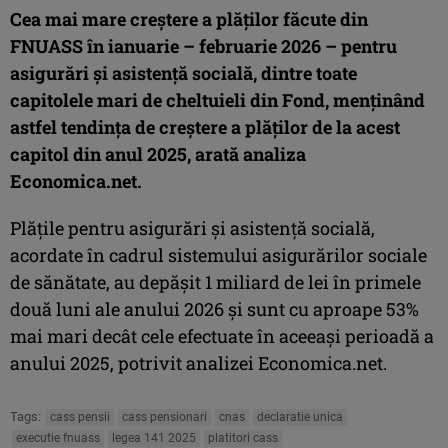
Cea mai mare creştere a plăţilor făcute din
FNUASS în ianuarie – februarie 2026 – pentru
asigurări şi asistenţă socială, dintre toate
capitolele mari de cheltuieli din Fond, menţinând
astfel tendinţa de creştere a plăţilor de la acest
capitol din anul 2025, arată analiza
Economica.net.
Plăţile pentru asigurări şi asistenţă socială,
acordate în cadrul sistemului asigurărilor sociale
de sănătate, au depăşit 1 miliard de lei în primele
două luni ale anului 2026 şi sunt cu aproape 53%
mai mari decât cele efectuate în aceeaşi perioadă a
anului 2025, potrivit analizei Economica.net.
Tags:
cass pensii
cass pensionari
cnas
declaratie unica
executie fnuass
legea 141 2025
platitori cass