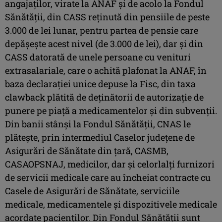
angajaţilor, virate la ANAF şi de acolo la Fondul
Sănătăţii, din CASS reţinută din pensiile de peste
3.000 de lei lunar, pentru partea de pensie care
depăşeşte acest nivel (de 3.000 de lei), dar şi din
CASS datorată de unele persoane cu venituri
extrasalariale, care o achită plafonat la ANAF, în
baza declaraţiei unice depuse la Fisc, din taxa
clawback plătită de deţinătorii de autorizaţie de
punere pe piaţă a medicamentelor şi din subvenţii.
Din banii stânşi la Fondul Sănătăţii, CNAS le
plăteşte, prin intermediul Caselor judeţene de
Asigurări de Sănătate din ţară, CASMB,
CASAOPSNAJ, medicilor, dar şi celorlalţi furnizori
de servicii medicale care au încheiat contracte cu
Casele de Asigurări de Sănătate, serviciile
medicale, medicamentele şi dispozitivele medicale
acordate pacienţilor. Din Fondul Sănătăţii sunt