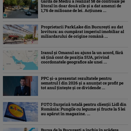
Garda de Mediu a realizat 58 de controale pe
litoral în doar două zile și a dat amenzi de
1,76 de milioane de lei. Acțiunea ...
Proprietarii ParkLake din București au dat
lovitura: au cumpărat imperiul imobiliar al
miliardarului de origine română ...
Iranul și Omanul au ajuns la un acord, fără
să țină cont de poziția SUA, privind
coordonatele geografice ale unei ...
PPC și-a prezentat rezultatele pentru
semstrul I din 2026 și a anunțat ce profit pe
tot anul țintește și ce dividende ...
FOTO Surpriză totală pentru clienții Lidl din
România: Pungile cu legume și fructe la 5 lei
au apărut în magazine. ...
Bursa de la București a închis în scădere