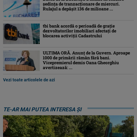
ședința de tranzacționare de miercuri.
Rulajul a depășit 136 de milioane ...
tbi bank acordă o perioadă de grație
dezvoltatorilor imobiliari afectați de
blocarea activiții Cadastrului
ULTIMA ORĂ. Anunț de la Guvern. Aproape
1000 de primării rămân fără bani.
Vicepremierul demis Oana Gheorghiu
avertizează: ...
Vezi toate articolele de azi
TE-AR MAI PUTEA INTERESA ȘI