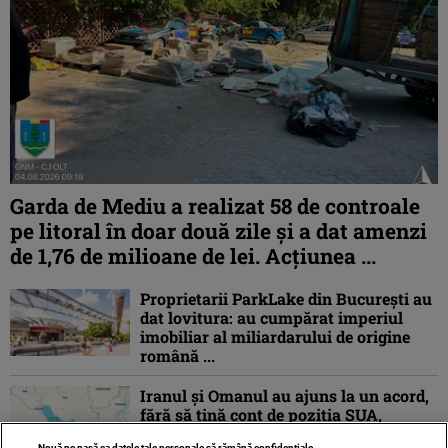
Garda de Mediu a realizat 58 de controale
pe litoral în doar două zile și a dat amenzi
de 1,76 de milioane de lei. Acțiunea ...
Proprietarii ParkLake din București au
dat lovitura: au cumpărat imperiul
imobiliar al miliardarului de origine
română ...
Iranul și Omanul au ajuns la un acord,
fără să țină cont de poziția SUA,
privind coordonatele geografice ale
Nouă ne pasă ca datele tale personale să rămână confidențiale