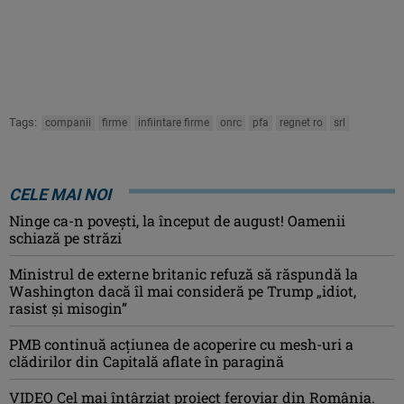
Tags:
companii
firme
infiintare firme
onrc
pfa
regnet ro
srl
CELE MAI NOI
Ninge ca-n povești, la început de august! Oamenii
schiază pe străzi
Ministrul de externe britanic refuză să răspundă la
Washington dacă îl mai consideră pe Trump „idiot,
rasist şi misogin”
PMB continuă acțiunea de acoperire cu mesh-uri a
clădirilor din Capitală aflate în paragină
VIDEO Cel mai întârziat proiect feroviar din România.