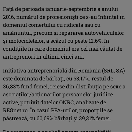
Faţă de perioada ianuarie-septembrie a anului
2016, numărul de profesionişti ce s-au înfiinţat în
domeniul comerţului cu ridicata sau cu
amănuntul, precum şi repararea autovehiculelor
şi motocicletelor, a scăzut cu peste 12,6%, în
condiţiile în care domeniul era cel mai căutat de
antreprenori în ultimii cinci ani.
Iniţiativa antreprenorială din România (SRL, SA)
este dominată de bărbaţi, cu 63,17%, restul de
36,83% fiind femei, reiese din distribuţia pe sexe a
asociaţilor/acţionarilor persoanelor juridice
active, potrivit datelor ONRC, analizate de
REGnet.ro. În cazul PFA-urilor, proporţiile se
păstrează, cu 60,69% bărbaţi şi 39,31% femei.
De asemenea, o analiză asupra sezonalităţii