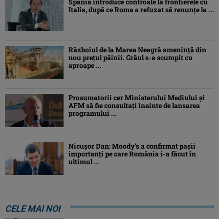
Spania introduce controale la frontierele cu
Italia, după ce Roma a refuzat să renunțe la ...
Războiul de la Marea Neagră amenință din
nou prețul pâinii. Grâul s-a scumpit cu
aproape ...
Prosumatorii cer Ministerului Mediului și
AFM să fie consultați înainte de lansarea
programului ...
Nicușor Dan: Moody’s a confirmat pașii
importanți pe care România i-a făcut în
ultimul ...
CELE MAI NOI