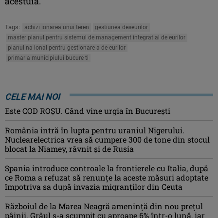
acestuia.
Tags:
achizi ionarea unui teren
gestiunea deseurilor
master planul pentru sistemul de management integrat al de eurilor
planul na ional pentru gestionare a de eurilor
primaria municipiului bucure ti
CELE MAI NOI
Este COD ROŞU. Când vine urgia în Bucureşti
România intră în lupta pentru uraniul Nigerului.
Nuclearelectrica vrea să cumpere 300 de tone din stocul
blocat la Niamey, râvnit și de Rusia
Spania introduce controale la frontierele cu Italia, după
ce Roma a refuzat să renunțe la aceste măsuri adoptate
împotriva sa după invazia migranților din Ceuta
Războiul de la Marea Neagră amenință din nou prețul
pâinii. Grâul s-a scumpit cu aproape 6% într-o lună, iar