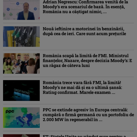
Adrian Negrescu: Confirmarea venită de la
Moody’s era scenariul de bază. În esenţă,
România nu a câştigat nimic, ...
Nouă ieftinire a motorinei în benzinării,
după cea de ieri. Care sunt acum prețurile
România scapă la limită de FMI. Ministrul
finanțelor, Nazare, despre decizia Moody’s: E
un răgaz de câteva luni
România trece vara fără FMI, la limită!
Moody’s ne mai dă și ea o ultimă șansă:
Rating confirmat. Marele examen ...
PPC se extinde agresiv în Europa centrală:
cumpără o firmă germană cu un portofoliu de
2.000 MW în regenerabil în ...
FT: Statele Unite au vândut euro pentru a