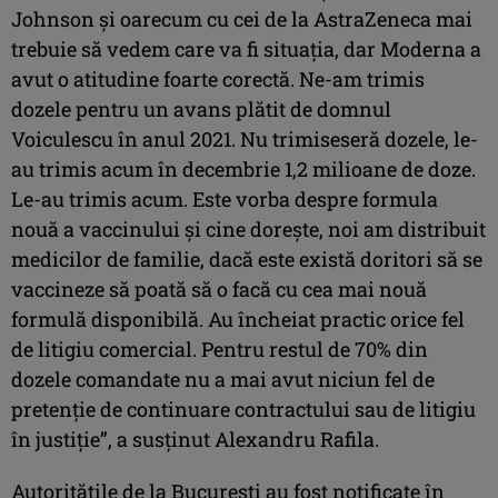
Johnson şi oarecum cu cei de la AstraZeneca mai
trebuie să vedem care va fi situaţia, dar Moderna a
avut o atitudine foarte corectă. Ne-am trimis
dozele pentru un avans plătit de domnul
Voiculescu în anul 2021. Nu trimiseseră dozele, le-
au trimis acum în decembrie 1,2 milioane de doze.
Le-au trimis acum. Este vorba despre formula
nouă a vaccinului şi cine doreşte, noi am distribuit
medicilor de familie, dacă este există doritori să se
vaccineze să poată să o facă cu cea mai nouă
formulă disponibilă. Au încheiat practic orice fel
de litigiu comercial. Pentru restul de 70% din
dozele comandate nu a mai avut niciun fel de
pretenţie de continuare contractului sau de litigiu
în justiţie”, a susţinut Alexandru Rafila.
Autorităţile de la Bucureşti au fost notificate în