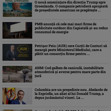
O nouă amenințare din direcția Trump spre
Groenlanda. O companie petrolieră apropiată
de președintele american se pregătește ...
PMB anunță că cele mai mari firme de
publicitate outdoor din Capiatală și-au redus
consumul de energie
Petrişor Peiu (AUR) cere Curții de Conturi să
meargă peste Ministerul Mediului, care a
plătit un consorţiu firme pentru ...
ANM: Cod galben de caniculă, instabilitate
atmosferică și averse pentru mare parte din
țară
Columbia are un președinte nou. Abelardo de
la Espriella, un aliat al lui Donald Trump, a
depus jurământul vineri. La ...