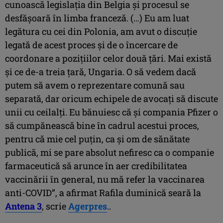
cunoască legislaţia din Belgia şi procesul se
desfăşoară în limba franceză. (…) Eu am luat
legătura cu cei din Polonia, am avut o discuţie
legată de acest proces şi de o încercare de
coordonare a poziţiilor celor două ţări. Mai există
şi ce de-a treia ţară, Ungaria. O să vedem dacă
putem să avem o reprezentare comună sau
separată, dar oricum echipele de avocaţi să discute
unii cu ceilalţi. Eu bănuiesc că şi compania Pfizer o
să cumpănească bine în cadrul acestui proces,
pentru că mie cel puţin, ca şi om de sănătate
publică, mi se pare absolut nefiresc ca o companie
farmaceutică să arunce în aer credibilitatea
vaccinării în general, nu mă refer la vaccinarea
anti-COVID”, a afirmat Rafila duminică seară la
Antena 3
, scrie
Agerpres
..