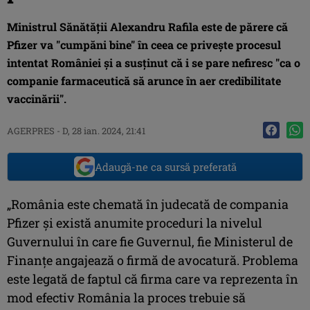
Ministrul Sănătăţii Alexandru Rafila este de părere că
Pfizer va "cumpăni bine" în ceea ce priveşte procesul
intentat României şi a susţinut că i se pare nefiresc "ca o
companie farmaceutică să arunce în aer credibilitate
vaccinării".
AGERPRES
-
D, 28 ian. 2024, 21:41
Adaugă-ne ca sursă preferată
„România este chemată în judecată de compania
Pfizer şi există anumite proceduri la nivelul
Guvernului în care fie Guvernul, fie Ministerul de
Finanţe angajează o firmă de avocatură. Problema
este legată de faptul că firma care va reprezenta în
mod efectiv România la proces trebuie să