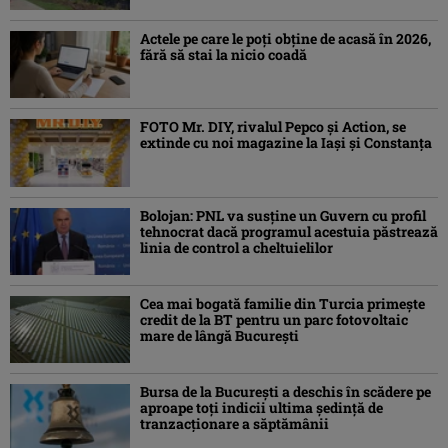
Actele pe care le poți obține de acasă în 2026,
fără să stai la nicio coadă
FOTO Mr. DIY, rivalul Pepco și Action, se
extinde cu noi magazine la Iași și Constanța
Bolojan: PNL va susţine un Guvern cu profil
tehnocrat dacă programul acestuia păstrează
linia de control a cheltuielilor
Cea mai bogată familie din Turcia primește
credit de la BT pentru un parc fotovoltaic
mare de lângă București
Bursa de la Bucureşti a deschis în scădere pe
aproape toţi indicii ultima şedinţă de
tranzacţionare a săptămânii