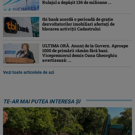
Rulajul a depășit 136 de milioane ...
tbi bank acordă o perioadă de grație
dezvoltatorilor imobiliari afectați de
blocarea activiții Cadastrului
ULTIMA ORĂ. Anunț de la Guvern. Aproape
1000 de primării rămân fără bani.
Vicepremierul demis Oana Gheorghiu
avertizează: ...
Vezi toate articolele de azi
TE-AR MAI PUTEA INTERESA ȘI