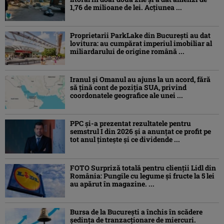
1,76 de milioane de lei. Acțiunea ...
Proprietarii ParkLake din București au dat
lovitura: au cumpărat imperiul imobiliar al
miliardarului de origine română ...
Iranul și Omanul au ajuns la un acord, fără
să țină cont de poziția SUA, privind
coordonatele geografice ale unei ...
PPC și-a prezentat rezultatele pentru
semstrul I din 2026 și a anunțat ce profit pe
tot anul țintește și ce dividende ...
FOTO Surpriză totală pentru clienții Lidl din
România: Pungile cu legume și fructe la 5 lei
au apărut în magazine. ...
Bursa de la București a închis în scădere
ședința de tranzacționare de miercuri.