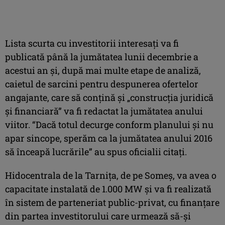
Lista scurta cu investitorii interesaţi va fi
publicată până la jumătatea lunii decembrie a
acestui an şi, după mai multe etape de analiză,
caietul de sarcini pentru despunerea ofertelor
angajante, care să conţină şi „construcţia juridică
şi financiară” va fi redactat la jumătatea anului
viitor. “Dacă totul decurge conform planului şi nu
apar sincope, sperăm ca la jumătatea anului 2016
să înceapă lucrările” au spus oficialii citaţi.
Hidocentrala de la Tarniţa, de pe Someş, va avea o
capacitate instalată de 1.000 MW şi va fi realizată
în sistem de parteneriat public-privat, cu finanţare
din partea investitorului care urmează să-şi