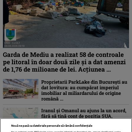
Garda de Mediu a realizat 58 de controale
pe litoral în doar două zile și a dat amenzi
de 1,76 de milioane de lei. Acțiunea ...
Proprietarii ParkLake din București au
dat lovitura: au cumpărat imperiul
imobiliar al miliardarului de origine
română ...
Iranul și Omanul au ajuns la un acord,
fără să țină cont de poziția SUA,
privind coordonatele geografice ale
Nouă ne pasă ca datele tale personale să rămână confidențiale
unei ...
Noi și partenerii noștri
1017
stocăm și/sau accesăm informații pe dispozitivul dvs., precum identificatorii cookie