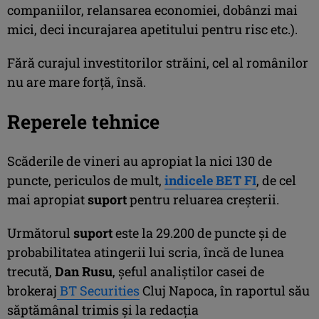
companiilor, relansarea economiei, dobânzi mai
mici, deci incurajarea apetitului pentru risc etc.).
Fără curajul investitorilor străini, cel al românilor
nu are mare forţă, însă.
Reperele tehnice
Scăderile de vineri au apropiat la nici 130 de
puncte, periculos de mult,
indicele BET FI
, de cel
mai apropiat
suport
pentru reluarea creşterii.
Următorul
suport
este la 29.200 de puncte şi de
probabilitatea atingerii lui scria, încă de lunea
trecută,
Dan Rusu
, şeful analiştilor casei de
brokeraj
BT Securities
Cluj Napoca, în raportul său
săptămânal trimis şi la redacţia