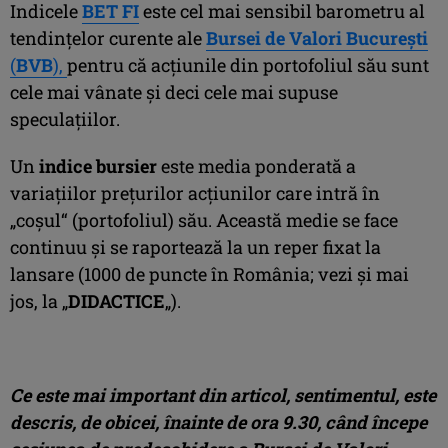
Indicele
BET FI
este cel mai sensibil barometru al
tendinţelor curente ale
Bursei de Valori Bucureşti
(
BVB
),
pentru că acţiunile din portofoliul său sunt
cele mai vânate şi deci cele mai supuse
speculaţiilor.
Un
indice bursier
este media ponderată a
variaţiilor preţurilor acţiunilor care intră în
„coşul“ (portofoliul) său. Această medie se face
continuu şi se raportează la un reper fixat la
lansare (1000 de puncte în România; vezi şi mai
jos, la „
DIDACTICE
„).
Ce este mai important din articol, sentimentul, este
descris, de obicei, înainte de ora 9.30, când începe