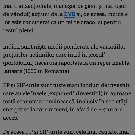
mai tranzacţionate, mai uşor de găsit şi mai uşor
de vândut) acţiuni de la
BVB
şi, de aceea, indicele
lor este considerat ca un fel de oracol şi pentru
restul pieţei.
Indicii sunt nişte medii ponderate ale variaţiilor
preţurilor acţiunilor care intră în „coşul“
(portofoliul) fiecăruia,raportate la un reper fixat la
lansare (1000 în România).
FP şi SIF-urile sunt nişte mari fonduri de investiţii
care au ele însele „expuneri“ (investiţii) în aproape
toată economia românească, inclusiv în societăţi
energetice la care nimeni, în afară de FP, nu are
acces.
De aceea FP şi SIF-urile sunt cele mai căutate, mai