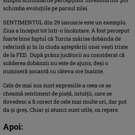
schimba evoluţiile pe parsul zilei.
SENTIMENTUL din 29 ianuarie este un exemplu.
Ziua a început tot într-o încântare. A fost perceput
foarte bine faptul că Turcia mărise dobânda de
referinţă şi în in ciuda aşteptăriii unei veşti triste
de la FED. După prânz jucătorii au considerat că
scăderea dobânzii nu este de ajuns, deşi o
numiseră şocantă cu câteva ore înainte.
Cele de mai sus sunt expresiile a ceea ce se
cheamă sentiment de piaţă, intuiţii, care se
dovedesc a fi corect de cele mai multe ori, dar pot
da şi greş. Chiar şi atunci sunt utile, ca repere.
Apoi: