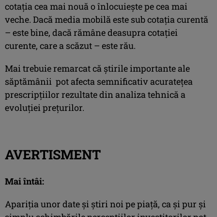
cotația cea mai nouă o înlocuiește pe cea mai
veche. Dacă media mobilă este sub cotația curentă
– este bine, dacă rămâne deasupra cotaţiei
curente, care a scăzut – este rău.
Mai trebuie remarcat că știrile importante ale
săptămânii pot afecta semnificativ acuratețea
prescripțiilor rezultate din analiza tehnică a
evoluției prețurilor.
AVERTISMENT
Mai întâi:
Apariţia unor date şi ştiri noi pe piaţă, ca şi pur şi
simplu schimbările percepţiilor investitorilor pot