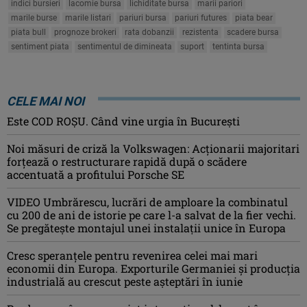
indici bursieri
lacomie bursa
lichiditate bursa
marii pariori
marile burse
marile listari
pariuri bursa
pariuri futures
piata bear
piata bull
prognoze brokeri
rata dobanzii
rezistenta
scadere bursa
sentiment piata
sentimentul de dimineata
suport
tentinta bursa
CELE MAI NOI
Este COD ROŞU. Când vine urgia în Bucureşti
Noi măsuri de criză la Volkswagen: Acționarii majoritari
forțează o restructurare rapidă după o scădere
accentuată a profitului Porsche SE
VIDEO Umbrărescu, lucrări de amploare la combinatul
cu 200 de ani de istorie pe care l-a salvat de la fier vechi.
Se pregătește montajul unei instalații unice în Europa
Cresc speranțele pentru revenirea celei mai mari
economii din Europa. Exporturile Germaniei și producția
industrială au crescut peste așteptări în iunie