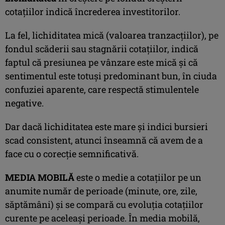
cotaţiilor indică încrederea investitorilor.
La fel, lichiditatea mică (valoarea tranzacţiilor), pe
fondul scăderii sau stagnării cotaţiilor, indică
faptul că presiunea pe vânzare este mică şi că
sentimentul este totuşi predominant bun, în ciuda
confuziei aparente, care respectă stimulentele
negative.
Dar dacă lichiditatea este mare şi indici bursieri
scad consistent, atunci înseamnă că avem de a
face cu o corecţie semnificativă.
MEDIA MOBILĂ
este o medie a cotațiilor pe un
anumite număr de perioade (minute, ore, zile,
săptămâni) și se compară cu evoluția cotațiilor
curente pe aceleași perioade. În media mobilă,