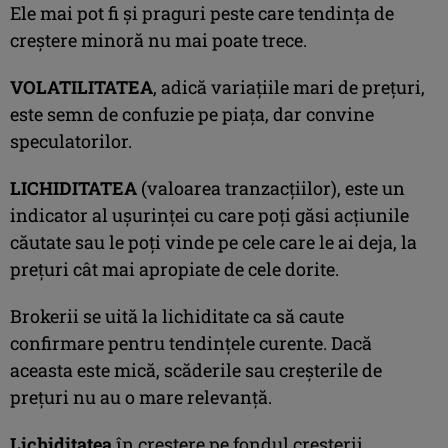
Ele mai pot fi şi praguri peste care tendinţa de
creştere minoră nu mai poate trece.
VOLATILITATEA
, adică variaţiile mari de preţuri,
este semn de confuzie pe piaţa, dar convine
speculatorilor.
LICHIDITATEA
(valoarea tranzacţiilor), este un
indicator al uşurinţei cu care poţi găsi acţiunile
căutate sau le poţi vinde pe cele care le ai deja, la
preţuri cât mai apropiate de cele dorite.
Brokerii se uită la lichiditate ca să caute
confirmare pentru tendinţele curente. Dacă
aceasta este mică, scăderile sau creşterile de
preţuri nu au o mare relevanţă.
Lichiditatea
în creştere pe fondul creşterii