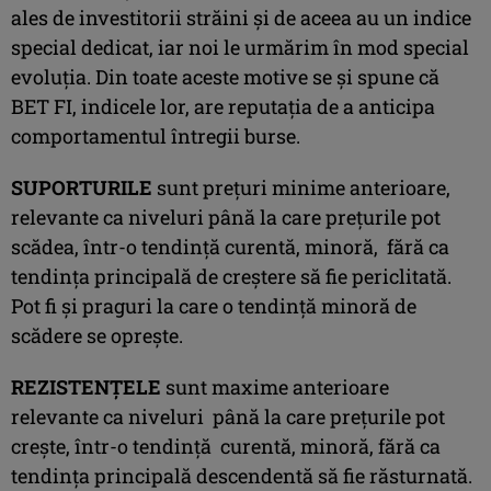
ales de investitorii străini şi de aceea au un indice
special dedicat, iar noi le urmărim în mod special
evoluţia. Din toate aceste motive se şi spune că
BET FI, indicele lor, are reputaţia de a anticipa
comportamentul întregii burse.
SUPORTURILE
sunt preţuri minime anterioare,
relevante ca niveluri până la care preţurile pot
scădea, într-o tendinţă curentă, minoră, fără ca
tendinţa principală de creştere să fie periclitată.
Pot fi şi praguri la care o tendinţă minoră de
scădere se opreşte.
REZISTENŢELE
sunt maxime anterioare
relevante ca niveluri până la care preţurile pot
creşte, într-o tendinţă curentă, minoră, fără ca
tendinţa principală descendentă să fie răsturnată.