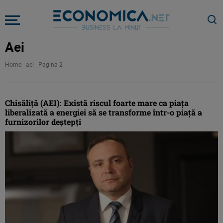
Aei
Home
-
aei
-
Pagina 2
Chisăliţă (AEI): Există riscul foarte mare ca piaţa
liberalizată a energiei să se transforme într-o piaţă a
furnizorilor deştepţi