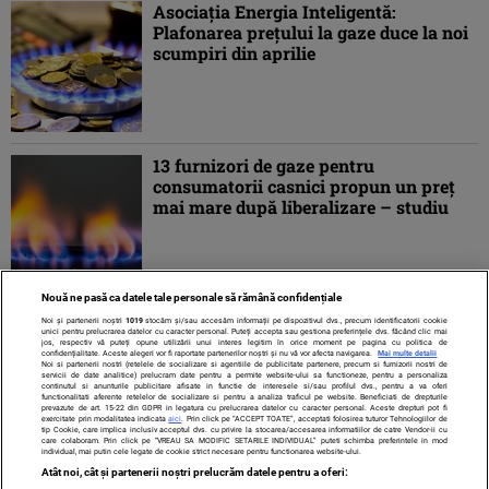
Asociaţia Energia Inteligentă:
Plafonarea preţului la gaze duce la noi
scumpiri din aprilie
13 furnizori de gaze pentru
consumatorii casnici propun un preţ
mai mare după liberalizare – studiu
Nouă ne pasă ca datele tale personale să rămână confidențiale
«
1
2
Noi și partenerii noștri
1019
stocăm și/sau accesăm informații pe dispozitivul dvs., precum identificatorii cookie
unici pentru prelucrarea datelor cu caracter personal. Puteți accepta sau gestiona preferințele dvs. făcând clic mai
jos, respectiv vă puteți opune utilizării unui interes legitim în orice moment pe pagina cu politica de
confidențialitate. Aceste alegeri vor fi raportate partenerilor noștri și nu vă vor afecta navigarea.
Mai multe detalii
Noi si partenerii nostri (retelele de socializare si agentiile de publicitate partenere, precum si furnizorii nostri de
servicii de date analitice) prelucram date pentru a permite website-ului sa functioneze, pentru a personaliza
continutul si anunturile publicitare afisate in functie de interesele si/sau profilul dvs., pentru a va oferi
functionalitati aferente retelelor de socializare si pentru a analiza traficul pe website. Beneficiati de drepturile
prevazute de art. 15-22 din GDPR in legatura cu prelucrarea datelor cu caracter personal. Aceste drepturi pot fi
exercitate prin modalitatea indicata
aici
. Prin click pe “ACCEPT TOATE”, acceptati folosirea tuturor Tehnologiilor de
tip Cookie, care implica inclusiv acceptul dvs. cu privire la stocarea/accesarea informatiilor de catre Vendor-ii cu
care colaboram. Prin click pe “VREAU SA MODIFIC SETARILE INDIVIDUAL” puteti schimba preferintele in mod
individual, mai putin cele legate de cookie strict necesare pentru functionarea website-ului.
Atât noi, cât și partenerii noștri prelucrăm datele pentru a oferi: