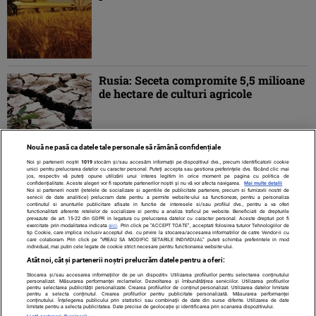
Rusia: Seceta compromite 5,5 milioane
de hectare de culturi agricole
Nouă ne pasă ca datele tale personale să rămână confidențiale
Noi și partenerii noștri
1019
stocăm și/sau accesăm informații pe dispozitivul dvs., precum identificatorii cookie
unici pentru prelucrarea datelor cu caracter personal. Puteți accepta sau gestiona preferințele dvs. făcând clic mai
jos, respectiv vă puteți opune utilizării unui interes legitim în orice moment pe pagina cu politica de
confidențialitate. Aceste alegeri vor fi raportate partenerilor noștri și nu vă vor afecta navigarea.
Mai multe detalii
Noi si partenerii nostri (retelele de socializare si agentiile de publicitate partenere, precum si furnizorii nostri de
servicii de date analitice) prelucram date pentru a permite website-ului sa functioneze, pentru a personaliza
continutul si anunturile publicitare afisate in functie de interesele si/sau profilul dvs., pentru a va oferi
functionalitati aferente retelelor de socializare si pentru a analiza traficul pe website. Beneficiati de drepturile
prevazute de art. 15-22 din GDPR in legatura cu prelucrarea datelor cu caracter personal. Aceste drepturi pot fi
exercitate prin modalitatea indicata
aici
. Prin click pe “ACCEPT TOATE”, acceptati folosirea tuturor Tehnologiilor de
tip Cookie, care implica inclusiv acceptul dvs. cu privire la stocarea/accesarea informatiilor de catre Vendor-ii cu
care colaboram. Prin click pe “VREAU SA MODIFIC SETARILE INDIVIDUAL” puteti schimba preferintele in mod
individual, mai putin cele legate de cookie strict necesare pentru functionarea website-ului.
Atât noi, cât și partenerii noștri prelucrăm datele pentru a oferi:
Stocarea și/sau accesarea informațiilor de pe un dispozitiv. Utilizarea profilurilor pentru selectarea conținutului
Contact
Despre noi
Termeni și condiții
personalizat. Măsurarea performanței reclamelor. Dezvoltarea și îmbunătățirea serviciilor. Utilizarea profilurilor
pentru selectarea publicității personalizate. Crearea profilurilor de conținut personalizat. Utilizarea datelor limitate
pentru a selecta conținutul. Crearea profilurilor pentru publicitate personalizată. Măsurarea performanței
conținutului. Înțelegerea publicului prin statistici sau combinații de date din surse diferite. Utilizarea de date
limitate pentru a selecta publicitatea. Date precise de geolocație și identificarea prin scanarea dispozitivului.