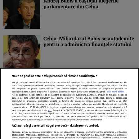
Andrej Babis a câştigat alegerile
parlamentare din Cehia
Cehia: Miliardarul Babis se autodemite
pentru a administra finanţele statului
Nouă ne pasă ca datele tale personale să rămână confidențiale
1
2
»
Noi și partenerii noștri
1019
stocăm și/sau accesăm informații pe dispozitivul dvs., precum identificatorii cookie
unici pentru prelucrarea datelor cu caracter personal. Puteți accepta sau gestiona preferințele dvs. făcând clic mai
jos, respectiv vă puteți opune utilizării unui interes legitim în orice moment pe pagina cu politica de
confidențialitate. Aceste alegeri vor fi raportate partenerilor noștri și nu vă vor afecta navigarea.
Mai multe detalii
Noi si partenerii nostri (retelele de socializare si agentiile de publicitate partenere, precum si furnizorii nostri de
servicii de date analitice) prelucram date pentru a permite website-ului sa functioneze, pentru a personaliza
continutul si anunturile publicitare afisate in functie de interesele si/sau profilul dvs., pentru a va oferi
functionalitati aferente retelelor de socializare si pentru a analiza traficul pe website. Beneficiati de drepturile
prevazute de art. 15-22 din GDPR in legatura cu prelucrarea datelor cu caracter personal. Aceste drepturi pot fi
exercitate prin modalitatea indicata
aici
. Prin click pe “ACCEPT TOATE”, acceptati folosirea tuturor Tehnologiilor de
tip Cookie, care implica inclusiv acceptul dvs. cu privire la stocarea/accesarea informatiilor de catre Vendor-ii cu
care colaboram. Prin click pe “VREAU SA MODIFIC SETARILE INDIVIDUAL” puteti schimba preferintele in mod
individual, mai putin cele legate de cookie strict necesare pentru functionarea website-ului.
Atât noi, cât și partenerii noștri prelucrăm datele pentru a oferi:
Stocarea și/sau accesarea informațiilor de pe un dispozitiv. Utilizarea profilurilor pentru selectarea conținutului
Contact
Despre noi
Termeni și condiții
personalizat. Măsurarea performanței reclamelor. Dezvoltarea și îmbunătățirea serviciilor. Utilizarea profilurilor
pentru selectarea publicității personalizate. Crearea profilurilor de conținut personalizat. Utilizarea datelor limitate