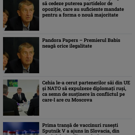
să cedeze puterea partidelor de
opoziție, care au suficiente mandate
pentru a forma o nouă majoritate
Pandora Papers – Premierul Babis
neagă orice ilegalitate
Cehia le-a cerut partenerilor săi din UE
și NATO să expulzeze diplomați ruși,
ca semn de susținere în conflictul pe
care-l are cu Moscova
Prima tranșă de vaccinuri rusești
Sputnik V a ajuns în Slovacia, din