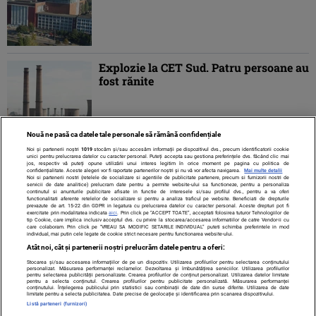
Explozie la CET Sud. Patru persoane au
fost rănite
Nouă ne pasă ca datele tale personale să rămână confidențiale
Noi și partenerii noștri
1019
stocăm și/sau accesăm informații pe dispozitivul dvs., precum identificatorii cookie
unici pentru prelucrarea datelor cu caracter personal. Puteți accepta sau gestiona preferințele dvs. făcând clic mai
jos, respectiv vă puteți opune utilizării unui interes legitim în orice moment pe pagina cu politica de
confidențialitate. Aceste alegeri vor fi raportate partenerilor noștri și nu vă vor afecta navigarea.
Mai multe detalii
Noi si partenerii nostri (retelele de socializare si agentiile de publicitate partenere, precum si furnizorii nostri de
servicii de date analitice) prelucram date pentru a permite website-ului sa functioneze, pentru a personaliza
continutul si anunturile publicitare afisate in functie de interesele si/sau profilul dvs., pentru a va oferi
functionalitati aferente retelelor de socializare si pentru a analiza traficul pe website. Beneficiati de drepturile
prevazute de art. 15-22 din GDPR in legatura cu prelucrarea datelor cu caracter personal. Aceste drepturi pot fi
exercitate prin modalitatea indicata
aici
. Prin click pe “ACCEPT TOATE”, acceptati folosirea tuturor Tehnologiilor de
tip Cookie, care implica inclusiv acceptul dvs. cu privire la stocarea/accesarea informatiilor de catre Vendor-ii cu
care colaboram. Prin click pe “VREAU SA MODIFIC SETARILE INDIVIDUAL” puteti schimba preferintele in mod
individual, mai putin cele legate de cookie strict necesare pentru functionarea website-ului.
Atât noi, cât și partenerii noștri prelucrăm datele pentru a oferi:
Stocarea și/sau accesarea informațiilor de pe un dispozitiv. Utilizarea profilurilor pentru selectarea conținutului
Contact
Despre noi
Termeni și condiții
personalizat. Măsurarea performanței reclamelor. Dezvoltarea și îmbunătățirea serviciilor. Utilizarea profilurilor
pentru selectarea publicității personalizate. Crearea profilurilor de conținut personalizat. Utilizarea datelor limitate
pentru a selecta conținutul. Crearea profilurilor pentru publicitate personalizată. Măsurarea performanței
conținutului. Înțelegerea publicului prin statistici sau combinații de date din surse diferite. Utilizarea de date
limitate pentru a selecta publicitatea. Date precise de geolocație și identificarea prin scanarea dispozitivului.
Listă parteneri (furnizori)