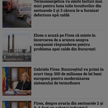
Termoenergetica va emite facturi mai
mici pentru luna iulie locuitorilor din
sectoarele 2 și 3 cărora le-a furnizat
defectuos apă caldă
Elcen o acuză pe Firea că minte în
încercarea de a arunca asupra
companiei răspunderea pentru
problema apei calde din București
Gabriela Firea: Bucureștiul va primi în
scurt timp 300 de milioane de lei bani
europeni pentru modernizarea
sistemului de termoficare
Firea, despre avaria din sectoarele 2 şi
3: A fost un sabotaj industrial