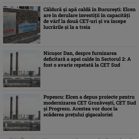
Căldură și apă caldă în București: Elcen
are în derulare investiții în capacități
de vârf la două CET-uri și va începe
lucrările și la a treia
Nicuşor Dan, despre furnizarea
deficitară a apei calde în Sectorul 2: A
fost o avarie repetată la CET Sud
Popescu: Elcen a depus proiecte pentru
modernizarea CET Grozăvești, CET Sud
şi Progresu. Acestea vor duce la
scăderea preţului gigacaloriei