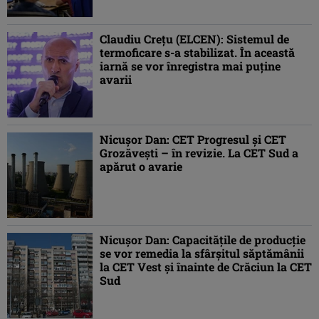
Claudiu Creţu (ELCEN): Sistemul de
termoficare s-a stabilizat. În această
iarnă se vor înregistra mai puține
avarii
Nicuşor Dan: CET Progresul şi CET
Grozăveşti – în revizie. La CET Sud a
apărut o avarie
Nicuşor Dan: Capacităţile de producţie
se vor remedia la sfârşitul săptămânii
la CET Vest şi înainte de Crăciun la CET
Sud