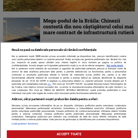
Mega-podul de la Brăila: Chinezii
contestă din nou câştigătorul celui mai
mare contract de infrastructură rutieră
Nouă ne pasă ca datele tale personale să rămână confidențiale
Noi și partenerii noștri
1019
stocăm și/sau accesăm informații pe dispozitivul dvs., precum identificatorii cookie
unici pentru prelucrarea datelor cu caracter personal. Puteți accepta sau gestiona preferințele dvs. făcând clic mai
jos, respectiv vă puteți opune utilizării unui interes legitim în orice moment pe pagina cu politica de
confidențialitate. Aceste alegeri vor fi raportate partenerilor noștri și nu vă vor afecta navigarea.
Mai multe detalii
Noi si partenerii nostri (retelele de socializare si agentiile de publicitate partenere, precum si furnizorii nostri de
servicii de date analitice) prelucram date pentru a permite website-ului sa functioneze, pentru a personaliza
continutul si anunturile publicitare afisate in functie de interesele si/sau profilul dvs., pentru a va oferi
functionalitati aferente retelelor de socializare si pentru a analiza traficul pe website. Beneficiati de drepturile
prevazute de art. 15-22 din GDPR in legatura cu prelucrarea datelor cu caracter personal. Aceste drepturi pot fi
exercitate prin modalitatea indicata
aici
. Prin click pe “ACCEPT TOATE”, acceptati folosirea tuturor Tehnologiilor de
tip Cookie, care implica inclusiv acceptul dvs. cu privire la stocarea/accesarea informatiilor de catre Vendor-ii cu
care colaboram. Prin click pe “VREAU SA MODIFIC SETARILE INDIVIDUAL” puteti schimba preferintele in mod
individual, mai putin cele legate de cookie strict necesare pentru functionarea website-ului.
Atât noi, cât și partenerii noștri prelucrăm datele pentru a oferi:
Stocarea și/sau accesarea informațiilor de pe un dispozitiv. Utilizarea profilurilor pentru selectarea conținutului
Contact
Despre noi
Termeni și condiții
personalizat. Măsurarea performanței reclamelor. Dezvoltarea și îmbunătățirea serviciilor. Utilizarea profilurilor
pentru selectarea publicității personalizate. Crearea profilurilor de conținut personalizat. Utilizarea datelor limitate
pentru a selecta conținutul. Crearea profilurilor pentru publicitate personalizată. Măsurarea performanței
conținutului. Înțelegerea publicului prin statistici sau combinații de date din surse diferite. Utilizarea de date
limitate pentru a selecta publicitatea. Date precise de geolocație și identificarea prin scanarea dispozitivului.
Listă parteneri (furnizori)
Citarea se poate face în limita a 250 de semne. Nici o instituţie sau persoană
ACCEPT TOATE
(site-uri, instituţii mass-media, firme de monitorizare) nu poate reproduce