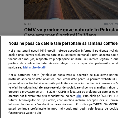
STIRI
08 oct. 2
OMV va produce gaze naturale în Pakista
Care este preţul acţiunii la Viena
Nouă ne pasă ca datele tale personale să rămână confide
Noi și partenerii noștri
1019
stocăm și/sau accesăm informații pe dispozitivul dvs
cookie unici pentru prelucrarea datelor cu caracter personal. Puteți accepta sau g
făcând clic mai jos, respectiv vă puteți opune utilizării unui interes legitim în 
politica de confidențialitate. Aceste alegeri vor fi raportate partenerilor no
navigarea.
Mai multe detalii
Noi si partenerii nostri (retelele de socializare si agentiile de publicitate parten
nostri de servicii de date analitice) prelucram date pentru a permite website-ului
personaliza continutul si anunturile publicitare afisate in functie de interesele si/s
va oferi functionalitati aferente retelelor de socializare si pentru a analiza traficul
drepturile prevazute de art. 15-22 din GDPR in legatura cu prelucrarea datelor cu 
aici
drepturi pot fi exercitate prin modalitatea indicata
. Prin click pe “ACCEPT TO
tuturor Tehnologiilor de tip Cookie, care implica inclusiv acceptul dvs. cu priv
informatiilor de catre Vendor-ii cu care colaboram. Prin click pe “VREAU SA MODI
puteti schimba preferintele in mod individual, mai putin cele legate de cooki
functionarea website-ului.
Citarea se poate face în limita a 250 de semne. Nici o instituţie 