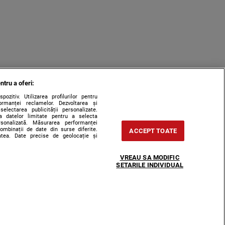
ntru a oferi:
zitiv. Utilizarea profilurilor pentru
ormanței reclamelor. Dezvoltarea și
 selectarea publicității personalizate.
rea datelor limitate pentru a selecta
ersonalizată. Măsurarea performanței
combinații de date din surse diferite.
ACCEPT TOATE
tatea. Date precise de geolocație și
VREAU SA MODIFIC
SETARILE INDIVIDUAL
ce integral scrierile publicistice purtătoare de Drepturi de Autor.