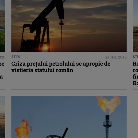
020
STIRI
21 ian. 2016
STI
pe
Criza preţului petrolului se apropie de
Re
e
vistieria statului român
ro
la
fi
R