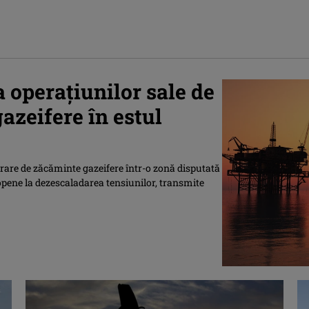
 operaţiunilor sale de
azeifere în estul
orare de zăcăminte gazeifere într-o zonă disputată
opene la dezescaladarea tensiunilor, transmite