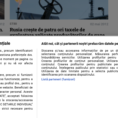
012
STIRI
02 mai 2012
n.
Rusia creşte de patru ori taxele de
exploatare aplicate producătorilor de gaze
nțiale
Atât noi, cât și partenerii noștri prelucrăm datele pe
., precum identificatorii
Stocarea și/sau accesarea informațiilor de pe un dispo
selectarea conținutului personalizat. Măsurarea perf
estiona preferințele dvs.
îmbunătățirea serviciilor. Utilizarea profilurilor pentru
orice moment pe pagina cu
Crearea profilurilor de conținut personalizat. Utiliza
ștri și nu vă vor afecta
conținutul. Crearea profilurilor pentru publicitate p
conținutului. Înțelegerea publicului prin statistici sau 
Utilizarea de date limitate pentru a selecta publici
identificarea prin scanarea dispozitivului.
ere, precum si furnizorii
 sa functioneze, pentru a
Listă parteneri (furnizori)
au profilul dvs., pentru a
 pe website. Beneficiati de
caracter personal. Aceste
Contact
Despre noi
Termeni și condiții
ATE”, acceptati folosirea
ire la stocarea/accesarea
FIC SETARILE INDIVIDUAL”
e strict necesare pentru
sau persoană (site-uri, instituţii mass-media, firme de monitorizare) nu poate reprodu