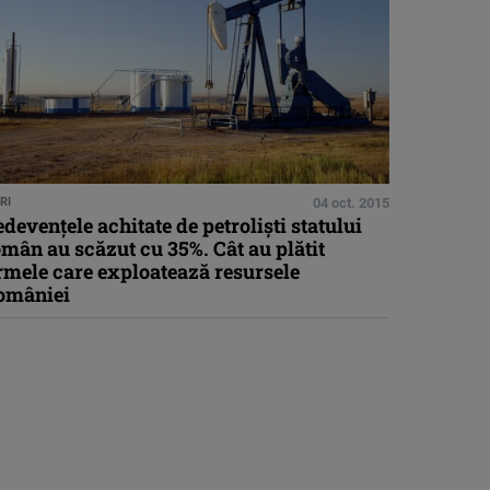
RI
04 oct. 2015
devenţele achitate de petrolişti statului
mân au scăzut cu 35%. Cât au plătit
rmele care exploatează resursele
omâniei