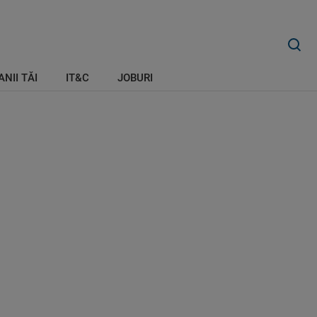
ANII TĂI
IT&C
JOBURI