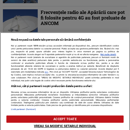
Frecvenţele radio ale Apărării care pot
fi folosite pentru 4G au fost preluate de
ANCOM
Nouă ne pasă ca datele tale personale să rămână confidențiale
Noi și partenerii noștri
1019
stocăm și/sau accesăm informații pe dispozitivul dvs., precum identificatorii cookie
unici pentru prelucrarea datelor cu caracter personal. Puteți accepta sau gestiona preferințele dvs. făcând clic mai
jos, respectiv vă puteți opune utilizării unui interes legitim în orice moment pe pagina cu politica de
confidențialitate. Aceste alegeri vor fi raportate partenerilor noștri și nu vă vor afecta navigarea.
Mai multe detalii
Noi si partenerii nostri (retelele de socializare si agentiile de publicitate partenere, precum si furnizorii nostri de
servicii de date analitice) prelucram date pentru a permite website-ului sa functioneze, pentru a personaliza
continutul si anunturile publicitare afisate in functie de interesele si/sau profilul dvs., pentru a va oferi
functionalitati aferente retelelor de socializare si pentru a analiza traficul pe website. Beneficiati de drepturile
prevazute de art. 15-22 din GDPR in legatura cu prelucrarea datelor cu caracter personal. Aceste drepturi pot fi
exercitate prin modalitatea indicata
aici
. Prin click pe “ACCEPT TOATE”, acceptati folosirea tuturor Tehnologiilor de
tip Cookie, care implica inclusiv acceptul dvs. cu privire la stocarea/accesarea informatiilor de catre Vendor-ii cu
care colaboram. Prin click pe “VREAU SA MODIFIC SETARILE INDIVIDUAL” puteti schimba preferintele in mod
individual, mai putin cele legate de cookie strict necesare pentru functionarea website-ului.
Atât noi, cât și partenerii noștri prelucrăm datele pentru a oferi:
Stocarea și/sau accesarea informațiilor de pe un dispozitiv. Utilizarea profilurilor pentru selectarea conținutului
Contact
Despre noi
Termeni și condiții
personalizat. Măsurarea performanței reclamelor. Dezvoltarea și îmbunătățirea serviciilor. Utilizarea profilurilor
pentru selectarea publicității personalizate. Crearea profilurilor de conținut personalizat. Utilizarea datelor limitate
pentru a selecta conținutul. Crearea profilurilor pentru publicitate personalizată. Măsurarea performanței
conținutului. Înțelegerea publicului prin statistici sau combinații de date din surse diferite. Utilizarea de date
limitate pentru a selecta publicitatea. Date precise de geolocație și identificarea prin scanarea dispozitivului.
Listă parteneri (furnizori)
Citarea se poate face în limita a 250 de semne. Nici o instituţie sau persoană
ACCEPT TOATE
(site-uri, instituţii mass-media, firme de monitorizare) nu poate reproduce
integral scrierile publicistice purtătoare de Drepturi de Autor.
VREAU SA MODIFIC SETARILE INDIVIDUAL