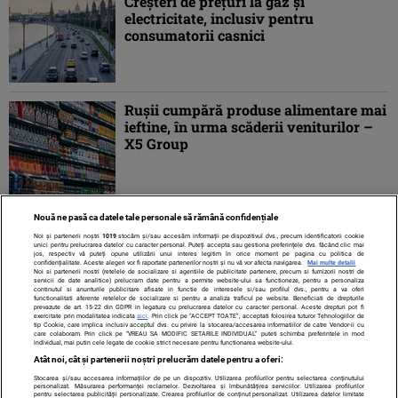
Creşteri de preţuri la gaz şi
electricitate, inclusiv pentru
consumatorii casnici
Ruşii cumpără produse alimentare mai
ieftine, în urma scăderii veniturilor –
X5 Group
Nouă ne pasă ca datele tale personale să rămână confidențiale
1
2
»
Noi și partenerii noștri
1019
stocăm și/sau accesăm informații pe dispozitivul dvs., precum identificatorii cookie
unici pentru prelucrarea datelor cu caracter personal. Puteți accepta sau gestiona preferințele dvs. făcând clic mai
jos, respectiv vă puteți opune utilizării unui interes legitim în orice moment pe pagina cu politica de
confidențialitate. Aceste alegeri vor fi raportate partenerilor noștri și nu vă vor afecta navigarea.
Mai multe detalii
Noi si partenerii nostri (retelele de socializare si agentiile de publicitate partenere, precum si furnizorii nostri de
servicii de date analitice) prelucram date pentru a permite website-ului sa functioneze, pentru a personaliza
continutul si anunturile publicitare afisate in functie de interesele si/sau profilul dvs., pentru a va oferi
functionalitati aferente retelelor de socializare si pentru a analiza traficul pe website. Beneficiati de drepturile
prevazute de art. 15-22 din GDPR in legatura cu prelucrarea datelor cu caracter personal. Aceste drepturi pot fi
exercitate prin modalitatea indicata
aici
. Prin click pe “ACCEPT TOATE”, acceptati folosirea tuturor Tehnologiilor de
tip Cookie, care implica inclusiv acceptul dvs. cu privire la stocarea/accesarea informatiilor de catre Vendor-ii cu
care colaboram. Prin click pe “VREAU SA MODIFIC SETARILE INDIVIDUAL” puteti schimba preferintele in mod
individual, mai putin cele legate de cookie strict necesare pentru functionarea website-ului.
Atât noi, cât și partenerii noștri prelucrăm datele pentru a oferi:
Stocarea și/sau accesarea informațiilor de pe un dispozitiv. Utilizarea profilurilor pentru selectarea conținutului
Contact
Despre noi
Termeni și condiții
personalizat. Măsurarea performanței reclamelor. Dezvoltarea și îmbunătățirea serviciilor. Utilizarea profilurilor
pentru selectarea publicității personalizate. Crearea profilurilor de conținut personalizat. Utilizarea datelor limitate