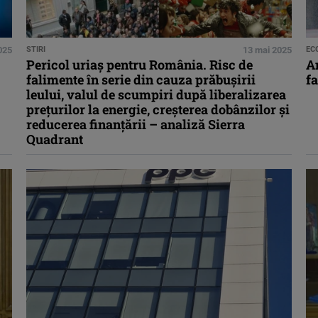
025
STIRI
13 mai 2025
EC
Pericol uriaş pentru România. Risc de
An
falimente în serie din cauza prăbuşirii
fa
leului, valul de scumpiri după liberalizarea
preţurilor la energie, creșterea dobânzilor şi
reducerea finanţării – analiză Sierra
Quadrant