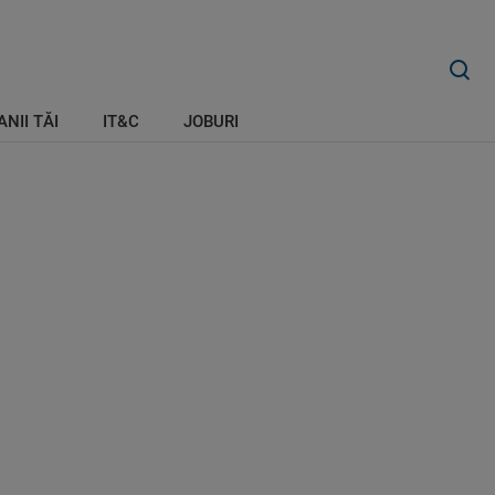
ANII TĂI
IT&C
JOBURI