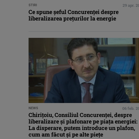
STIRI
29 apr. 2
Ce spune şeful Concurenţei despre
liberalizarea preţurilor la energie
NEWS
06 feb. 2
Chirițoiu, Consiliul Concurenței, despre
liberalizare și plafonare pe piața energiei:
La disperare, putem introduce un plafon,
cum am făcut și pe alte piețe