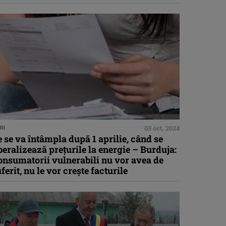
RI
03 oct. 2024
 se va întâmpla după 1 aprilie, când se
beralizează preţurile la energie – Burduja:
onsumatorii vulnerabili nu vor avea de
ferit, nu le vor creşte facturile