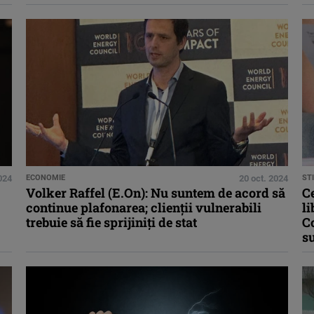
024
ECONOMIE
20 oct. 2024
STI
Volker Raffel (E.On): Nu suntem de acord să
Ce
continue plafonarea; clienţii vulnerabili
li
trebuie să fie sprijiniţi de stat
C
su