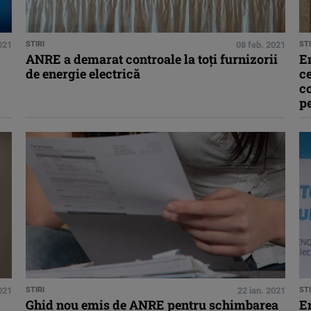
021
STIRI
08 feb. 2021
STI
ANRE a demarat controale la toți furnizorii
En
de energie electrică
ce
co
p
2021
STIRI
22 ian. 2021
STI
Ghid nou emis de ANRE pentru schimbarea
En