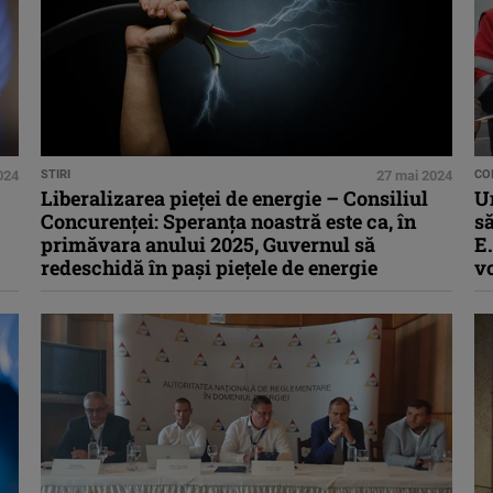
2024
STIRI
27 mai 2024
CO
Liberalizarea pieţei de energie – Consiliul
U
Concurenţei: Speranţa noastră este ca, în
să
primăvara anului 2025, Guvernul să
E.
redeschidă în paşi pieţele de energie
vo