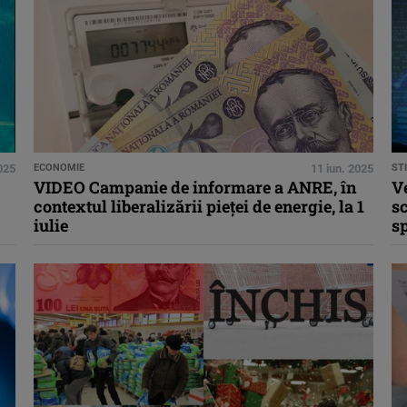
2025
ECONOMIE
11 iun. 2025
STI
VIDEO Campanie de informare a ANRE, în
Ve
contextul liberalizării pieței de energie, la 1
sc
iulie
sp