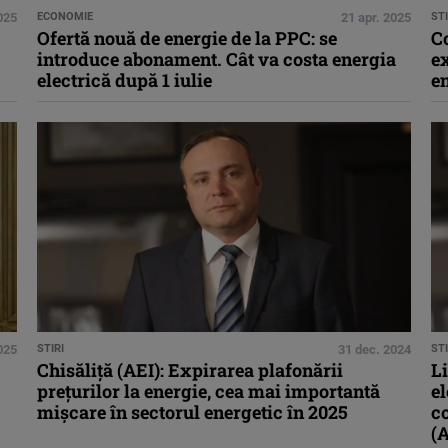
025
ECONOMIE
21 apr. 2025
STI
Ofertă nouă de energie de la PPC: se
Co
introduce abonament. Cât va costa energia
ex
electrică după 1 iulie
e
025
STIRI
31 dec. 2024
STI
Chisăliţă (AEI): Expirarea plafonării
Li
preţurilor la energie, cea mai importantă
el
mişcare în sectorul energetic în 2025
co
(A