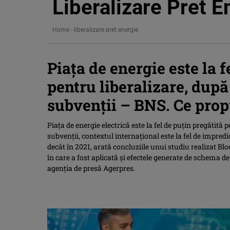
Liberalizare Pret E
Home
-
liberalizare pret energie
Piaţa de energie este la f
pentru liberalizare, după
subvenţii – BNS. Ce prop
Piaţa de energie electrică este la fel de puţin pregătită 
subvenţii, contextul internaţional este la fel de impredi
decât în 2021, arată concluziile unui studiu realizat Bl
în care a fost aplicată şi efectele generate de schema d
agenția de presă Agerpres.