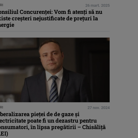
RI
26 mart. 2025
nsiliul Concurenţei: Vom fi atenţi să nu
iste creşteri nejustificate de preţuri la
nergie
RI
27 nov. 2024
beralizarea pieţei de de gaze şi
ectricitate poate fi un dezastru pentru
nsumatori, în lipsa pregătirii – Chisăliţă
EI)