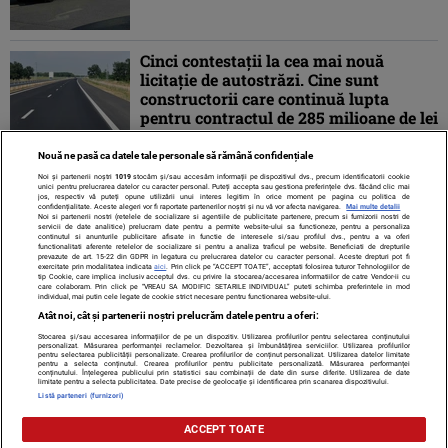
Cinci contestaţii la cea mai nouă
licitaţie de autostrăzi. Cine sunt
constructorii care continuă lupta
pentru contractul de 285 milioane de lei
Nouă ne pasă ca datele tale personale să rămână confidențiale
Noi și partenerii noștri
1019
stocăm și/sau accesăm informații pe dispozitivul dvs., precum identificatorii cookie
unici pentru prelucrarea datelor cu caracter personal. Puteți accepta sau gestiona preferințele dvs. făcând clic mai
jos, respectiv vă puteți opune utilizării unui interes legitim în orice moment pe pagina cu politica de
confidențialitate. Aceste alegeri vor fi raportate partenerilor noștri și nu vă vor afecta navigarea.
Mai multe detalii
Noi si partenerii nostri (retelele de socializare si agentiile de publicitate partenere, precum si furnizorii nostri de
servicii de date analitice) prelucram date pentru a permite website-ului sa functioneze, pentru a personaliza
continutul si anunturile publicitare afisate in functie de interesele si/sau profilul dvs., pentru a va oferi
functionalitati aferente retelelor de socializare si pentru a analiza traficul pe website. Beneficiati de drepturile
prevazute de art. 15-22 din GDPR in legatura cu prelucrarea datelor cu caracter personal. Aceste drepturi pot fi
exercitate prin modalitatea indicata
aici
. Prin click pe “ACCEPT TOATE”, acceptati folosirea tuturor Tehnologiilor de
tip Cookie, care implica inclusiv acceptul dvs. cu privire la stocarea/accesarea informatiilor de catre Vendor-ii cu
care colaboram. Prin click pe “VREAU SA MODIFIC SETARILE INDIVIDUAL” puteti schimba preferintele in mod
individual, mai putin cele legate de cookie strict necesare pentru functionarea website-ului.
Atât noi, cât și partenerii noștri prelucrăm datele pentru a oferi:
Stocarea și/sau accesarea informațiilor de pe un dispozitiv. Utilizarea profilurilor pentru selectarea conținutului
Contact
Despre noi
Termeni și condiții
personalizat. Măsurarea performanței reclamelor. Dezvoltarea și îmbunătățirea serviciilor. Utilizarea profilurilor
pentru selectarea publicității personalizate. Crearea profilurilor de conținut personalizat. Utilizarea datelor limitate
pentru a selecta conținutul. Crearea profilurilor pentru publicitate personalizată. Măsurarea performanței
conținutului. Înțelegerea publicului prin statistici sau combinații de date din surse diferite. Utilizarea de date
limitate pentru a selecta publicitatea. Date precise de geolocație și identificarea prin scanarea dispozitivului.
Listă parteneri (furnizori)
Citarea se poate face în limita a 250 de semne. Nici o instituţie sau persoană
ACCEPT TOATE
(site-uri, instituţii mass-media, firme de monitorizare) nu poate reproduce
integral scrierile publicistice purtătoare de Drepturi de Autor.