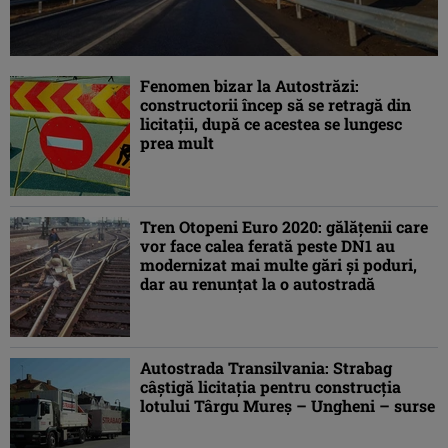
Fenomen bizar la Autostrăzi:
constructorii încep să se retragă din
licitații, după ce acestea se lungesc
prea mult
Tren Otopeni Euro 2020: gălăţenii care
vor face calea ferată peste DN1 au
modernizat mai multe gări şi poduri,
dar au renunţat la o autostradă
Autostrada Transilvania: Strabag
câştigă licitaţia pentru construcţia
lotului Târgu Mureş – Ungheni – surse