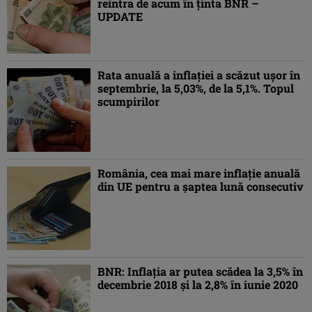
reintra de acum în ţinta BNR –
UPDATE
Rata anuală a inflaţiei a scăzut uşor în
septembrie, la 5,03%, de la 5,1%. Topul
scumpirilor
România, cea mai mare inflaţie anuală
din UE pentru a şaptea lună consecutiv
BNR: Inflaţia ar putea scădea la 3,5% în
decembrie 2018 şi la 2,8% în iunie 2020