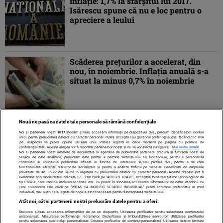
inflaţie: 1,7% la sfârşitul lui 2017.
Isărescu spune că nu e loc pentru o
apreciere a leului
Scăderea preţurilor a accelerat, din
nou, în noiembrie. Inflaţia anuală s-a
situat la minus 0,7% în noiembrie
Nouă ne pasă ca datele tale personale să rămână confidențiale
1
2
3
»
Noi și partenerii noștri
1017
stocăm și/sau accesăm informații pe dispozitivul dvs., precum identificatorii cookie
unici pentru prelucrarea datelor cu caracter personal. Puteți accepta sau gestiona preferințele dvs. făcând clic mai
jos, respectiv vă puteți opune utilizării unui interes legitim în orice moment pe pagina cu politica de
confidențialitate. Aceste alegeri vor fi raportate partenerilor noștri și nu vă vor afecta navigarea.
Mai multe detalii
Noi si partenerii nostri (retelele de socializare si agentiile de publicitate partenere, precum si furnizorii nostri de
servicii de date analitice) prelucram date pentru a permite website-ului sa functioneze, pentru a personaliza
continutul si anunturile publicitare afisate in functie de interesele si/sau profilul dvs., pentru a va oferi
functionalitati aferente retelelor de socializare si pentru a analiza traficul pe website. Beneficiati de drepturile
prevazute de art. 15-22 din GDPR in legatura cu prelucrarea datelor cu caracter personal. Aceste drepturi pot fi
exercitate prin modalitatea indicata
aici
. Prin click pe “ACCEPT TOATE”, acceptati folosirea tuturor Tehnologiilor de
tip Cookie, care implica inclusiv acceptul dvs. cu privire la stocarea/accesarea informatiilor de catre Vendor-ii cu
care colaboram. Prin click pe “VREAU SA MODIFIC SETARILE INDIVIDUAL” puteti schimba preferintele in mod
individual, mai putin cele legate de cookie strict necesare pentru functionarea website-ului.
Atât noi, cât și partenerii noștri prelucrăm datele pentru a oferi:
Stocarea și/sau accesarea informațiilor de pe un dispozitiv. Utilizarea profilurilor pentru selectarea conținutului
Contact
Despre noi
Termeni și condiții
personalizat. Măsurarea performanței reclamelor. Dezvoltarea și îmbunătățirea serviciilor. Utilizarea profilurilor
pentru selectarea publicității personalizate. Crearea profilurilor de conținut personalizat. Utilizarea datelor limitate