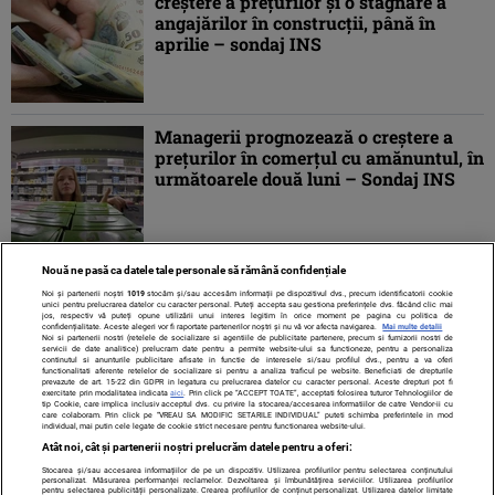
creştere a preţurilor şi o stagnare a
angajărilor în construcţii, până în
aprilie – sondaj INS
Managerii prognozează o creştere a
preţurilor în comerţul cu amănuntul, în
următoarele două luni – Sondaj INS
Nouă ne pasă ca datele tale personale să rămână confidențiale
1
2
»
Noi și partenerii noștri
1019
stocăm și/sau accesăm informații pe dispozitivul dvs., precum identificatorii cookie
unici pentru prelucrarea datelor cu caracter personal. Puteți accepta sau gestiona preferințele dvs. făcând clic mai
jos, respectiv vă puteți opune utilizării unui interes legitim în orice moment pe pagina cu politica de
confidențialitate. Aceste alegeri vor fi raportate partenerilor noștri și nu vă vor afecta navigarea.
Mai multe detalii
Noi si partenerii nostri (retelele de socializare si agentiile de publicitate partenere, precum si furnizorii nostri de
servicii de date analitice) prelucram date pentru a permite website-ului sa functioneze, pentru a personaliza
continutul si anunturile publicitare afisate in functie de interesele si/sau profilul dvs., pentru a va oferi
functionalitati aferente retelelor de socializare si pentru a analiza traficul pe website. Beneficiati de drepturile
prevazute de art. 15-22 din GDPR in legatura cu prelucrarea datelor cu caracter personal. Aceste drepturi pot fi
exercitate prin modalitatea indicata
aici
. Prin click pe “ACCEPT TOATE”, acceptati folosirea tuturor Tehnologiilor de
tip Cookie, care implica inclusiv acceptul dvs. cu privire la stocarea/accesarea informatiilor de catre Vendor-ii cu
care colaboram. Prin click pe “VREAU SA MODIFIC SETARILE INDIVIDUAL” puteti schimba preferintele in mod
individual, mai putin cele legate de cookie strict necesare pentru functionarea website-ului.
Atât noi, cât și partenerii noștri prelucrăm datele pentru a oferi:
Stocarea și/sau accesarea informațiilor de pe un dispozitiv. Utilizarea profilurilor pentru selectarea conținutului
Contact
Despre noi
Termeni și condiții
personalizat. Măsurarea performanței reclamelor. Dezvoltarea și îmbunătățirea serviciilor. Utilizarea profilurilor
pentru selectarea publicității personalizate. Crearea profilurilor de conținut personalizat. Utilizarea datelor limitate