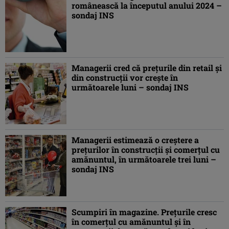
românească la începutul anului 2024 –
sondaj INS
Managerii cred că preţurile din retail şi
din construcţii vor creşte în
următoarele luni – sondaj INS
Managerii estimează o creştere a
preţurilor în construcţii şi comerţul cu
amănuntul, în următoarele trei luni –
sondaj INS
Scumpiri în magazine. Preţurile cresc
în comerţul cu amănuntul şi în