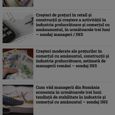
Creşteri de preţuri în retail şi
construcţii şi creştere a activităţii în
industria prelucrătoare şi comerţul cu
amănununtul, în următoarele trei luni
– sondaj manageri / INS
Creşteri moderate ale preţurilor în
comerţul cu amănuntul, construcţii şi
industria prelucrătoare, estimată de
managerii români – sondaj INS
Cum văd managerii din România
economia în următoarele trei luni:
tendinţă de stabilitate în industrie şi
comerţul cu amănuntul – sondaj INS