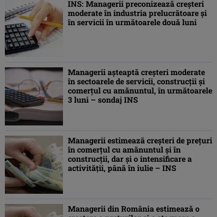
INS: Managerii preconizează creşteri
moderate în industria prelucrătoare şi
în servicii în următoarele două luni
Managerii aşteaptă creşteri moderate
în sectoarele de servicii, construcţii şi
comerţul cu amănuntul, în următoarele
3 luni – sondaj INS
Managerii estimează creşteri de preţuri
în comerţul cu amănuntul şi în
construcţii, dar şi o intensificare a
activităţii, până în iulie – INS
Managerii din România estimează o