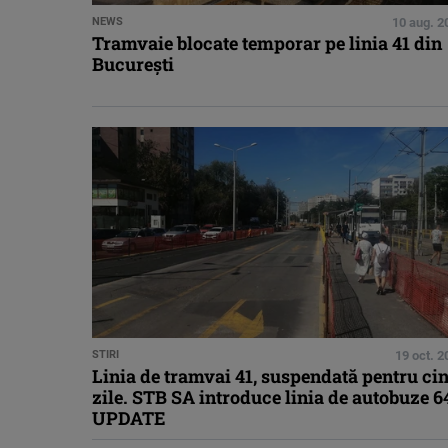
NEWS
10 aug. 2
Tramvaie blocate temporar pe linia 41 din
București
STIRI
19 oct. 2
Linia de tramvai 41, suspendată pentru ci
zile. STB SA introduce linia de autobuze 6
UPDATE