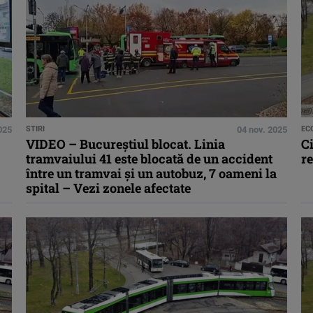
025
STIRI
04 nov. 2025
EC
VIDEO – Bucureștiul blocat. Linia
Ci
tramvaiului 41 este blocată de un accident
re
între un tramvai și un autobuz, 7 oameni la
spital – Vezi zonele afectate