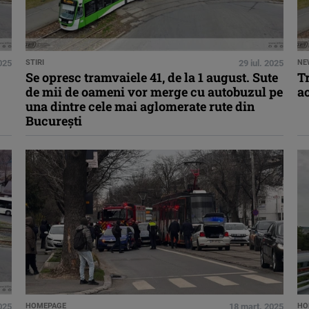
025
STIRI
29 iul. 2025
NE
Se opresc tramvaiele 41, de la 1 august. Sute
Tr
de mii de oameni vor merge cu autobuzul pe
a
una dintre cele mai aglomerate rute din
Bucureşti
025
HOMEPAGE
18 mart. 2025
HO