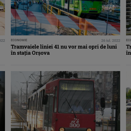
022
ECONOMIE
26 iul. 2022
EC
Tramvaiele liniei 41 nu vor mai opri de luni
Tr
în stația Orșova
în