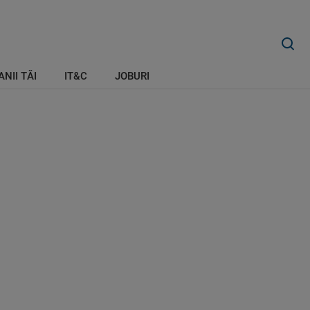
ANII TĂI
IT&C
JOBURI