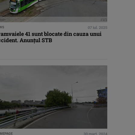
WS
07 iul. 2025
amvaiele 41 sunt blocate din cauza unui
ccident. Anunţul STB
MEPAGE
30 mart. 2024