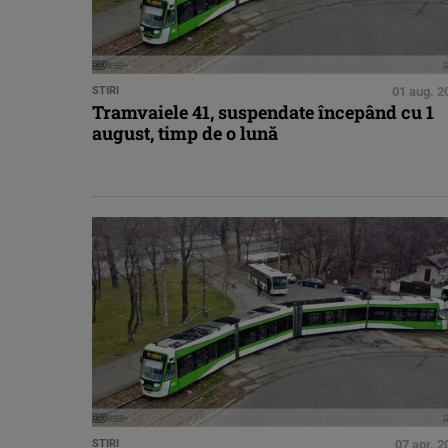
STIRI
01 aug. 2
Tramvaiele 41, suspendate începând cu 1
august, timp de o lună
STIRI
07 apr. 2