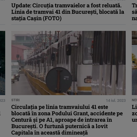
Update: Circuția tramvaielor a fost reluată.
Tr
Linia de tramvai 41 din București, blocată la
sâ
stația Cașin (FOTO)
n
023
STIRI
14 iul. 2023
NE
Circulaţia pe linia tramvaiului 41 este
Li
l
blocată în zona Podului Grant, accidente pe
zo
Centură şi pe A1, aproape de intrarea în
un
Bucureşti. O furtună puternică a lovit
Capitala în această dimineaţă