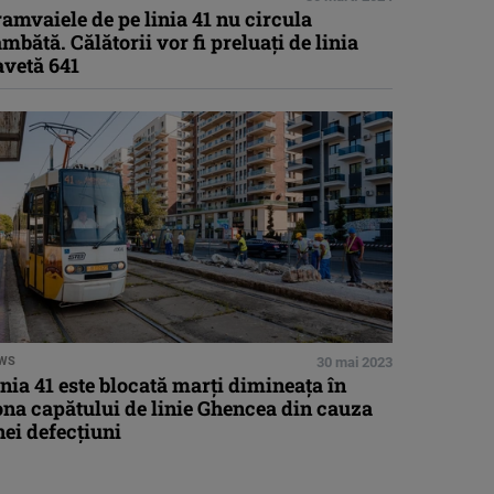
amvaiele de pe linia 41 nu circula
mbătă. Călătorii vor fi preluaţi de linia
avetă 641
WS
30 mai 2023
nia 41 este blocată marţi dimineaţa în
na capătului de linie Ghencea din cauza
ei defecţiuni