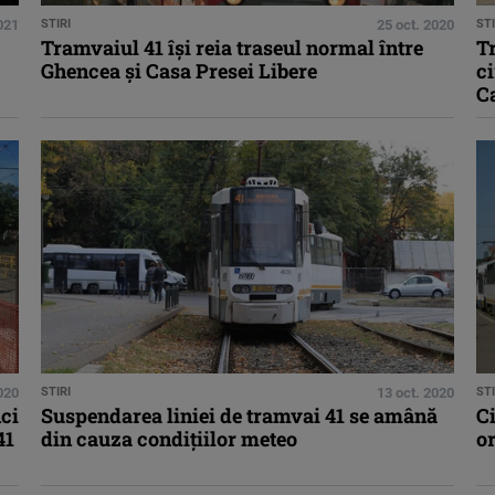
021
STIRI
25 oct. 2020
STI
Tramvaiul 41 îşi reia traseul normal între
T
Ghencea şi Casa Presei Libere
ci
Ca
020
STIRI
13 oct. 2020
STI
nci
Suspendarea liniei de tramvai 41 se amână
Ci
41
din cauza condiţiilor meteo
o