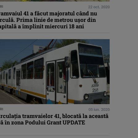
RI
22 oct. 2020
ramvaiul 41 a făcut majoratul când nu
rculă. Prima linie de metrou ușor din
pitală a împlinit miercuri 18 ani
RI
05 iun. 2020
rculaţia tramvaielor 41, blocată la această
ră în zona Podului Grant UPDATE