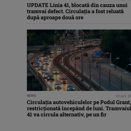
UPDATE Linia 41, blocată din cauza unui
tramvai defect. Circulaţia a fost reluată
după aproape două ore
NEWS
13 oct. 2
Circulaţia autovehiculelor pe Podul Grant,
restricţionată începând de luni. Tramvaiu
41 va circula alternativ, pe un fir