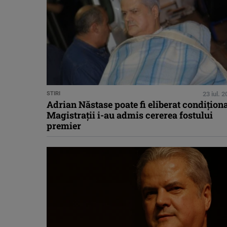
STIRI
23 iul. 
Adrian Năstase poate fi eliberat condiţiona
Magistraţii i-au admis cererea fostului
premier