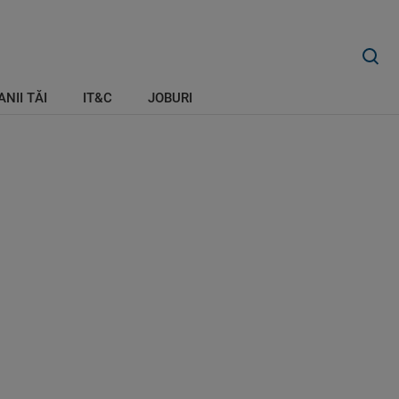
ANII TĂI
IT&C
JOBURI