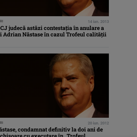
RI
14 ian. 2013
CJ judecă astăzi contestaţia în anulare a
i Adrian Năstase în cazul Trofeul calităţii
RI
20 iun. 2012
stase, condamnat definitiv la doi ani de
chisoare cu executare în „Trofeul