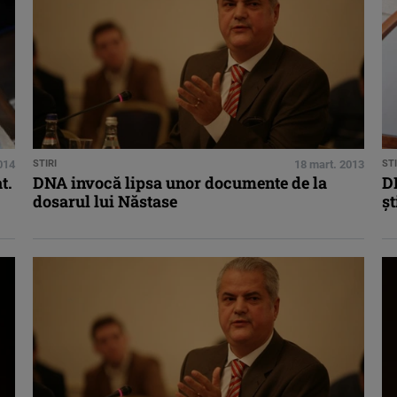
2014
STIRI
18 mart. 2013
STI
t.
DNA invocă lipsa unor documente de la
DN
dosarul lui Năstase
şt