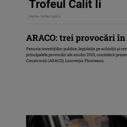
Trofeul Calit Ii
Home
-
trofeul calit ii
ARACO: trei provocări în 
Penuria investiţiilor publice, legislaţia pe achiziţii şi r
principalele provocări ale anului 2019, consideră preş
Construcţii (ARACO), Laurenţiu Plosceanu.