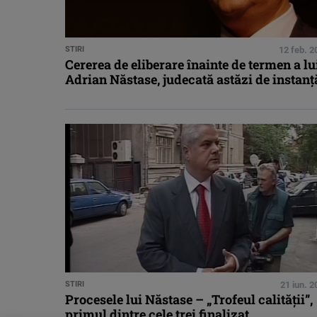
STIRI
12 feb. 2
Cererea de eliberare înainte de termen a lu
Adrian Năstase, judecată astăzi de instanţ
STIRI
21 iun. 
Procesele lui Năstase – „Trofeul calităţii”,
primul dintre cele trei finalizat