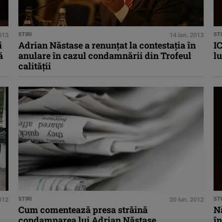
013
STIRI
14 ian. 2013
STI
i
Adrian Năstase a renunţat la contestaţia în
IC
ă
anulare în cazul condamnării din Trofeul
lu
calităţii
2012
STIRI
20 iun. 2012
STI
Cum comentează presa străină
Nă
condamnarea lui Adrian Năstase
în