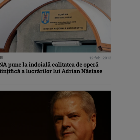
RI
12 feb. 2013
A pune la îndoială calitatea de operă
iinţifică a lucrărilor lui Adrian Năstase