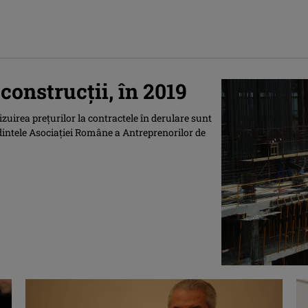
construcţii, în 2019
evizuirea preţurilor la contractele în derulare sunt
edintele Asociaţiei Române a Antreprenorilor de