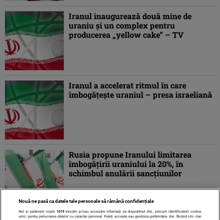
Iranul inaugurează două mine de
uraniu şi un complex pentru
producerea „yellow cake” – TV
Iranul a accelerat ritmul în care
îmbogăţeşte uraniul – presa israeliană
Rusia propune Iranului limitarea
îmbogăţirii uraniului la 20%, în
schimbul anulării sancţiunilor
Nouă ne pasă ca datele tale personale să rămână confidențiale
Noi și partenerii noștri
1019
stocăm și/sau accesăm informații pe dispozitivul dvs., precum identificatorii cookie
unici pentru prelucrarea datelor cu caracter personal. Puteți accepta sau gestiona preferințele dvs. făcând clic mai