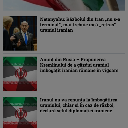
Netanyahu: Războiul din Iran „nu s-a
terminat”, mai trebuie încă „retras”
uraniul iranian
Anunţ din Rusia – Propunerea
Kremlinului de a găzdui uraniul
îmbogăţit iranian rămâne în vigoare
Iranul nu va renunţa la îmbogăţirea
uraniului, chiar şi în caz de război,
declară şeful diplomaţiei iraniene