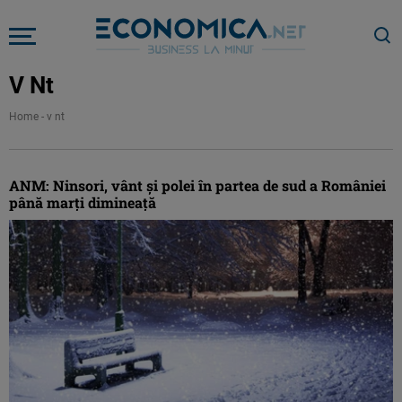
V Nt
Home
-
v nt
ANM: Ninsori, vânt și polei în partea de sud a României
până marți dimineață