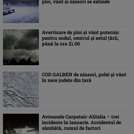
ploi, vânt şi ninsori se extinde
Avertizare de ploi şi vânt puternic
pentru sudul, centrul şi estul ţării,
până la ora 21.00
COD GALBEN de ninsori, polei şi vânt
în zece judeţe din ţară
Avioanele Carpatair-Alitalia – trei
incidente în ianuarie. Accidentul de
sâmbătă, cumul de factori