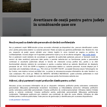
Avertizare de ceaţă pentru patru judeţe
în următoarele şase ore
Nouă ne pasă ca datele tale personale să rămână confidențiale
Noi și partenerii noștri
1019
stocăm și/sau accesăm informații pe dispozitivul dvs., precum identificatorii cookie
unici pentru prelucrarea datelor cu caracter personal. Puteți accepta sau gestiona preferințele dvs. făcând clic mai
jos, respectiv vă puteți opune utilizării unui interes legitim în orice moment pe pagina cu politica de
confidențialitate. Aceste alegeri vor fi raportate partenerilor noștri și nu vă vor afecta navigarea.
Mai multe detalii
Noi si partenerii nostri (retelele de socializare si agentiile de publicitate partenere, precum si furnizorii nostri de
servicii de date analitice) prelucram date pentru a permite website-ului sa functioneze, pentru a personaliza
continutul si anunturile publicitare afisate in functie de interesele si/sau profilul dvs., pentru a va oferi
functionalitati aferente retelelor de socializare si pentru a analiza traficul pe website. Beneficiati de drepturile
prevazute de art. 15-22 din GDPR in legatura cu prelucrarea datelor cu caracter personal. Aceste drepturi pot fi
exercitate prin modalitatea indicata
aici
. Prin click pe “ACCEPT TOATE”, acceptati folosirea tuturor Tehnologiilor de
tip Cookie, care implica inclusiv acceptul dvs. cu privire la stocarea/accesarea informatiilor de catre Vendor-ii cu
care colaboram. Prin click pe “VREAU SA MODIFIC SETARILE INDIVIDUAL” puteti schimba preferintele in mod
individual, mai putin cele legate de cookie strict necesare pentru functionarea website-ului.
Atât noi, cât și partenerii noștri prelucrăm datele pentru a oferi:
Stocarea și/sau accesarea informațiilor de pe un dispozitiv. Utilizarea profilurilor pentru selectarea conținutului
Contact
Despre noi
Termeni și condiții
personalizat. Măsurarea performanței reclamelor. Dezvoltarea și îmbunătățirea serviciilor. Utilizarea profilurilor
pentru selectarea publicității personalizate. Crearea profilurilor de conținut personalizat. Utilizarea datelor limitate
pentru a selecta conținutul. Crearea profilurilor pentru publicitate personalizată. Măsurarea performanței
conținutului. Înțelegerea publicului prin statistici sau combinații de date din surse diferite. Utilizarea de date
limitate pentru a selecta publicitatea. Date precise de geolocație și identificarea prin scanarea dispozitivului.
Listă parteneri (furnizori)
Citarea se poate face în limita a 250 de semne. Nici o instituţie sau persoană