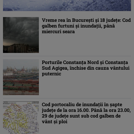
Vreme rea în Bucureşti şi 18 judeţe: Cod
galben furtuni şi inundaţii, până
miercuri seara
Porturile Constanţa Nord şi Constanţa
Sud Agigea, închise din cauza vântului
puternic
Cod portocaliu de inundaţii în şapte
judeţe de la ora 16.00. Până la ora 23.00,
29 de judeţe sunt sub cod galben de
vânt şi ploi