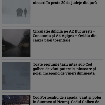
ninsori în peste 20 de judeţe din ţară
Circulaţie dificilă pe A2 Bucureşti –
Constanţa şi A4 Agigea – Ovidiu din
cauza ploii torenţiale
Toate regiunile ţării intră sub Cod
galben de vânt puternic, ninsoare şi
polei, începând de vineri dimineaţa
Cod Portocaliu de zăpadă, vânt şi polei
în Suceava şi Neamţ. Codul Galben de