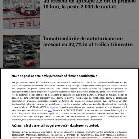
au crescut de aproape 2,5 ori în primele
10 luni, la peste 2.000 de unităţi
Înmatriculările de autoturisme au
crescut cu 32,7% în al treilea trimestru
Nouă ne pasă ca datele tale personale să rămână confidențiale
1
2
»
Noi și partenerii noștri
1017
stocăm și/sau accesăm informații pe dispozitivul dvs., precum identificatorii cookie
unici pentru prelucrarea datelor cu caracter personal. Puteți accepta sau gestiona preferințele dvs. făcând clic mai
jos, respectiv vă puteți opune utilizării unui interes legitim în orice moment pe pagina cu politica de
confidențialitate. Aceste alegeri vor fi raportate partenerilor noștri și nu vă vor afecta navigarea.
Mai multe detalii
Noi si partenerii nostri (retelele de socializare si agentiile de publicitate partenere, precum si furnizorii nostri de
servicii de date analitice) prelucram date pentru a permite website-ului sa functioneze, pentru a personaliza
continutul si anunturile publicitare afisate in functie de interesele si/sau profilul dvs., pentru a va oferi
functionalitati aferente retelelor de socializare si pentru a analiza traficul pe website. Beneficiati de drepturile
prevazute de art. 15-22 din GDPR in legatura cu prelucrarea datelor cu caracter personal. Aceste drepturi pot fi
exercitate prin modalitatea indicata
aici
. Prin click pe “ACCEPT TOATE”, acceptati folosirea tuturor Tehnologiilor de
tip Cookie, care implica inclusiv acceptul dvs. cu privire la stocarea/accesarea informatiilor de catre Vendor-ii cu
care colaboram. Prin click pe “VREAU SA MODIFIC SETARILE INDIVIDUAL” puteti schimba preferintele in mod
individual, mai putin cele legate de cookie strict necesare pentru functionarea website-ului.
Atât noi, cât și partenerii noștri prelucrăm datele pentru a oferi:
Stocarea și/sau accesarea informațiilor de pe un dispozitiv. Utilizarea profilurilor pentru selectarea conținutului
Contact
Despre noi
Termeni și condiții
personalizat. Măsurarea performanței reclamelor. Dezvoltarea și îmbunătățirea serviciilor. Utilizarea profilurilor
pentru selectarea publicității personalizate. Crearea profilurilor de conținut personalizat. Utilizarea datelor limitate