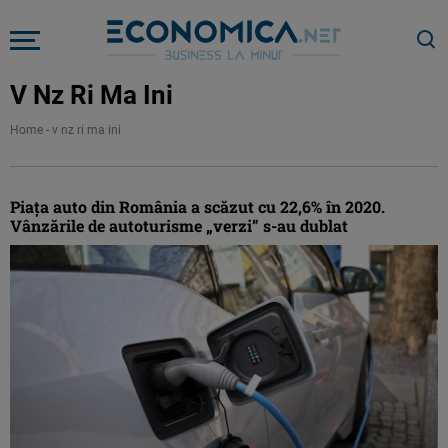
V Nz Ri Ma Ini
Home
-
v nz ri ma ini
Piaţa auto din România a scăzut cu 22,6% în 2020.
Vânzările de autoturisme „verzi” s-au dublat