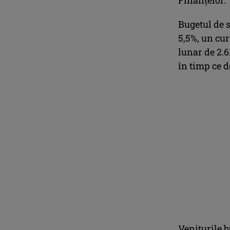
Bugetul de s
5,5%, un cur
lunar de 2.6
în timp ce d
Veniturile b