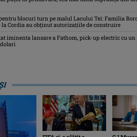
entru blocuri turn pe malul Lacului Tei: Familia Bor
 la Cordia au obținut autorizațiile de construire
at iminenta lansare a Fathom, pick-up electric cu un 
 dolari
ȘI
FIFA și-a plătit o
CJ Mureș