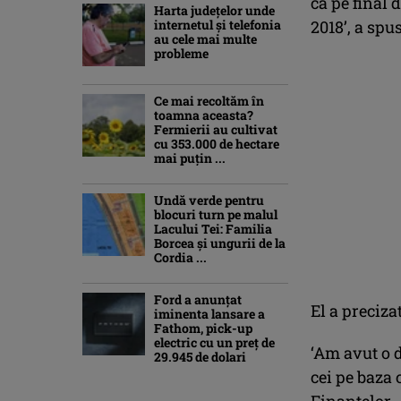
ca pe final 
Harta județelor unde
internetul și telefonia
2018’, a spu
au cele mai multe
probleme
Ce mai recoltăm în
toamna aceasta?
Fermierii au cultivat
cu 353.000 de hectare
mai puțin ...
Undă verde pentru
blocuri turn pe malul
Lacului Tei: Familia
Borcea și ungurii de la
Cordia ...
Ford a anunțat
El a preciza
iminenta lansare a
Fathom, pick-up
electric cu un preț de
‘Am avut o d
29.945 de dolari
cei pe baza 
Finanţelor.