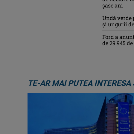
șase ani
Undă verde p
și ungurii de
Ford a anunț
de 29.945 de
TE-AR MAI PUTEA INTERESA 