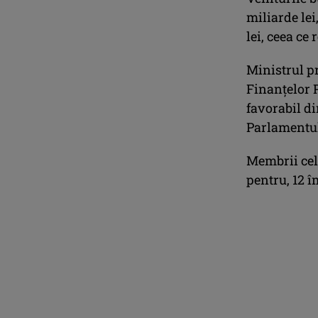
miliarde lei
lei, ceea ce
Ministrul p
Finanţelor 
favorabil di
Parlamentul
Membrii cel
pentru, 12 î