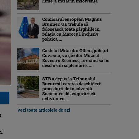
lume, a intrat în insolvență
Comisarul european Magnus
Brunner: UE trebuie să
folosească toate pârghiile în
relația cu Marocul, inclusiv
politica ...
Castelul Miko din Olteni, județul
Covasna, va găzdui Muzeul
Ecvestru Secuiesc, urmând să fie
deschis în septembrie. ...
STB a depus la Tribunalul
București cererea deschiderii
procedurii de insolvență.
Societatea dă asigurări că
activitatea ...
Vezi toate articolele de azi
a
er