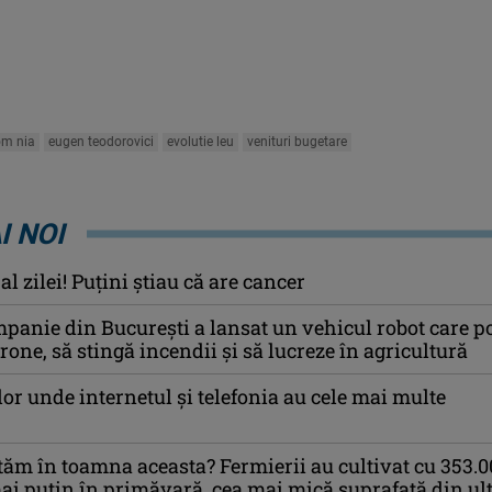
om nia
eugen teodorovici
evolutie leu
venituri bugetare
I NOI
l zilei! Puţini ştiau că are cancer
panie din București a lansat un vehicul robot care p
rone, să stingă incendii și să lucreze în agricultură
lor unde internetul și telefonia au cele mai multe
tăm în toamna aceasta? Fermierii au cultivat cu 353.0
ai puțin în primăvară, cea mai mică suprafață din ul