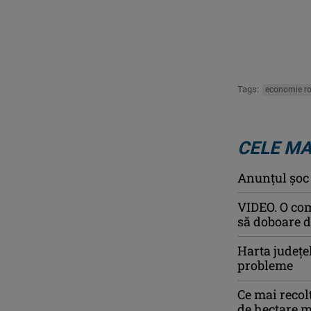
Tags:
economie r
CELE MA
Anunţul şoc a
VIDEO. O com
să doboare d
Harta județe
probleme
Ce mai recol
de hectare m