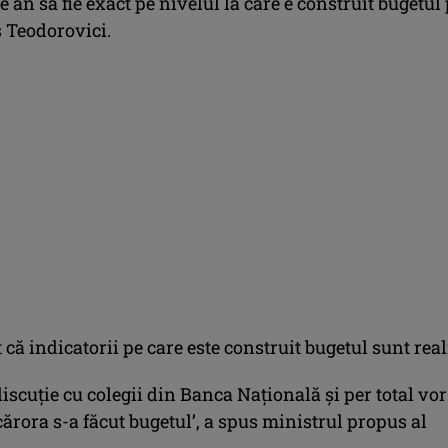
de an să fie exact pe nivelul la care e construit bugetul
s Teodorovici.
t că indicatorii pe care este construit bugetul sunt reali
iscuţie cu colegii din Banca Naţională şi per total vor 
cărora s-a făcut bugetul’, a spus ministrul propus al