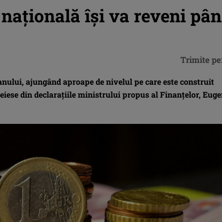
naţională îşi va reveni pâ
Trimite pe
anului, ajungând aproape de nivelul pe care este construit
reiese din declaraţiile ministrului propus al Finanţelor, Eug