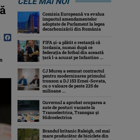
CELE MAI NOI
nă
Comisia Europeană va evalua
impactul amendamentelor
adoptate de Parlament la legea
decarbonizării din România
:
FIFA și-a plătit o restanță că
Iordania, numai după ce
federația de fotbal din această
țară l-a acuzat pe Infantino ...
en
CJ Mureș a semnat contractul
pentru modernizarea primului
tronson a DJ 153 Ernei-Sovata,
cu o valoare de peste 225 de
milioane ...
Guvernul a aprobat ocuparea a
sute de posturi vacante la
Transelectrica, Transgaz și
Hidroelectrica
Brandul britanic Raleigh, cel mai
mare producător de biciclete din