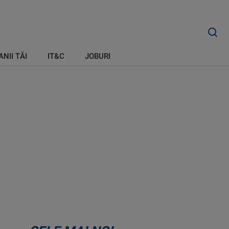
ANII TĂI
IT&C
JOBURI