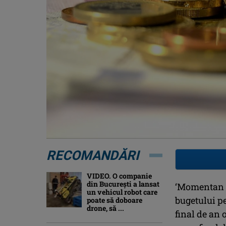
RECOMANDĂRI
VIDEO. O companie
din București a lansat
‘Momentan (l
un vehicul robot care
bugetului pe
poate să doboare
drone, să ...
final de an 