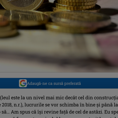
Adaugă-ne ca sursă preferată
eul este la un nivel mai mic decât cel din construcţi
 2018, n.r.), lucrurile se vor schimba în bine şi până la
o să… Am spus că îşi revine faţă de cel de astăzi. Eu sp