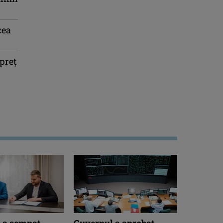
cea
preț
 a semnat
Guvernul a aprobat