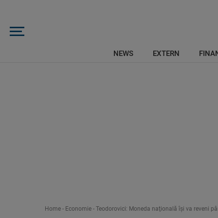
NEWS
EXTERN
FINAN
Home
-
Economie
-
Teodorovici: Moneda naţională îşi va reveni pân