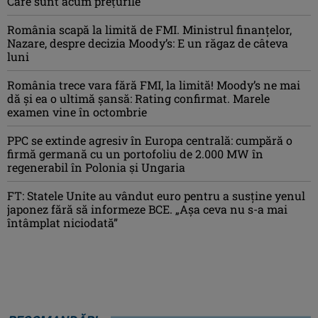
Care sunt acum prețurile
România scapă la limită de FMI. Ministrul finanțelor,
Nazare, despre decizia Moody’s: E un răgaz de câteva
luni
România trece vara fără FMI, la limită! Moody’s ne mai
dă și ea o ultimă șansă: Rating confirmat. Marele
examen vine în octombrie
PPC se extinde agresiv în Europa centrală: cumpără o
firmă germană cu un portofoliu de 2.000 MW în
regenerabil în Polonia și Ungaria
FT: Statele Unite au vândut euro pentru a susține yenul
japonez fără să informeze BCE. „Așa ceva nu s-a mai
întâmplat niciodată”