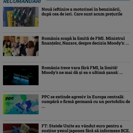
RECOMANDĂRI
Nouă ieftinire a motorinei în benzinării,
după cea de ieri. Care sunt acum prețurile
România scapă la limită de FMI. Ministrul
finanțelor, Nazare, despre decizia Moody’s: ...
România trece vara fără FMI, la limită!
Moody’s ne mai dă și ea o ultimă șansă: ...
PPC se extinde agresiv în Europa centrală:
cumpără o firmă germană cu un portofoliu de
...
FT: Statele Unite au vândut euro pentru a
susține yenul japonez fără să informeze BCE.