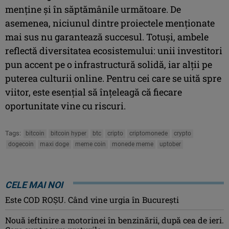
menține și în săptămânile următoare. De
asemenea, niciunul dintre proiectele menționate
mai sus nu garantează succesul. Totuși, ambele
reflectă diversitatea ecosistemului: unii investitori
pun accent pe o infrastructură solidă, iar alții pe
puterea culturii online. Pentru cei care se uită spre
viitor, este esențial să înțeleagă că fiecare
oportunitate vine cu riscuri.
Tags:
bitcoin
bitcoin hyper
btc
cripto
criptomonede
crypto
dogecoin
maxi doge
meme coin
monede meme
uptober
CELE MAI NOI
Este COD ROŞU. Când vine urgia în Bucureşti
Nouă ieftinire a motorinei în benzinării, după cea de ieri.