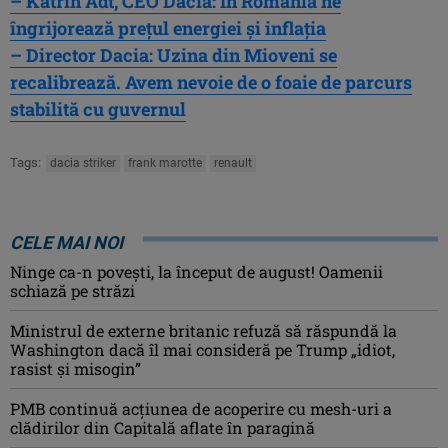
– Katrin Adt, CEO Dacia: În România ne
îngrijorează prețul energiei și inflația
– Director Dacia: Uzina din Mioveni se
recalibrează. Avem nevoie de o foaie de parcurs
stabilită cu guvernul
Tags:
dacia striker
frank marotte
renault
CELE MAI NOI
Ninge ca-n povești, la început de august! Oamenii
schiază pe străzi
Ministrul de externe britanic refuză să răspundă la
Washington dacă îl mai consideră pe Trump „idiot,
rasist şi misogin”
PMB continuă acțiunea de acoperire cu mesh-uri a
clădirilor din Capitală aflate în paragină