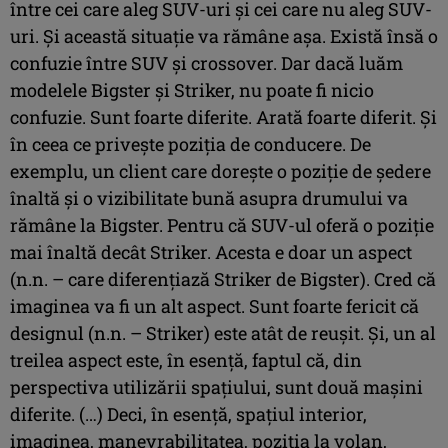
între cei care aleg SUV-uri și cei care nu aleg SUV-
uri. Și această situație va rămâne așa. Există însă o
confuzie între SUV și crossover. Dar dacă luăm
modelele Bigster și Striker, nu poate fi nicio
confuzie. Sunt foarte diferite. Arată foarte diferit. Și
în ceea ce privește poziția de conducere. De
exemplu, un client care dorește o poziție de ședere
înaltă și o vizibilitate bună asupra drumului va
rămâne la Bigster. Pentru că SUV-ul oferă o poziție
mai înaltă decât Striker. Acesta e doar un aspect
(n.n. – care diferențiază Striker de Bigster). Cred că
imaginea va fi un alt aspect. Sunt foarte fericit că
designul (n.n. – Striker) este atât de reușit. Și, un al
treilea aspect este, în esență, faptul că, din
perspectiva utilizării spațiului, sunt două mașini
diferite. (…) Deci, în esență, spațiul interior,
imaginea, manevrabilitatea, poziția la volan,