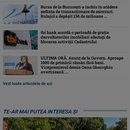
Bursa de la București a închis în scădere
ședința de tranzacționare de miercuri.
Rulajul a depășit 136 de milioane ...
tbi bank acordă o perioadă de grație
dezvoltatorilor imobiliari afectați de
blocarea activiții Cadastrului
ULTIMA ORĂ. Anunț de la Guvern. Aproape
1000 de primării rămân fără bani.
Vicepremierul demis Oana Gheorghiu
avertizează: ...
Vezi toate articolele de azi
TE-AR MAI PUTEA INTERESA ȘI