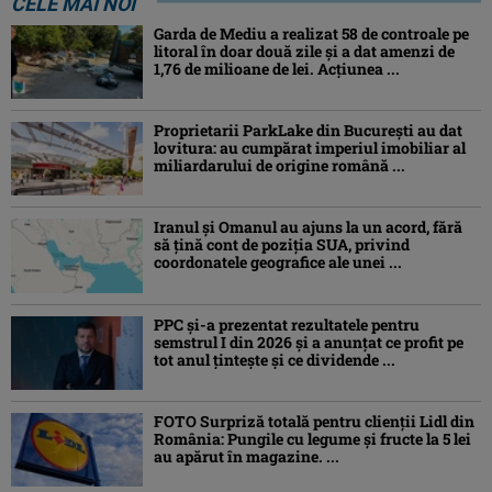
CELE MAI NOI
Garda de Mediu a realizat 58 de controale pe
litoral în doar două zile și a dat amenzi de
1,76 de milioane de lei. Acțiunea ...
Proprietarii ParkLake din București au dat
lovitura: au cumpărat imperiul imobiliar al
miliardarului de origine română ...
Iranul și Omanul au ajuns la un acord, fără
să țină cont de poziția SUA, privind
coordonatele geografice ale unei ...
PPC și-a prezentat rezultatele pentru
semstrul I din 2026 și a anunțat ce profit pe
tot anul țintește și ce dividende ...
FOTO Surpriză totală pentru clienții Lidl din
România: Pungile cu legume și fructe la 5 lei
au apărut în magazine. ...